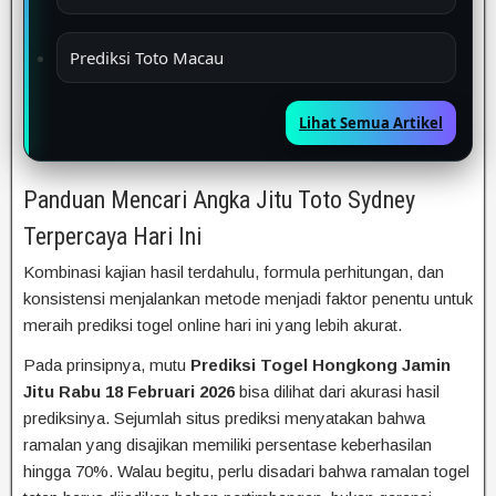
Prediksi Toto Macau
Lihat Semua Artikel
Panduan Mencari Angka Jitu Toto Sydney
Terpercaya Hari Ini
Kombinasi kajian hasil terdahulu, formula perhitungan, dan
konsistensi menjalankan metode menjadi faktor penentu untuk
meraih prediksi togel online hari ini yang lebih akurat.
Pada prinsipnya, mutu
Prediksi Togel Hongkong Jamin
Jitu Rabu 18 Februari 2026
bisa dilihat dari akurasi hasil
prediksinya. Sejumlah situs prediksi menyatakan bahwa
ramalan yang disajikan memiliki persentase keberhasilan
hingga 70%. Walau begitu, perlu disadari bahwa ramalan togel