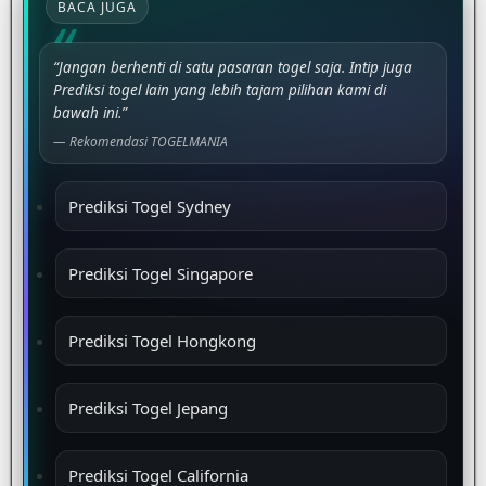
BACA JUGA
“Jangan berhenti di satu pasaran togel saja. Intip juga
Prediksi togel lain yang lebih tajam pilihan kami di
bawah ini.”
— Rekomendasi TOGELMANIA
Prediksi Togel Sydney
Prediksi Togel Singapore
Prediksi Togel Hongkong
Prediksi Togel Jepang
Prediksi Togel California