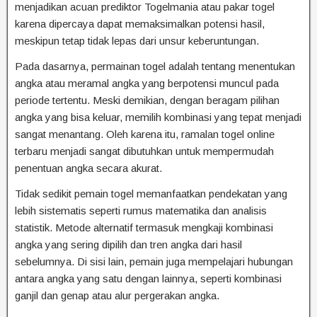
menjadikan acuan prediktor Togelmania atau pakar togel
karena dipercaya dapat memaksimalkan potensi hasil,
meskipun tetap tidak lepas dari unsur keberuntungan.
Pada dasarnya, permainan togel adalah tentang menentukan
angka atau meramal angka yang berpotensi muncul pada
periode tertentu. Meski demikian, dengan beragam pilihan
angka yang bisa keluar, memilih kombinasi yang tepat menjadi
sangat menantang. Oleh karena itu, ramalan togel online
terbaru menjadi sangat dibutuhkan untuk mempermudah
penentuan angka secara akurat.
Tidak sedikit pemain togel memanfaatkan pendekatan yang
lebih sistematis seperti rumus matematika dan analisis
statistik. Metode alternatif termasuk mengkaji kombinasi
angka yang sering dipilih dan tren angka dari hasil
sebelumnya. Di sisi lain, pemain juga mempelajari hubungan
antara angka yang satu dengan lainnya, seperti kombinasi
ganjil dan genap atau alur pergerakan angka.