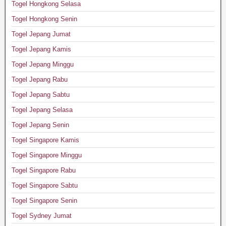
Togel Hongkong Selasa
Togel Hongkong Senin
Togel Jepang Jumat
Togel Jepang Kamis
Togel Jepang Minggu
Togel Jepang Rabu
Togel Jepang Sabtu
Togel Jepang Selasa
Togel Jepang Senin
Togel Singapore Kamis
Togel Singapore Minggu
Togel Singapore Rabu
Togel Singapore Sabtu
Togel Singapore Senin
Togel Sydney Jumat