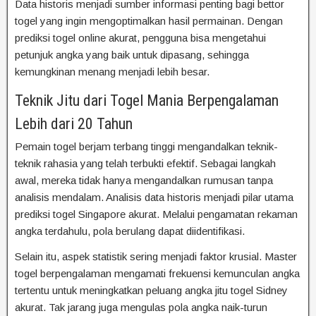
Data historis menjadi sumber informasi penting bagi bettor
togel yang ingin mengoptimalkan hasil permainan. Dengan
prediksi togel online akurat, pengguna bisa mengetahui
petunjuk angka yang baik untuk dipasang, sehingga
kemungkinan menang menjadi lebih besar.
Teknik Jitu dari Togel Mania Berpengalaman
Lebih dari 20 Tahun
Pemain togel berjam terbang tinggi mengandalkan teknik-
teknik rahasia yang telah terbukti efektif. Sebagai langkah
awal, mereka tidak hanya mengandalkan rumusan tanpa
analisis mendalam. Analisis data historis menjadi pilar utama
prediksi togel Singapore akurat. Melalui pengamatan rekaman
angka terdahulu, pola berulang dapat diidentifikasi.
Selain itu, aspek statistik sering menjadi faktor krusial. Master
togel berpengalaman mengamati frekuensi kemunculan angka
tertentu untuk meningkatkan peluang angka jitu togel Sidney
akurat. Tak jarang juga mengulas pola angka naik-turun