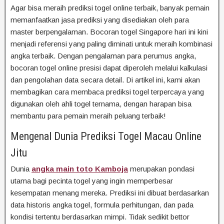
Agar bisa meraih prediksi togel online terbaik, banyak pemain
memanfaatkan jasa prediksi yang disediakan oleh para
master berpengalaman. Bocoran togel Singapore hari ini kini
menjadi referensi yang paling diminati untuk meraih kombinasi
angka terbaik. Dengan pengalaman para perumus angka,
bocoran togel online presisi dapat diperoleh melalui kalkulasi
dan pengolahan data secara detail. Di artikel ini, kami akan
membagikan cara membaca prediksi togel terpercaya yang
digunakan oleh ahli togel ternama, dengan harapan bisa
membantu para pemain meraih peluang terbaik!
Mengenal Dunia Prediksi Togel Macau Online
Jitu
Dunia
angka main toto Kamboja
merupakan pondasi
utama bagi pecinta togel yang ingin memperbesar
kesempatan menang mereka. Prediksi ini dibuat berdasarkan
data historis angka togel, formula perhitungan, dan pada
kondisi tertentu berdasarkan mimpi. Tidak sedikit bettor