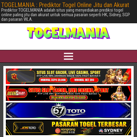
TOGELMANIA : Prediktor Togel Online Jitu dan Akurat
Prediktor TOGELMANIA adalah situs yang menyediakan prediksi togel
online paling jitu dan akurat untuk semua pasaran seperti HK, Sidney, SGP
dan pasaran WLA.