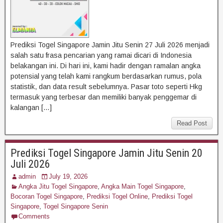
Prediksi Togel Singapore Jamin Jitu Senin 27 Juli 2026 menjadi
salah satu frasa pencarian yang ramai dicari di Indonesia
belakangan ini. Di hari ini, kami hadir dengan ramalan angka
potensial yang telah kami rangkum berdasarkan rumus, pola
statistik, dan data result sebelumnya. Pasar toto seperti Hkg
termasuk yang terbesar dan memiliki banyak penggemar di
kalangan […]
Read Post
Prediksi Togel Singapore Jamin Jitu Senin 20
Juli 2026
admin
July 19, 2026
Angka Jitu Togel Singapore
,
Angka Main Togel Singapore
,
Bocoran Togel Singapore
,
Prediksi Togel Online
,
Prediksi Togel
Singapore
,
Togel Singapore Senin
Comments