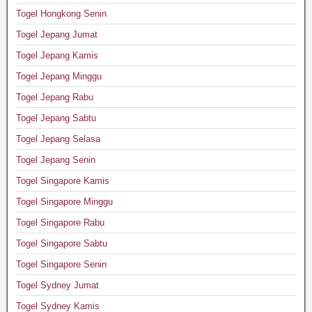
Togel Hongkong Senin
Togel Jepang Jumat
Togel Jepang Kamis
Togel Jepang Minggu
Togel Jepang Rabu
Togel Jepang Sabtu
Togel Jepang Selasa
Togel Jepang Senin
Togel Singapore Kamis
Togel Singapore Minggu
Togel Singapore Rabu
Togel Singapore Sabtu
Togel Singapore Senin
Togel Sydney Jumat
Togel Sydney Kamis