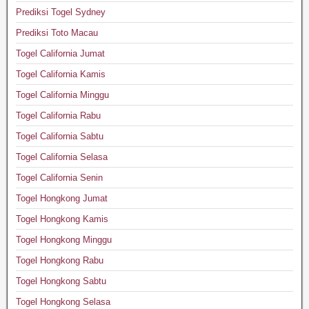
Prediksi Togel Sydney
Prediksi Toto Macau
Togel California Jumat
Togel California Kamis
Togel California Minggu
Togel California Rabu
Togel California Sabtu
Togel California Selasa
Togel California Senin
Togel Hongkong Jumat
Togel Hongkong Kamis
Togel Hongkong Minggu
Togel Hongkong Rabu
Togel Hongkong Sabtu
Togel Hongkong Selasa