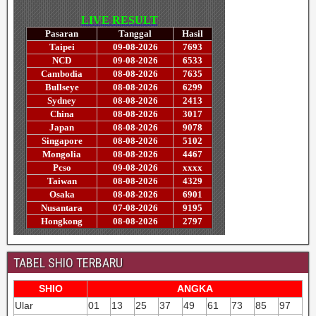
TABEL SHIO TERBARU
SHIO
ANGKA
Ular
01
13
25
37
49
61
73
85
97