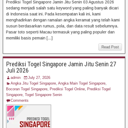
Prediksi Togel Singapore Jamin Jitu Senin 03 Agustus 2026
sedang menjadi salah satu keyword yang paling banyak dicari
di Indonesia saat ini. Pada kesempatan kali ini, kami
menghadirkan dengan ramalan angka keramat yang telah kami
susun berdasarkan rumus, pola, dan data result sebelumnya.
Pasar toto seperti Macau termasuk yang paling populer dan
memiliki basis pemain […]
Read Post
Prediksi Togel Singapore Jamin Jitu Senin 27
Juli 2026
admin
July 27, 2026
Angka Jitu Togel Singapore
,
Angka Main Togel Singapore
,
Bocoran Togel Singapore
,
Prediksi Togel Online
,
Prediksi Togel
Singapore
,
Togel Singapore Senin
Comments