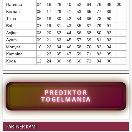
Harimau
04
16
28
40
52
64
76
88
00
Kerbau
05
17
29
41
53
65
77
89
Tikus
06
18
30
42
54
66
78
90
Babi
07
19
31
43
55
67
79
91
Anjing
08
20
32
44
56
68
80
92
Ayam
09
21
33
45
57
69
81
93
Monyet
10
22
34
46
58
70
82
94
Kambing
11
23
35
47
59
71
83
95
Kuda
12
24
36
48
60
72
84
96
PREDIKTOR
TOGELMANIA
PARTNER KAMI