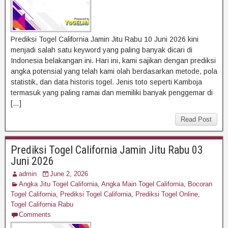
Prediksi Togel California Jamin Jitu Rabu 10 Juni 2026 kini
menjadi salah satu keyword yang paling banyak dicari di
Indonesia belakangan ini. Hari ini, kami sajikan dengan prediksi
angka potensial yang telah kami olah berdasarkan metode, pola
statistik, dan data historis togel. Jenis toto seperti Kamboja
termasuk yang paling ramai dan memiliki banyak penggemar di
[…]
Read Post
Prediksi Togel California Jamin Jitu Rabu 03
Juni 2026
admin
June 2, 2026
Angka Jitu Togel California
,
Angka Main Togel California
,
Bocoran
Togel California
,
Prediksi Togel California
,
Prediksi Togel Online
,
Togel California Rabu
Comments