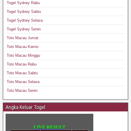
Togel Sydney Rabu
Togel Sydney Sabtu
Togel Sydney Selasa
Togel Sydney Senin
Toto Macau Jumat
Toto Macau Kamis
Toto Macau Minggu
Toto Macau Rabu
Toto Macau Sabtu
Toto Macau Selasa
Toto Macau Senin
Angka Keluar Togel