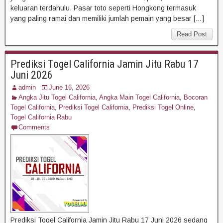
keluaran terdahulu. Pasar toto seperti Hongkong termasuk
yang paling ramai dan memiliki jumlah pemain yang besar […]
Read Post
Prediksi Togel California Jamin Jitu Rabu 17
Juni 2026
admin
June 16, 2026
Angka Jitu Togel California
,
Angka Main Togel California
,
Bocoran
Togel California
,
Prediksi Togel California
,
Prediksi Togel Online
,
Togel California Rabu
Comments
Prediksi Togel California Jamin Jitu Rabu 17 Juni 2026 sedang