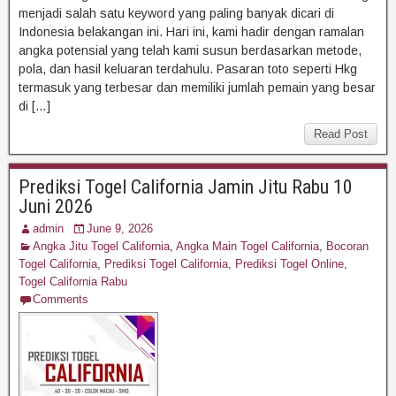
menjadi salah satu keyword yang paling banyak dicari di
Indonesia belakangan ini. Hari ini, kami hadir dengan ramalan
angka potensial yang telah kami susun berdasarkan metode,
pola, dan hasil keluaran terdahulu. Pasaran toto seperti Hkg
termasuk yang terbesar dan memiliki jumlah pemain yang besar
di […]
Read Post
Prediksi Togel California Jamin Jitu Rabu 10
Juni 2026
admin
June 9, 2026
Angka Jitu Togel California
,
Angka Main Togel California
,
Bocoran
Togel California
,
Prediksi Togel California
,
Prediksi Togel Online
,
Togel California Rabu
Comments