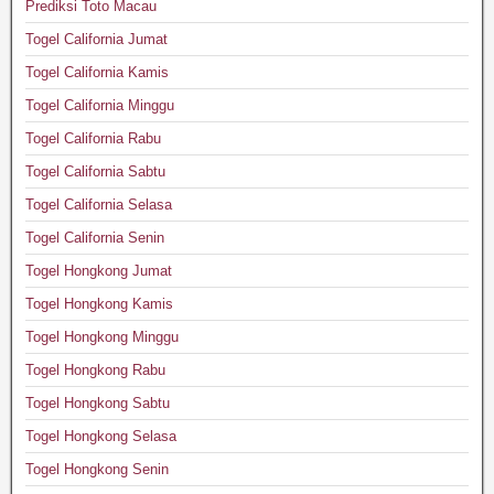
Prediksi Toto Macau
Togel California Jumat
Togel California Kamis
Togel California Minggu
Togel California Rabu
Togel California Sabtu
Togel California Selasa
Togel California Senin
Togel Hongkong Jumat
Togel Hongkong Kamis
Togel Hongkong Minggu
Togel Hongkong Rabu
Togel Hongkong Sabtu
Togel Hongkong Selasa
Togel Hongkong Senin