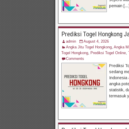
pemain […
Prediksi Togel Hongkong J
admin
August 4, 2026
Angka Jitu Togel Hongkong
,
Angka M
Togel Hongkong
,
Prediksi Togel Online
,
Comments
Prediksi T
sedang men
Indonesia a
angka pote
statistik, 
termasuk y