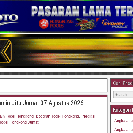
Cari Pred
amin Jitu Jumat 07 Agustus 2026
Kategori 
ain Togel Hongkong
,
Bocoran Togel Hongkong
,
Prediksi
Angka Jitu 
Togel Hongkong Jumat
Angka Jit