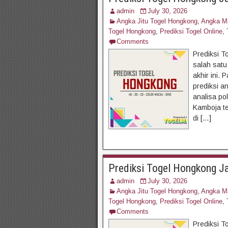
admin
July 30, 2026
Angka Jitu Togel Hongkong
,
Angka M
Togel Hongkong
,
Prediksi Togel Online
,
Comments
Prediksi T
salah satu
akhir ini.
prediksi a
analisa pol
Kamboja t
di […]
Prediksi Togel Hongkong Ja
admin
July 30, 2026
Angka Jitu Togel Hongkong
,
Angka M
Togel Hongkong
,
Prediksi Togel Online
,
Comments
Prediksi T