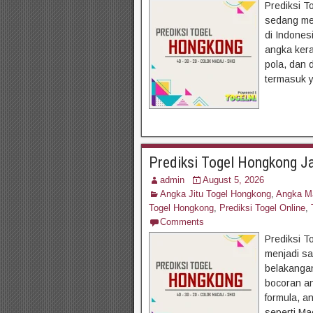
Prediksi T
sedang men
di Indonesi
angka kera
pola, dan 
termasuk y
Prediksi Togel Hongkong J
admin
August 5, 2026
Angka Jitu Togel Hongkong
,
Angka M
Togel Hongkong
,
Prediksi Togel Online
,
Comments
Prediksi T
menjadi sa
belakangan
bocoran an
formula, an
seperti Ma