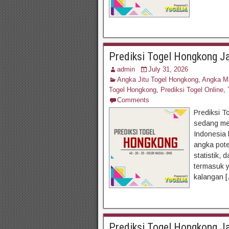
Prediksi Togel Hongkong J
admin
July 31, 2026
Angka Jitu Togel Hongkong
,
Angka M
Togel Hongkong
,
Prediksi Togel Online
,
Comments
Prediksi T
sedang men
Indonesia 
angka pote
statistik,
termasuk y
kalangan 
Prediksi Togel Hongkong Ja