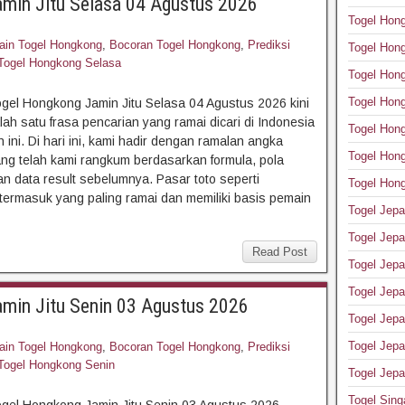
amin Jitu Selasa 04 Agustus 2026
Togel Hon
ain Togel Hongkong
,
Bocoran Togel Hongkong
,
Prediksi
Togel Hon
Togel Hongkong Selasa
Togel Hon
Togel Hon
ogel Hongkong Jamin Jitu Selasa 04 Agustus 2026 kini
lah satu frasa pencarian yang ramai dicari di Indonesia
Togel Hon
 ini. Di hari ini, kami hadir dengan ramalan angka
Togel Hon
ng telah kami rangkum berdasarkan formula, pola
dan data result sebelumnya. Pasar toto seperti
Togel Hon
ermasuk yang paling ramai dan memiliki basis pemain
Togel Jep
Togel Jep
Read Post
Togel Jep
Togel Jep
amin Jitu Senin 03 Agustus 2026
Togel Jep
Togel Jep
ain Togel Hongkong
,
Bocoran Togel Hongkong
,
Prediksi
Togel Hongkong Senin
Togel Jepa
Togel Sin