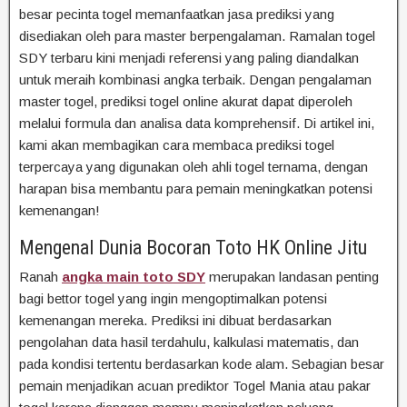
besar pecinta togel memanfaatkan jasa prediksi yang
disediakan oleh para master berpengalaman. Ramalan togel
SDY terbaru kini menjadi referensi yang paling diandalkan
untuk meraih kombinasi angka terbaik. Dengan pengalaman
master togel, prediksi togel online akurat dapat diperoleh
melalui formula dan analisa data komprehensif. Di artikel ini,
kami akan membagikan cara membaca prediksi togel
terpercaya yang digunakan oleh ahli togel ternama, dengan
harapan bisa membantu para pemain meningkatkan potensi
kemenangan!
Mengenal Dunia Bocoran Toto HK Online Jitu
Ranah
angka main toto SDY
merupakan landasan penting
bagi bettor togel yang ingin mengoptimalkan potensi
kemenangan mereka. Prediksi ini dibuat berdasarkan
pengolahan data hasil terdahulu, kalkulasi matematis, dan
pada kondisi tertentu berdasarkan kode alam. Sebagian besar
pemain menjadikan acuan prediktor Togel Mania atau pakar