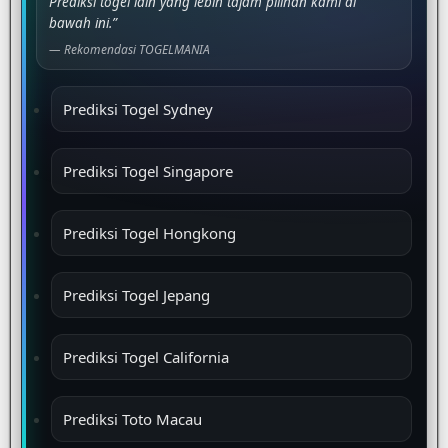
Prediksi togel lain yang lebih tajam pilihan kami di
bawah ini.”
— Rekomendasi TOGELMANIA
Prediksi Togel Sydney
Prediksi Togel Singapore
Prediksi Togel Hongkong
Prediksi Togel Jepang
Prediksi Togel California
Prediksi Toto Macau