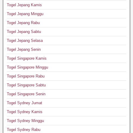
Togel Jepang Kamis
Togel Jepang Minggu
Togel Jepang Rabu
Togel Jepang Sabtu
Togel Jepang Selasa
Togel Jepang Senin
Togel Singapore Kamis
Togel Singapore Minggu
Togel Singapore Rabu
Togel Singapore Sabtu
Togel Singapore Senin
Togel Sydney Jumat
Togel Sydney Kamis
Togel Sydney Minggu
Togel Sydney Rabu