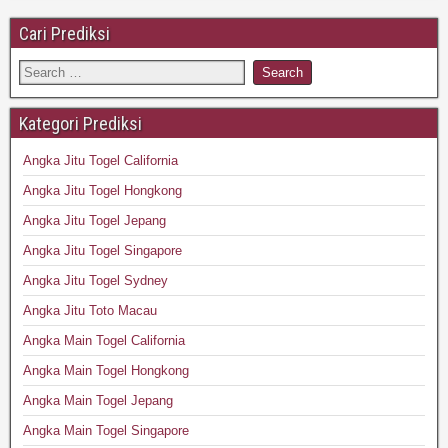
Cari Prediksi
Kategori Prediksi
Angka Jitu Togel California
Angka Jitu Togel Hongkong
Angka Jitu Togel Jepang
Angka Jitu Togel Singapore
Angka Jitu Togel Sydney
Angka Jitu Toto Macau
Angka Main Togel California
Angka Main Togel Hongkong
Angka Main Togel Jepang
Angka Main Togel Singapore