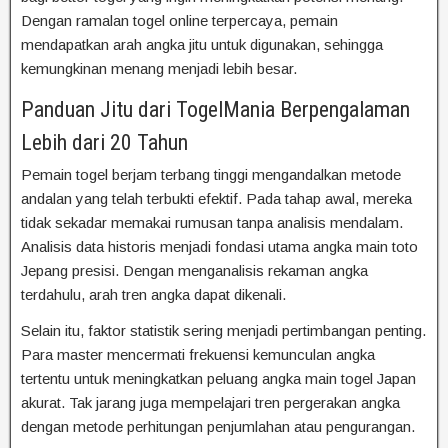
Dengan ramalan togel online terpercaya, pemain
mendapatkan arah angka jitu untuk digunakan, sehingga
kemungkinan menang menjadi lebih besar.
Panduan Jitu dari TogelMania Berpengalaman
Lebih dari 20 Tahun
Pemain togel berjam terbang tinggi mengandalkan metode
andalan yang telah terbukti efektif. Pada tahap awal, mereka
tidak sekadar memakai rumusan tanpa analisis mendalam.
Analisis data historis menjadi fondasi utama angka main toto
Jepang presisi. Dengan menganalisis rekaman angka
terdahulu, arah tren angka dapat dikenali.
Selain itu, faktor statistik sering menjadi pertimbangan penting.
Para master mencermati frekuensi kemunculan angka
tertentu untuk meningkatkan peluang angka main togel Japan
akurat. Tak jarang juga mempelajari tren pergerakan angka
dengan metode perhitungan penjumlahan atau pengurangan.