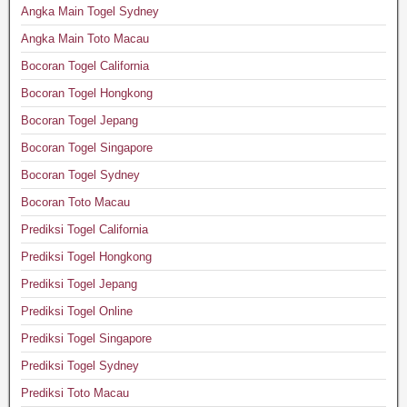
Angka Main Togel Sydney
Angka Main Toto Macau
Bocoran Togel California
Bocoran Togel Hongkong
Bocoran Togel Jepang
Bocoran Togel Singapore
Bocoran Togel Sydney
Bocoran Toto Macau
Prediksi Togel California
Prediksi Togel Hongkong
Prediksi Togel Jepang
Prediksi Togel Online
Prediksi Togel Singapore
Prediksi Togel Sydney
Prediksi Toto Macau