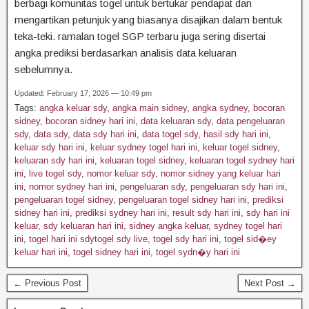
berbagi komunitas togel untuk bertukar pendapat dan
mengartikan petunjuk yang biasanya disajikan dalam bentuk
teka-teki. ramalan togel SGP terbaru juga sering disertai
angka prediksi berdasarkan analisis data keluaran
sebelumnya.
Updated: February 17, 2026 — 10:49 pm
Tags:
angka keluar sdy
,
angka main sidney
,
angka sydney
,
bocoran
sidney
,
bocoran sidney hari ini
,
data keluaran sdy
,
data pengeluaran
sdy
,
data sdy
,
data sdy hari ini
,
data togel sdy
,
hasil sdy hari ini
,
keluar sdy hari ini
,
keluar sydney togel hari ini
,
keluar togel sidney
,
keluaran sdy hari ini
,
keluaran togel sidney
,
keluaran togel sydney hari
ini
,
live togel sdy
,
nomor keluar sdy
,
nomor sidney yang keluar hari
ini
,
nomor sydney hari ini
,
pengeluaran sdy
,
pengeluaran sdy hari ini
,
pengeluaran togel sidney
,
pengeluaran togel sidney hari ini
,
prediksi
sidney hari ini
,
prediksi sydney hari ini
,
result sdy hari ini
,
sdy hari ini
keluar
,
sdy keluaran hari ini
,
sidney angka keluar
,
sydney togel hari
ini
,
togel hari ini sdytogel sdy live
,
togel sdy hari ini
,
togel sid�ey
keluar hari ini
,
togel sidney hari ini
,
togel sydn�y hari ini
← Previous Post
Next Post →