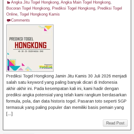
Angka Jitu Togel Hongkong
,
Angka Main Togel Hongkong
,
Bocoran Togel Hongkong
,
Prediksi Togel Hongkong
,
Prediksi Togel
Online
,
Togel Hongkong Kamis
Comments
Prediksi Togel Hongkong Jamin Jitu Kamis 30 Juli 2026 menjadi
salah satu keyword yang paling banyak dicari di Indonesia
akhir-akhir ini. Pada kesempatan kali ini, kami hadir dengan
prediksi angka potensial yang telah kami rangkum berdasarkan
formula, pola, dan data historis togel. Pasaran toto seperti SGP
termasuk yang paling populer dan memiliki basis pemain yang
[…]
Read Post