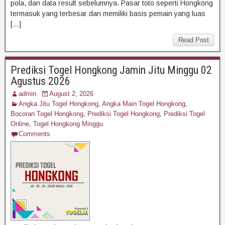
pola, dan data result sebelumnya. Pasar toto seperti Hongkong
termasuk yang terbesar dan memiliki basis pemain yang luas
[…]
Read Post
Prediksi Togel Hongkong Jamin Jitu Minggu 02
Agustus 2026
admin
August 2, 2026
Angka Jitu Togel Hongkong
,
Angka Main Togel Hongkong
,
Bocoran Togel Hongkong
,
Prediksi Togel Hongkong
,
Prediksi Togel
Online
,
Togel Hongkong Minggu
Comments