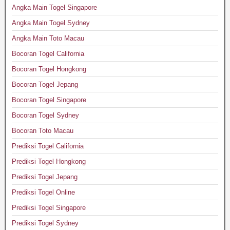
Angka Main Togel Singapore
Angka Main Togel Sydney
Angka Main Toto Macau
Bocoran Togel California
Bocoran Togel Hongkong
Bocoran Togel Jepang
Bocoran Togel Singapore
Bocoran Togel Sydney
Bocoran Toto Macau
Prediksi Togel California
Prediksi Togel Hongkong
Prediksi Togel Jepang
Prediksi Togel Online
Prediksi Togel Singapore
Prediksi Togel Sydney