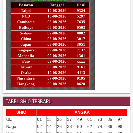
TABEL SHIO TERBARU
SHIO
ANGKA
Ular
01
13
25
37
49
61
73
85
97
Naga
02
14
26
38
50
62
74
86
98