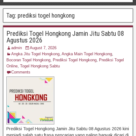
Tag:
prediksi togel hongkong
Prediksi Togel Hongkong Jamin Jitu Sabtu 08
Agustus 2026
admin
August 7, 2026
Angka Jitu Togel Hongkong
,
Angka Main Togel Hongkong
,
Bocoran Togel Hongkong
,
Prediksi Togel Hongkong
,
Prediksi Togel
Online
,
Togel Hongkong Sabtu
Comments
Prediksi Togel Hongkong Jamin Jitu Sabtu 08 Agustus 2026 kini
menjadi salah satu frasa pencarian yang paling banyak dicari di