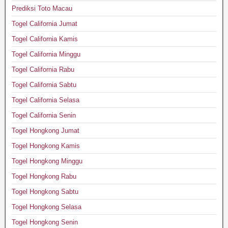
Prediksi Toto Macau
Togel California Jumat
Togel California Kamis
Togel California Minggu
Togel California Rabu
Togel California Sabtu
Togel California Selasa
Togel California Senin
Togel Hongkong Jumat
Togel Hongkong Kamis
Togel Hongkong Minggu
Togel Hongkong Rabu
Togel Hongkong Sabtu
Togel Hongkong Selasa
Togel Hongkong Senin