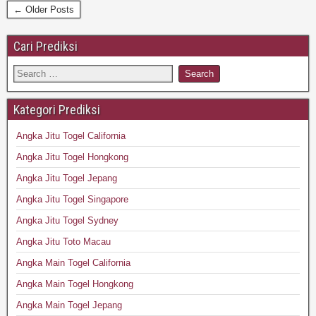
← Older Posts
Cari Prediksi
Kategori Prediksi
Angka Jitu Togel California
Angka Jitu Togel Hongkong
Angka Jitu Togel Jepang
Angka Jitu Togel Singapore
Angka Jitu Togel Sydney
Angka Jitu Toto Macau
Angka Main Togel California
Angka Main Togel Hongkong
Angka Main Togel Jepang