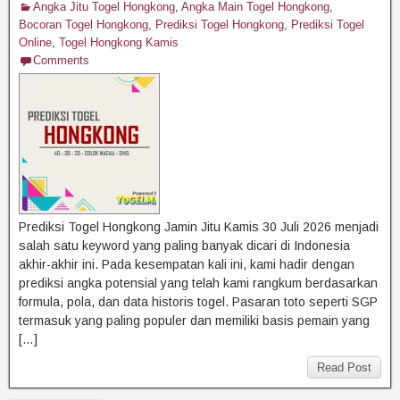
Angka Jitu Togel Hongkong
,
Angka Main Togel Hongkong
,
Bocoran Togel Hongkong
,
Prediksi Togel Hongkong
,
Prediksi Togel
Online
,
Togel Hongkong Kamis
Comments
Prediksi Togel Hongkong Jamin Jitu Kamis 30 Juli 2026 menjadi
salah satu keyword yang paling banyak dicari di Indonesia
akhir-akhir ini. Pada kesempatan kali ini, kami hadir dengan
prediksi angka potensial yang telah kami rangkum berdasarkan
formula, pola, dan data historis togel. Pasaran toto seperti SGP
termasuk yang paling populer dan memiliki basis pemain yang
[…]
Read Post