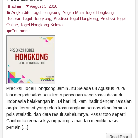
admin
August 3, 2026
Angka Jitu Togel Hongkong
,
Angka Main Togel Hongkong
,
Bocoran Togel Hongkong
,
Prediksi Togel Hongkong
,
Prediksi Togel
Online
,
Togel Hongkong Selasa
Comments
Prediksi Togel Hongkong Jamin Jitu Selasa 04 Agustus 2026
kini menjadi salah satu frasa pencarian yang ramai dicari di
Indonesia belakangan ini. Di hari ini, kami hadir dengan ramalan
angka keramat yang telah kami rangkum berdasarkan formula,
pola statistik, dan data result sebelumnya. Pasar toto seperti
Cambodia termasuk yang paling ramai dan memiliki basis
pemain […]
Read Post