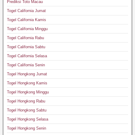
Prediksi Toto Macau
Togel California Jumat
Togel California Kamis
Togel California Minggu
Togel California Rabu
Togel California Sabtu
Togel California Selasa
Togel California Senin
Togel Hongkong Jumat
Togel Hongkong Kamis
Togel Hongkong Minggu
Togel Hongkong Rabu
Togel Hongkong Sabtu
Togel Hongkong Selasa
Togel Hongkong Senin