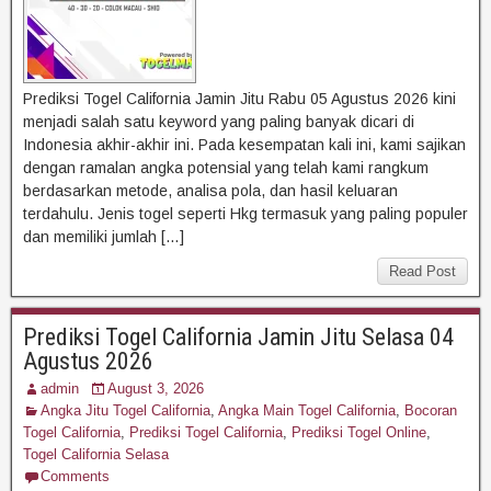
Prediksi Togel California Jamin Jitu Rabu 05 Agustus 2026 kini
menjadi salah satu keyword yang paling banyak dicari di
Indonesia akhir-akhir ini. Pada kesempatan kali ini, kami sajikan
dengan ramalan angka potensial yang telah kami rangkum
berdasarkan metode, analisa pola, dan hasil keluaran
terdahulu. Jenis togel seperti Hkg termasuk yang paling populer
dan memiliki jumlah […]
Read Post
Prediksi Togel California Jamin Jitu Selasa 04
Agustus 2026
admin
August 3, 2026
Angka Jitu Togel California
,
Angka Main Togel California
,
Bocoran
Togel California
,
Prediksi Togel California
,
Prediksi Togel Online
,
Togel California Selasa
Comments