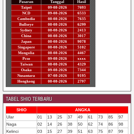
TABEL SHIO TERBARU
SHIO
ANGKA
Ular
01
13
25
37
49
61
73
85
97
Naga
02
14
26
38
50
62
74
86
98
Kelinci
03
15
27
39
51
63
75
87
99