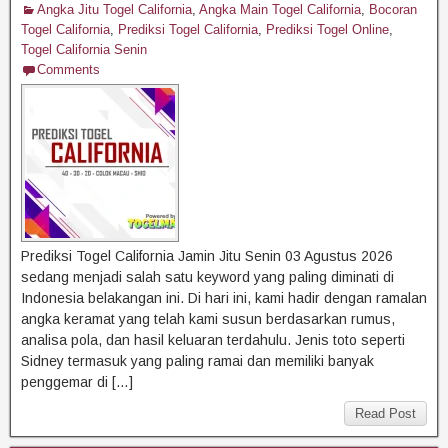
Angka Jitu Togel California
,
Angka Main Togel California
,
Bocoran
Togel California
,
Prediksi Togel California
,
Prediksi Togel Online
,
Togel California Senin
Comments
Prediksi Togel California Jamin Jitu Senin 03 Agustus 2026
sedang menjadi salah satu keyword yang paling diminati di
Indonesia belakangan ini. Di hari ini, kami hadir dengan ramalan
angka keramat yang telah kami susun berdasarkan rumus,
analisa pola, dan hasil keluaran terdahulu. Jenis toto seperti
Sidney termasuk yang paling ramai dan memiliki banyak
penggemar di […]
Read Post