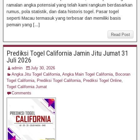
ramalan angka potensial yang telah kami rangkum berdasarkan
rumus, pola statistik, dan data historis togel. Pasar togel
seperti Macau termasuk yang terbesar dan memiliki basis
pemain yang […]
Read Post
Prediksi Togel California Jamin Jitu Jumat 31
Juli 2026
admin
July 30, 2026
Angka Jitu Togel California
,
Angka Main Togel California
,
Bocoran
Togel California
,
Prediksi Togel California
,
Prediksi Togel Online
,
Togel California Jumat
Comments