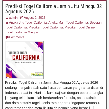
Prediksi Togel California Jamin Jitu Minggu 02
Agustus 2026
admin
August 2, 2026
Angka Jitu Togel California
,
Angka Main Togel California
,
Bocoran
Togel California
,
Prediksi Togel California
,
Prediksi Togel Online
,
Togel California Minggu
Comments
Prediksi Togel California Jamin Jitu Minggu 02 Agustus 2026
sedang menjadi salah satu frasa pencarian yang ramai dicari di
Indonesia saat ini. Hari ini, kami sajikan dengan bocoran angka
jitu yang telah kami olah berdasarkan formula, pola statistik,
dan data historis togel. Jenis toto seperti Singapore termasuk
yang terbesar dan memiliki jumlah pemain yang besar […]