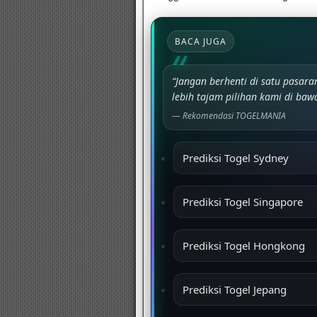
BACA JUGA
“Jangan berhenti di satu pasaran
lebih tajam pilihan kami di bawa
— Rekomendasi TOGELMANIA
Prediksi Togel Sydney
Prediksi Togel Singapore
Prediksi Togel Hongkong
Prediksi Togel Jepang