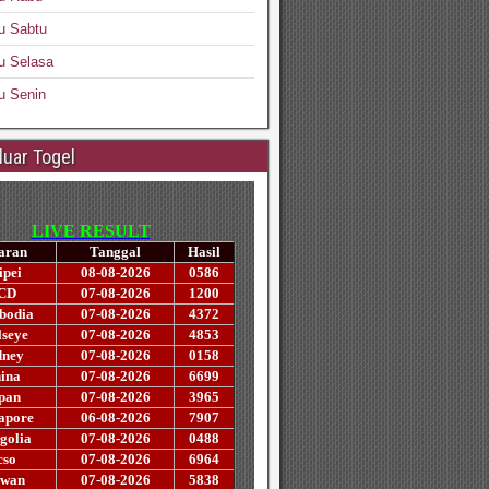
u Sabtu
u Selasa
u Senin
luar Togel