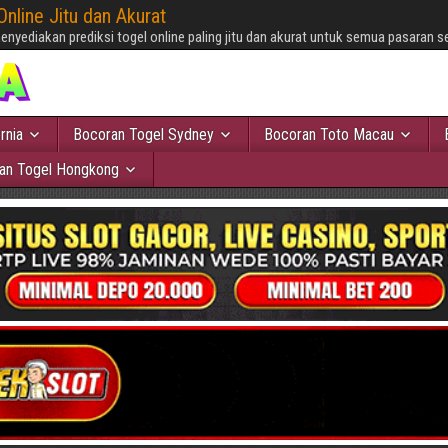
nline Jitu dan Akurat
yediakan prediksi togel online paling jitu dan akurat untuk semua pasaran s
rnia
Bocoran Togel Sydney
Bocoran Toto Macau
an Togel Hongkong