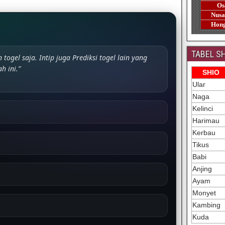
TABEL S
 togel saja. Intip juga Prediksi togel lain yang
h ini.”
SHIO
Ular
Naga
Kelinci
Harimau
Kerbau
Tikus
Babi
Anjing
Ayam
Monyet
Kambing
Kuda