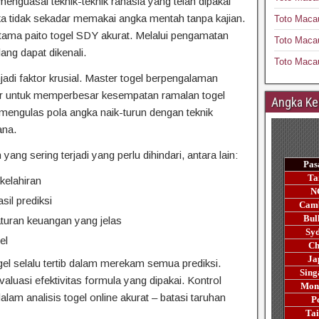
menguasai teknik-teknik rahasia yang telah dipakai
a tidak sekadar memakai angka mentah tanpa kajian.
Toto Maca
r utama paito togel SDY akurat. Melalui pengamatan
Toto Maca
ang dapat dikenali.
Toto Maca
enjadi faktor krusial. Master togel berpengalaman
ar untuk memperbesar kesempatan ramalan togel
Angka Ke
mengulas pola angka naik-turun dengan teknik
ana.
yang sering terjadi yang perlu dihindari, antara lain:
kelahiran
il prediksi
turan keuangan yang jelas
el
ogel selalu tertib dalam merekam semua prediksi.
aluasi efektivitas formula yang dipakai. Kontrol
alam analisis togel online akurat – batasi taruhan