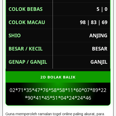
COLOK BEBAS
5 | 0
COLOK MACAU
98 | 83 | 69
SHIO
ANJING
BESAR / KECIL
BESAR
GENAP / GANJIL
GANJIL
2D BOLAK BALIK
02*71*35*47*76*58*58*11*60*07*89*22
*90*41*45*51*04*24*24*46
Guna memperoleh ramalan togel online paling akurat, para