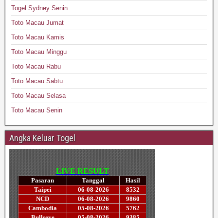
Togel Sydney Senin
Toto Macau Jumat
Toto Macau Kamis
Toto Macau Minggu
Toto Macau Rabu
Toto Macau Sabtu
Toto Macau Selasa
Toto Macau Senin
Angka Keluar Togel