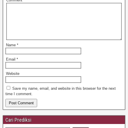
Comment
*
Name
*
Email
*
Website
Save my name, email, and website in this browser for the next
time I comment.
Cari Prediksi