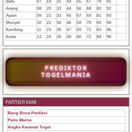
Babi
07
19
31
43
55
67
79
91
Anjing
08
20
32
44
56
68
80
92
Ayam
09
21
33
45
57
69
81
93
Monyet
10
22
34
46
58
70
82
94
Kambing
11
23
35
47
59
71
83
95
Kuda
12
24
36
48
60
72
84
96
PREDIKTOR
TOGELMANIA
PARTNER KAMI
Bang Bona Prediksi
Paito Warna
Angka Keramat Togel