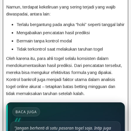
Namun, terdapat kekeliruan yang sering terjadi yang wajib
diwaspadai, antara lain:
Terlalu bergantung pada angka “hoki” seperti tanggal lahir
Mengabaikan pencatatan hasil prediksi
Bermain tanpa kontrol modal
Tidak terkontrol saat melakukan taruhan togel
Oleh karena itu, para ahli togel selalu konsisten dalam
mendokumentasikan hasil prediksi. Dari pencatatan tersebut,
mereka bisa mengukur efektivitas formula yang dipakai.
Kontrol bankroll juga menjadi faktor utama dalam analisis
togel online akurat – tetapkan batas betting mingguan dan
tidak memaksakan taruhan setelah kalah.
BACA JUGA
“Jangan berhenti di satu pasaran togel saja. Intip juga