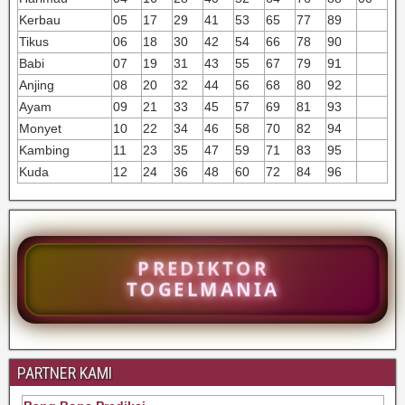
Kerbau
05
17
29
41
53
65
77
89
Tikus
06
18
30
42
54
66
78
90
Babi
07
19
31
43
55
67
79
91
Anjing
08
20
32
44
56
68
80
92
Ayam
09
21
33
45
57
69
81
93
Monyet
10
22
34
46
58
70
82
94
Kambing
11
23
35
47
59
71
83
95
Kuda
12
24
36
48
60
72
84
96
PREDIKTOR
TOGELMANIA
PARTNER KAMI