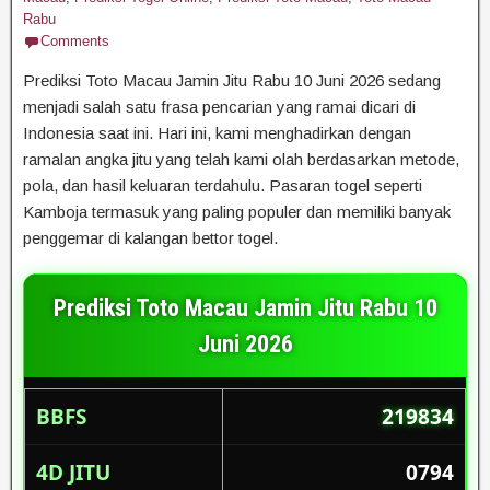
Rabu
Comments
Prediksi Toto Macau Jamin Jitu Rabu 10 Juni 2026 sedang
menjadi salah satu frasa pencarian yang ramai dicari di
Indonesia saat ini. Hari ini, kami menghadirkan dengan
ramalan angka jitu yang telah kami olah berdasarkan metode,
pola, dan hasil keluaran terdahulu. Pasaran togel seperti
Kamboja termasuk yang paling populer dan memiliki banyak
penggemar di kalangan bettor togel.
Prediksi Toto Macau Jamin Jitu Rabu 10
Juni 2026
BBFS
219834
4D JITU
0794