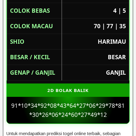
COLOK BEBAS
4 | 5
COLOK MACAU
70 | 77 | 35
SHIO
HARIMAU
BESAR / KECIL
BESAR
GENAP / GANJIL
GANJIL
2D BOLAK BALIK
91*10*34*92*08*43*64*27*06*29*78*81
*30*26*06*24*60*27*49*12
Untuk mendapatkan prediksi togel online terbaik, sebagian