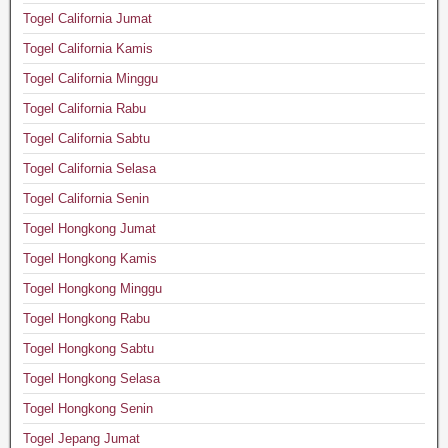
Togel California Jumat
Togel California Kamis
Togel California Minggu
Togel California Rabu
Togel California Sabtu
Togel California Selasa
Togel California Senin
Togel Hongkong Jumat
Togel Hongkong Kamis
Togel Hongkong Minggu
Togel Hongkong Rabu
Togel Hongkong Sabtu
Togel Hongkong Selasa
Togel Hongkong Senin
Togel Jepang Jumat