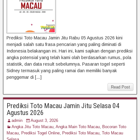
Prediksi Toto Macau Jamin Jitu Rabu 05 Agustus 2026 kini
menjadi salah satu frasa pencarian yang paling diminati di
Indonesia belakangan ini. Hari ini, kami sajikan dengan prediksi
angka potensial yang telah kami olah berdasarkan rumus, pola
statistik, dan data result sebelumnya. Pasaran togel seperti
Sidney termasuk yang paling ramai dan memiliki banyak
penggemar di […]
Read Post
Prediksi Toto Macau Jamin Jitu Selasa 04
Agustus 2026
admin
August 3, 2026
Angka Jitu Toto Macau
,
Angka Main Toto Macau
,
Bocoran Toto
Macau
,
Prediksi Togel Online
,
Prediksi Toto Macau
,
Toto Macau
Selasa