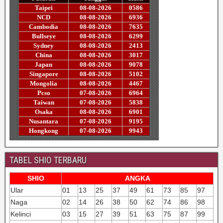
TABEL SHIO TERBARU
SHIO
ANGKA
Ular
01
13
25
37
49
61
73
85
97
Naga
02
14
26
38
50
62
74
86
98
Kelinci
03
15
27
39
51
63
75
87
99