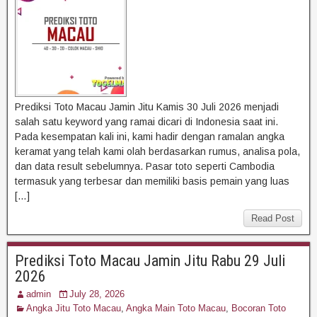
Prediksi Toto Macau Jamin Jitu Kamis 30 Juli 2026 menjadi
salah satu keyword yang ramai dicari di Indonesia saat ini.
Pada kesempatan kali ini, kami hadir dengan ramalan angka
keramat yang telah kami olah berdasarkan rumus, analisa pola,
dan data result sebelumnya. Pasar toto seperti Cambodia
termasuk yang terbesar dan memiliki basis pemain yang luas
[…]
Read Post
Prediksi Toto Macau Jamin Jitu Rabu 29 Juli
2026
admin
July 28, 2026
Angka Jitu Toto Macau
,
Angka Main Toto Macau
,
Bocoran Toto