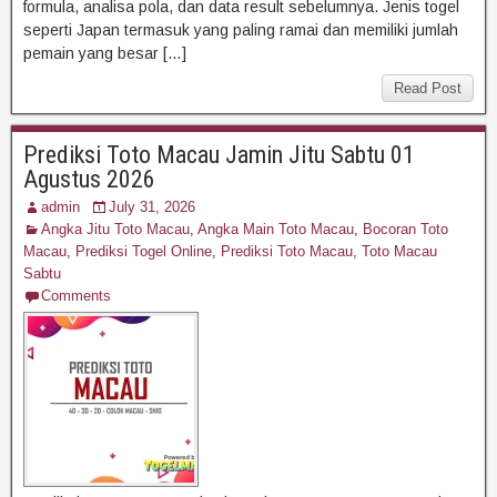
formula, analisa pola, dan data result sebelumnya. Jenis togel
seperti Japan termasuk yang paling ramai dan memiliki jumlah
pemain yang besar […]
Read Post
Prediksi Toto Macau Jamin Jitu Sabtu 01
Agustus 2026
admin
July 31, 2026
Angka Jitu Toto Macau
,
Angka Main Toto Macau
,
Bocoran Toto
Macau
,
Prediksi Togel Online
,
Prediksi Toto Macau
,
Toto Macau
Sabtu
Comments