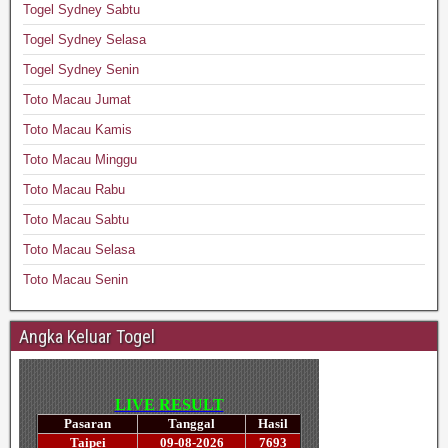
Togel Sydney Sabtu
Togel Sydney Selasa
Togel Sydney Senin
Toto Macau Jumat
Toto Macau Kamis
Toto Macau Minggu
Toto Macau Rabu
Toto Macau Sabtu
Toto Macau Selasa
Toto Macau Senin
Angka Keluar Togel