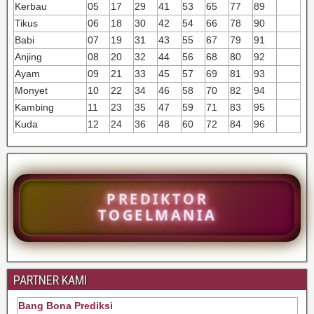
Kerbau
05
17
29
41
53
65
77
89
Tikus
06
18
30
42
54
66
78
90
Babi
07
19
31
43
55
67
79
91
Anjing
08
20
32
44
56
68
80
92
Ayam
09
21
33
45
57
69
81
93
Monyet
10
22
34
46
58
70
82
94
Kambing
11
23
35
47
59
71
83
95
Kuda
12
24
36
48
60
72
84
96
PREDIKTOR
TOGELMANIA
PARTNER KAMI
Bang Bona Prediksi