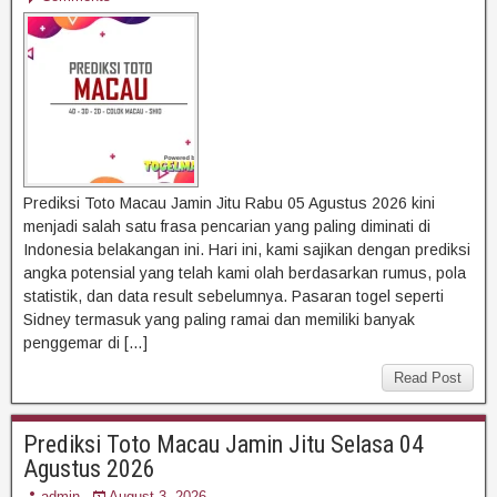
Prediksi Toto Macau Jamin Jitu Rabu 05 Agustus 2026 kini
menjadi salah satu frasa pencarian yang paling diminati di
Indonesia belakangan ini. Hari ini, kami sajikan dengan prediksi
angka potensial yang telah kami olah berdasarkan rumus, pola
statistik, dan data result sebelumnya. Pasaran togel seperti
Sidney termasuk yang paling ramai dan memiliki banyak
penggemar di […]
Read Post
Prediksi Toto Macau Jamin Jitu Selasa 04
Agustus 2026
admin
August 3, 2026