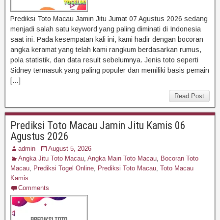
Prediksi Toto Macau Jamin Jitu Jumat 07 Agustus 2026 sedang
menjadi salah satu keyword yang paling diminati di Indonesia
saat ini. Pada kesempatan kali ini, kami hadir dengan bocoran
angka keramat yang telah kami rangkum berdasarkan rumus,
pola statistik, dan data result sebelumnya. Jenis toto seperti
Sidney termasuk yang paling populer dan memiliki basis pemain
[…]
Read Post
Prediksi Toto Macau Jamin Jitu Kamis 06
Agustus 2026
admin
August 5, 2026
Angka Jitu Toto Macau
,
Angka Main Toto Macau
,
Bocoran Toto
Macau
,
Prediksi Togel Online
,
Prediksi Toto Macau
,
Toto Macau
Kamis
Comments