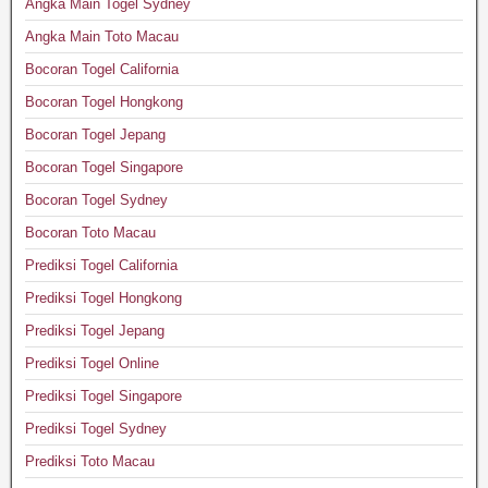
Angka Main Togel Sydney
Angka Main Toto Macau
Bocoran Togel California
Bocoran Togel Hongkong
Bocoran Togel Jepang
Bocoran Togel Singapore
Bocoran Togel Sydney
Bocoran Toto Macau
Prediksi Togel California
Prediksi Togel Hongkong
Prediksi Togel Jepang
Prediksi Togel Online
Prediksi Togel Singapore
Prediksi Togel Sydney
Prediksi Toto Macau