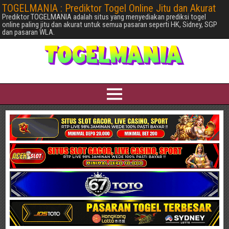
TOGELMANIA : Prediktor Togel Online Jitu dan Akurat
Prediktor TOGELMANIA adalah situs yang menyediakan prediksi togel
online paling jitu dan akurat untuk semua pasaran seperti HK, Sidney, SGP
dan pasaran WLA.