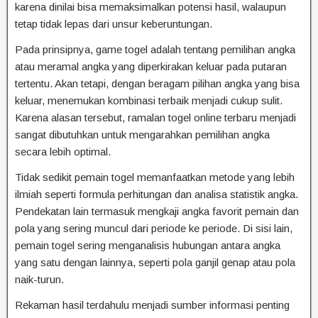
karena dinilai bisa memaksimalkan potensi hasil, walaupun
tetap tidak lepas dari unsur keberuntungan.
Pada prinsipnya, game togel adalah tentang pemilihan angka
atau meramal angka yang diperkirakan keluar pada putaran
tertentu. Akan tetapi, dengan beragam pilihan angka yang bisa
keluar, menemukan kombinasi terbaik menjadi cukup sulit.
Karena alasan tersebut, ramalan togel online terbaru menjadi
sangat dibutuhkan untuk mengarahkan pemilihan angka
secara lebih optimal.
Tidak sedikit pemain togel memanfaatkan metode yang lebih
ilmiah seperti formula perhitungan dan analisa statistik angka.
Pendekatan lain termasuk mengkaji angka favorit pemain dan
pola yang sering muncul dari periode ke periode. Di sisi lain,
pemain togel sering menganalisis hubungan antara angka
yang satu dengan lainnya, seperti pola ganjil genap atau pola
naik-turun.
Rekaman hasil terdahulu menjadi sumber informasi penting