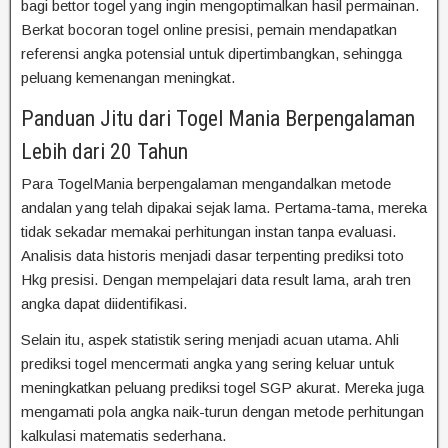
bagi bettor togel yang ingin mengoptimalkan hasil permainan.
Berkat bocoran togel online presisi, pemain mendapatkan
referensi angka potensial untuk dipertimbangkan, sehingga
peluang kemenangan meningkat.
Panduan Jitu dari Togel Mania Berpengalaman
Lebih dari 20 Tahun
Para TogelMania berpengalaman mengandalkan metode
andalan yang telah dipakai sejak lama. Pertama-tama, mereka
tidak sekadar memakai perhitungan instan tanpa evaluasi.
Analisis data historis menjadi dasar terpenting prediksi toto
Hkg presisi. Dengan mempelajari data result lama, arah tren
angka dapat diidentifikasi.
Selain itu, aspek statistik sering menjadi acuan utama. Ahli
prediksi togel mencermati angka yang sering keluar untuk
meningkatkan peluang prediksi togel SGP akurat. Mereka juga
mengamati pola angka naik-turun dengan metode perhitungan
kalkulasi matematis sederhana.