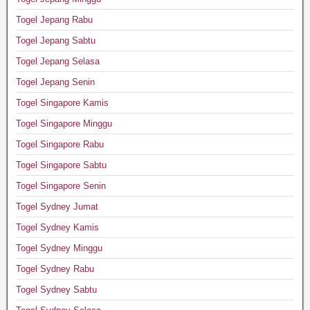
Togel Jepang Rabu
Togel Jepang Sabtu
Togel Jepang Selasa
Togel Jepang Senin
Togel Singapore Kamis
Togel Singapore Minggu
Togel Singapore Rabu
Togel Singapore Sabtu
Togel Singapore Senin
Togel Sydney Jumat
Togel Sydney Kamis
Togel Sydney Minggu
Togel Sydney Rabu
Togel Sydney Sabtu