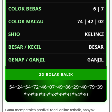
COLOK BEBAS
6 | 7
COLOK MACAU
74 | 42 | 02
SHIO
KELINCI
BESAR / KECIL
BESAR
GENAP / GANJIL
GANJIL
2D BOLAK BALIK
54*24*54*72*46*07*49*86*29*40*79*39
*59*40*45*58*99*91*64*80
Guna memperoleh prediksi togel online terbaik, banyak