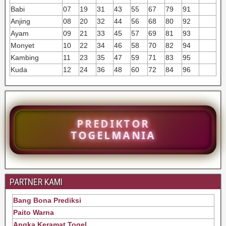
Babi
07
19
31
43
55
67
79
91
Anjing
08
20
32
44
56
68
80
92
Ayam
09
21
33
45
57
69
81
93
Monyet
10
22
34
46
58
70
82
94
Kambing
11
23
35
47
59
71
83
95
Kuda
12
24
36
48
60
72
84
96
PREDIKTOR
TOGELMANIA
PARTNER KAMI
Bang Bona Prediksi
Paito Warna
Angka Keramat Togel