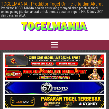
TOGELMANIA : Prediktor Togel Online Jitu dan Akurat
Prediktor TOGELMANIA adalah situs yang menyediakan prediksi togel
online paling jitu dan akurat untuk semua pasaran seperti HK, Sidney, SGP
dan pasaran WLA.