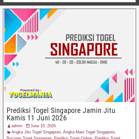
Prediksi Togel Singapore Jamin Jitu
Kamis 11 Juni 2026
admin
June 10, 2026
Angka Jitu Togel Singapore
,
Angka Main Togel Singapore
,
Bocoran Togel Singapore
,
Prediksi Togel Online
,
Prediksi Togel