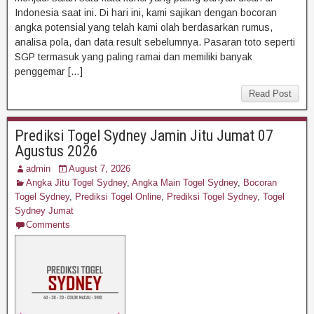
Indonesia saat ini. Di hari ini, kami sajikan dengan bocoran
angka potensial yang telah kami olah berdasarkan rumus,
analisa pola, dan data result sebelumnya. Pasaran toto seperti
SGP termasuk yang paling ramai dan memiliki banyak
penggemar […]
Read Post
Prediksi Togel Sydney Jamin Jitu Jumat 07
Agustus 2026
admin
August 7, 2026
Angka Jitu Togel Sydney
,
Angka Main Togel Sydney
,
Bocoran
Togel Sydney
,
Prediksi Togel Online
,
Prediksi Togel Sydney
,
Togel
Sydney Jumat
Comments