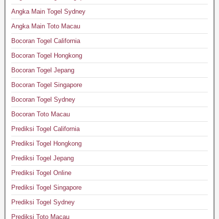
Angka Main Togel Sydney
Angka Main Toto Macau
Bocoran Togel California
Bocoran Togel Hongkong
Bocoran Togel Jepang
Bocoran Togel Singapore
Bocoran Togel Sydney
Bocoran Toto Macau
Prediksi Togel California
Prediksi Togel Hongkong
Prediksi Togel Jepang
Prediksi Togel Online
Prediksi Togel Singapore
Prediksi Togel Sydney
Prediksi Toto Macau