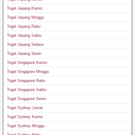
Togel Jepang Kamis
Togel Jepang Minggu
Togel Jepang Rabu
Togel Jepang Sabtu
Togel Jepang Selasa
Togel Jepang Senin
Togel Singapore Kamis
Togel Singapore Minggu
Togel Singapore Rabu
Togel Singapore Sabtu
Togel Singapore Senin
Togel Sydney Jumat
Togel Sydney Kamis
Togel Sydney Minggu
Togel Sydney Rabu