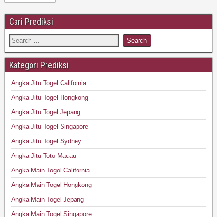
Cari Prediksi
Kategori Prediksi
Angka Jitu Togel California
Angka Jitu Togel Hongkong
Angka Jitu Togel Jepang
Angka Jitu Togel Singapore
Angka Jitu Togel Sydney
Angka Jitu Toto Macau
Angka Main Togel California
Angka Main Togel Hongkong
Angka Main Togel Jepang
Angka Main Togel Singapore