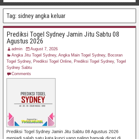
Tag:
sidney angka keluar
Prediksi Togel Sydney Jamin Jitu Sabtu 08
Agustus 2026
admin
August 7, 2026
Angka Jitu Togel Sydney
,
Angka Main Togel Sydney
,
Bocoran
Togel Sydney
,
Prediksi Togel Online
,
Prediksi Togel Sydney
,
Togel
Sydney Sabtu
Comments
Prediksi Togel Sydney Jamin Jitu Sabtu 08 Agustus 2026
menjadi salah satu kata kunci yang paling banyak dicari di