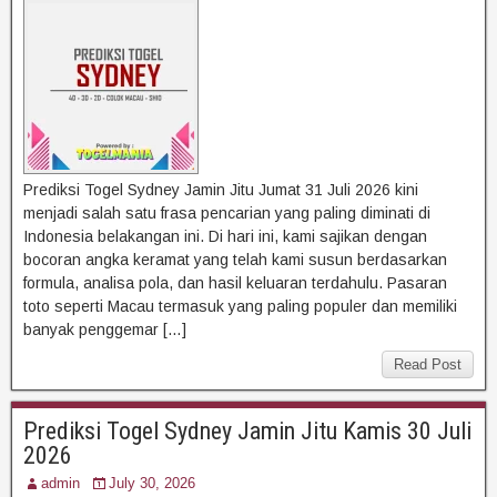
Prediksi Togel Sydney Jamin Jitu Jumat 31 Juli 2026 kini
menjadi salah satu frasa pencarian yang paling diminati di
Indonesia belakangan ini. Di hari ini, kami sajikan dengan
bocoran angka keramat yang telah kami susun berdasarkan
formula, analisa pola, dan hasil keluaran terdahulu. Pasaran
toto seperti Macau termasuk yang paling populer dan memiliki
banyak penggemar […]
Read Post
Prediksi Togel Sydney Jamin Jitu Kamis 30 Juli
2026
admin
July 30, 2026