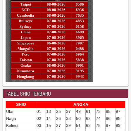
TABEL SHIO TERBARU
SHIO
ANGKA
Ular
01
13
25
37
49
61
73
85
97
Naga
02
14
26
38
50
62
74
86
98
Kelinci
03
15
27
39
51
63
75
87
99