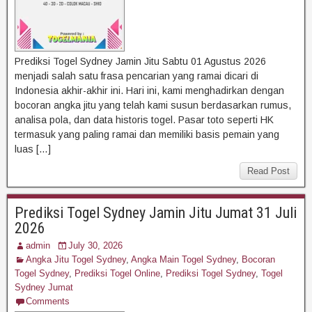
Prediksi Togel Sydney Jamin Jitu Sabtu 01 Agustus 2026
menjadi salah satu frasa pencarian yang ramai dicari di
Indonesia akhir-akhir ini. Hari ini, kami menghadirkan dengan
bocoran angka jitu yang telah kami susun berdasarkan rumus,
analisa pola, dan data historis togel. Pasar toto seperti HK
termasuk yang paling ramai dan memiliki basis pemain yang
luas […]
Read Post
Prediksi Togel Sydney Jamin Jitu Jumat 31 Juli
2026
admin
July 30, 2026
Angka Jitu Togel Sydney
,
Angka Main Togel Sydney
,
Bocoran
Togel Sydney
,
Prediksi Togel Online
,
Prediksi Togel Sydney
,
Togel
Sydney Jumat
Comments