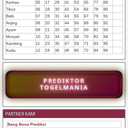
Kerbau
05
17
29
41
53
65
77
89
Tikus
06
18
30
42
54
66
78
90
Babi
07
19
31
43
55
67
79
91
Anjing
08
20
32
44
56
68
80
92
Ayam
09
21
33
45
57
69
81
93
Monyet
10
22
34
46
58
70
82
94
Kambing
11
23
35
47
59
71
83
95
Kuda
12
24
36
48
60
72
84
96
PREDIKTOR
TOGELMANIA
PARTNER KAMI
Bang Bona Prediksi