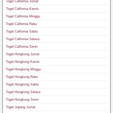
Togel California Jumat
Togel California Kamis
Togel California Minggu
Togel California Rabu
Togel California Sabtu
Togel California Selasa
Togel California Senin
Togel Hongkong Jumat
Togel Hongkong Kamis
Togel Hongkong Minggu
Togel Hongkong Rabu
Togel Hongkong Sabtu
Togel Hongkong Selasa
Togel Hongkong Senin
Togel Jepang Jumat