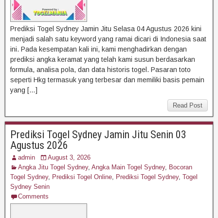
Prediksi Togel Sydney Jamin Jitu Selasa 04 Agustus 2026 kini
menjadi salah satu keyword yang ramai dicari di Indonesia saat
ini. Pada kesempatan kali ini, kami menghadirkan dengan
prediksi angka keramat yang telah kami susun berdasarkan
formula, analisa pola, dan data historis togel. Pasaran toto
seperti Hkg termasuk yang terbesar dan memiliki basis pemain
yang […]
Read Post
Prediksi Togel Sydney Jamin Jitu Senin 03
Agustus 2026
admin
August 3, 2026
Angka Jitu Togel Sydney
,
Angka Main Togel Sydney
,
Bocoran
Togel Sydney
,
Prediksi Togel Online
,
Prediksi Togel Sydney
,
Togel
Sydney Senin
Comments