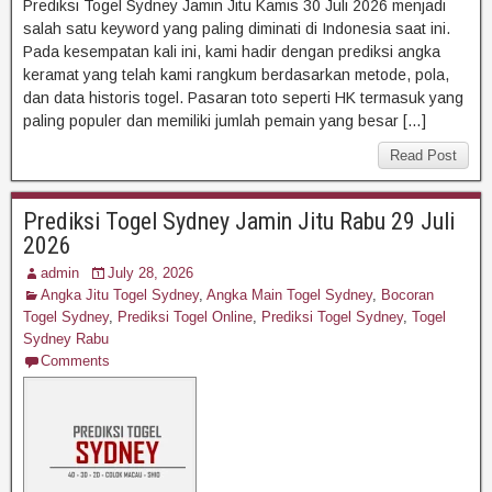
Prediksi Togel Sydney Jamin Jitu Kamis 30 Juli 2026 menjadi
salah satu keyword yang paling diminati di Indonesia saat ini.
Pada kesempatan kali ini, kami hadir dengan prediksi angka
keramat yang telah kami rangkum berdasarkan metode, pola,
dan data historis togel. Pasaran toto seperti HK termasuk yang
paling populer dan memiliki jumlah pemain yang besar […]
Read Post
Prediksi Togel Sydney Jamin Jitu Rabu 29 Juli
2026
admin
July 28, 2026
Angka Jitu Togel Sydney
,
Angka Main Togel Sydney
,
Bocoran
Togel Sydney
,
Prediksi Togel Online
,
Prediksi Togel Sydney
,
Togel
Sydney Rabu
Comments