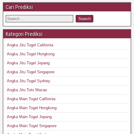
Cari Prediksi
Kategori Prediksi
Angka Jitu Togel California
Angka Jitu Togel Hongkong
Angka Jitu Togel Jepang
Angka Jitu Togel Singapore
Angka Jitu Togel Sydney
Angka Jitu Toto Macau
Angka Main Togel California
Angka Main Togel Hongkong
Angka Main Togel Jepang
Angka Main Togel Singapore