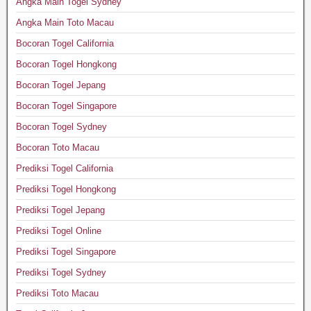
Angka Main Togel Sydney
Angka Main Toto Macau
Bocoran Togel California
Bocoran Togel Hongkong
Bocoran Togel Jepang
Bocoran Togel Singapore
Bocoran Togel Sydney
Bocoran Toto Macau
Prediksi Togel California
Prediksi Togel Hongkong
Prediksi Togel Jepang
Prediksi Togel Online
Prediksi Togel Singapore
Prediksi Togel Sydney
Prediksi Toto Macau