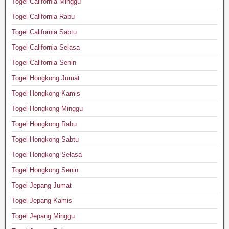
Togel California Minggu
Togel California Rabu
Togel California Sabtu
Togel California Selasa
Togel California Senin
Togel Hongkong Jumat
Togel Hongkong Kamis
Togel Hongkong Minggu
Togel Hongkong Rabu
Togel Hongkong Sabtu
Togel Hongkong Selasa
Togel Hongkong Senin
Togel Jepang Jumat
Togel Jepang Kamis
Togel Jepang Minggu