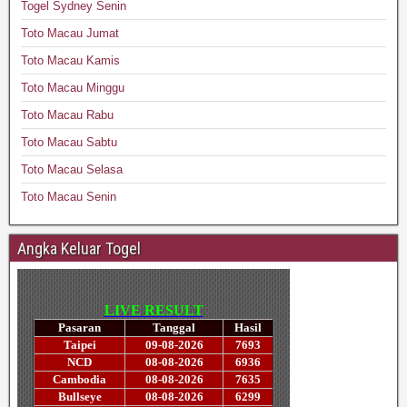
Togel Sydney Senin
Toto Macau Jumat
Toto Macau Kamis
Toto Macau Minggu
Toto Macau Rabu
Toto Macau Sabtu
Toto Macau Selasa
Toto Macau Senin
Angka Keluar Togel