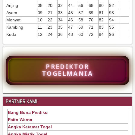
Anjing
08
20
32
44
56
68
80
92
Ayam
09
21
33
45
57
69
81
93
Monyet
10
22
34
46
58
70
82
94
Kambing
11
23
35
47
59
71
83
95
Kuda
12
24
36
48
60
72
84
96
PREDIKTOR
TOGELMANIA
PARTNER KAMI
Bang Bona Prediksi
Paito Warna
Angka Keramat Togel
Angka Mistik Togel