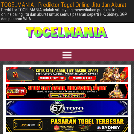
TOGELMANIA : Prediktor Togel Online Jitu dan Akurat
Prediktor TOGELMANIA adalah situs yang menyediakan prediksi togel
online paling jitu dan akurat untuk semua pasaran seperti HK, Sidney, SGP
dan pasaran WLA.