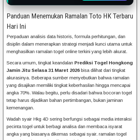
Panduan Menemukan Ramalan Toto HK Terbaru
Hari Ini
Perpaduan analisis data historis, formula perhitungan, dan
disiplin dalam menerapkan strategi menjadi kunci utama untuk
menghasilkan ramalan togel online terkini yang lebih akurat.
Secara umum, tingkat keandalan
Prediksi Togel Hongkong
Jamin Jitu Selasa 31 Maret 2026
bisa dilihat dari tingkat
akurasinya. Beberapa sumber menyebutkan bahwa ramalan
yang disajikan memiliki tingkat keberhasilan hingga mencapai
angka 70%. Walau begitu, perlu disadari bahwa bocoran togel
tetap harus dijadikan bahan pertimbangan, bukan jaminan
kemenangan.
Wadah syair Hkg 4D sering berfungsi sebagai media interaksi
pecinta togel untuk berbagi analisa dan membaca isyarat
angka yang biasanya dikemas sebagai syair. ramalan togel