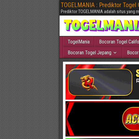
TOGELMANIA : Prediktor Togel O
Prediktor TOGELMANIA adalah situs yang men
TogelMania
Bocoran Togel Califo
Bocoran Togel Jepang
Bocor