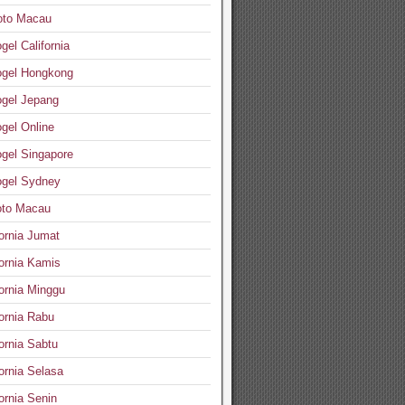
oto Macau
gel California
ogel Hongkong
ogel Jepang
ogel Online
ogel Singapore
ogel Sydney
oto Macau
fornia Jumat
fornia Kamis
fornia Minggu
fornia Rabu
ornia Sabtu
fornia Selasa
ornia Senin