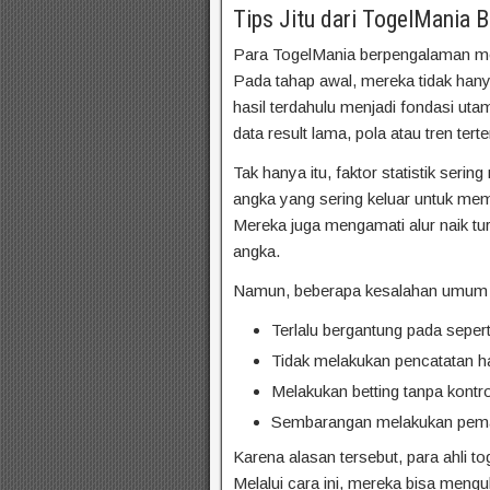
Tips Jitu dari TogelMania 
Para TogelMania berpengalaman memil
Pada tahap awal, mereka tidak han
hasil terdahulu menjadi fondasi uta
data result lama, pola atau tren tert
Tak hanya itu, faktor statistik seri
angka yang sering keluar untuk me
Mereka juga mengamati alur naik tu
angka.
Namun, beberapa kesalahan umum ya
Terlalu bergantung pada seperti
Tidak melakukan pencatatan has
Melakukan betting tanpa kontr
Sembarangan melakukan pema
Karena alasan tersebut, para ahli t
Melalui cara ini, mereka bisa mengu