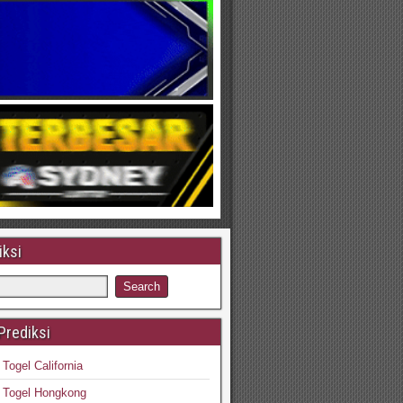
iksi
Prediksi
Togel California
u Togel Hongkong