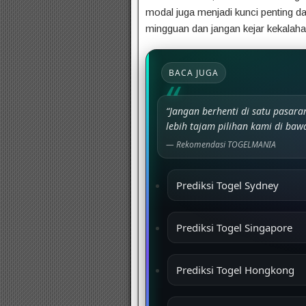
modal juga menjadi kunci penting dal
mingguan dan jangan kejar kekalaha
BACA JUGA
“Jangan berhenti di satu pasaran
lebih tajam pilihan kami di bawa
— Rekomendasi TOGELMANIA
Prediksi Togel Sydney
Prediksi Togel Singapore
Prediksi Togel Hongkong