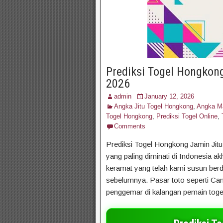
Prediksi Togel Hongkon
2026
admin
January 12, 2026
Angka Jitu Togel Hongkong
,
Angka M
Togel Hongkong
,
Prediksi Togel Online
,
Comments
Prediksi Togel Hongkong Jamin Jitu
yang paling diminati di Indonesia akh
keramat yang telah kami susun berd
sebelumnya. Pasar toto seperti Ca
penggemar di kalangan pemain toge