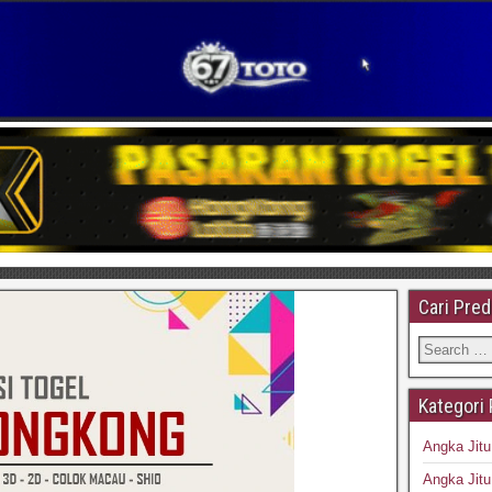
Cari Pred
Kategori 
Angka Jitu 
Angka Jit