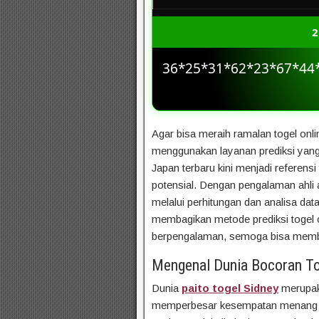
2
36*25*31*62*23*67*44
Agar bisa meraih ramalan togel onlin
menggunakan layanan prediksi yang 
Japan terbaru kini menjadi referens
potensial. Dengan pengalaman ahli an
melalui perhitungan dan analisa da
membagikan metode prediksi togel o
berpengalaman, semoga bisa memb
Mengenal Dunia Bocoran To
Dunia
paito togel Sidney
merupaka
memperbesar kesempatan menang mer