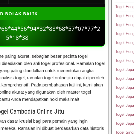
Togel Hon
D BOLAK BALIK
Togel Hon
Togel Hon
*66*44*56*94*32*88*68*57*07*77*2
Togel Hon
5*18*38
Togel Hon
Togel Hon
e paling akurat, sebagian besar pecinta togel
Togel Hon
disediakan oleh ahli togel profesional. Ramalan togel
Togel Jep
i yang paling diandalkan untuk menentukan angka
alisis togel, ramalan togel online jitu dapat diperoleh
Togel Jep
ta komprehensif. Pada pembahasan kali ini, kami akan
Togel Jep
nline akurat yang digunakan oleh master togel
Togel Jep
antu Anda mendapatkan hoki maksimal!
Togel Jep
gel Cambodia Online Jitu
Togel Jep
n dasar krusial bagi para pemain yang ingin
Togel Jepa
eka. Ramalan ini dibuat berdasarkan data historis
Togel Sin