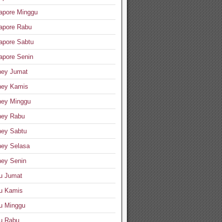
apore Minggu
apore Rabu
apore Sabtu
apore Senin
ney Jumat
ney Kamis
ney Minggu
ney Rabu
ney Sabtu
ney Selasa
ney Senin
u Jumat
u Kamis
u Minggu
u Rabu