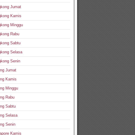
gkong Jumat
gkong Kamis
gkong Minggu
gkong Rabu
gkong Sabtu
gkong Selasa
gkong Senin
ang Jumat
ang Kamis
ang Minggu
ang Rabu
ang Sabtu
ang Selasa
ng Senin
gapore Kamis