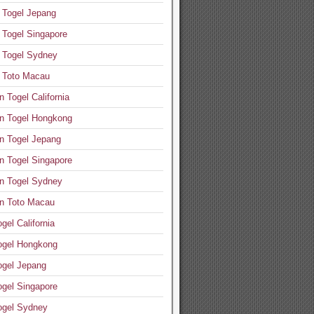
 Togel Jepang
 Togel Singapore
 Togel Sydney
u Toto Macau
 Togel California
n Togel Hongkong
n Togel Jepang
n Togel Singapore
n Togel Sydney
n Toto Macau
gel California
ogel Hongkong
ogel Jepang
gel Singapore
ogel Sydney