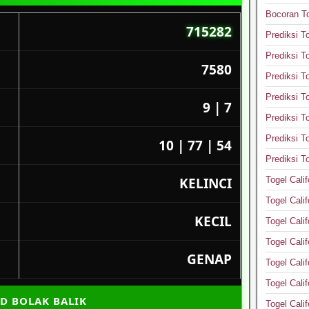
Bocoran T
715282
Prediksi To
Prediksi T
7580
Prediksi T
Prediksi T
9 | 7
Prediksi T
Prediksi T
10 | 77 | 54
Prediksi T
KELINCI
Togel Cali
Togel Cali
KECIL
Togel Cali
Togel Cali
GENAP
Togel Calif
Togel Cali
D BOLAK BALIK
Togel Calif