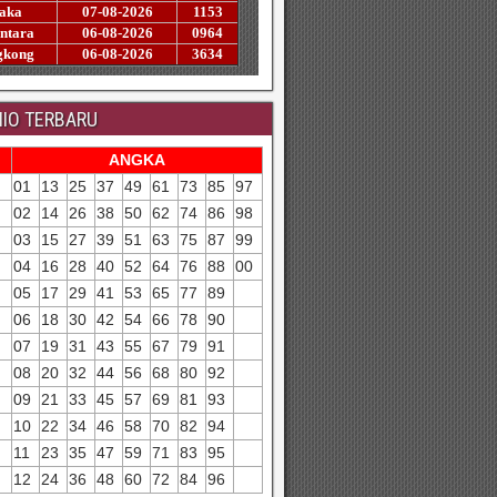
HIO TERBARU
ANGKA
01
13
25
37
49
61
73
85
97
02
14
26
38
50
62
74
86
98
03
15
27
39
51
63
75
87
99
04
16
28
40
52
64
76
88
00
05
17
29
41
53
65
77
89
06
18
30
42
54
66
78
90
07
19
31
43
55
67
79
91
08
20
32
44
56
68
80
92
09
21
33
45
57
69
81
93
10
22
34
46
58
70
82
94
11
23
35
47
59
71
83
95
12
24
36
48
60
72
84
96