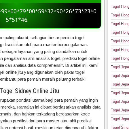
Togel Hon
*99*60*79*00*59*32*90*26*73*23*0
Togel Hon
5*51*46
Togel Hon
Togel Hon
e paling akurat, sebagian besar pecinta togel
Togel Hon
g disediakan oleh para master berpengalaman.
Togel Hon
at sebagai layanan yang paling diandalkan untuk
pengalaman ahli analisis togel, prediksi togel online
Togel Hon
la dan analisa data komprehensif. Di artikel ini, kami
Togel Jep
el online jitu yang digunakan oleh pakar togel
Togel Jep
membantu para pemain meraih peluang terbaik!
Togel Jep
Togel Sidney Online Jitu
Togel Jep
upakan pondasi utama bagi para pemain yang ingin
Togel Jep
reka. Ramalan ini dibuat berdasarkan analisis data
Togel Jep
tematis, dan bahkan terkadang berdasarkan kode
Togel Jepa
akan prediksi dari para master atau ahli prediksi
an potensi hasil, meskipun tetap dipengaruhi faktor
Togel Sin