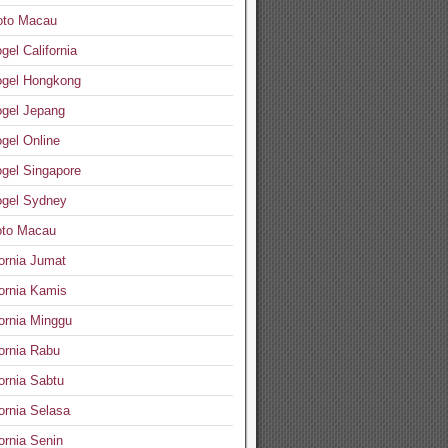
oto Macau
gel California
ogel Hongkong
ogel Jepang
ogel Online
ogel Singapore
ogel Sydney
oto Macau
fornia Jumat
fornia Kamis
fornia Minggu
fornia Rabu
ornia Sabtu
fornia Selasa
ornia Senin