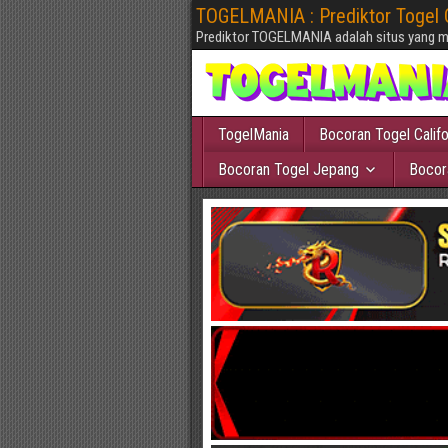
TOGELMANIA : Prediktor Togel O
Prediktor TOGELMANIA adalah situs yang men
TogelMania
Bocoran Togel Califo
Bocoran Togel Jepang
Bocor