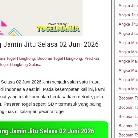
Angka Jitu
Angka Jitu
Angka Jitu
Angka Jit
g Jamin Jitu Selasa 02 Juni 2026
Angka Main
Angka Mai
ain Togel Hongkong
,
Bocoran Togel Hongkong
,
Prediksi
Angka Mai
Togel Hongkong Selasa
Angka Mai
Angka Mai
Selasa 02 Juni 2026 kini menjadi salah satu frasa
di Indonesia saat ini. Pada kesempatan kali ini, kami
Angka Mai
mat yang telah kami olah berdasarkan metode, pola
Bocoran To
ulu. Pasaran togel seperti SDY termasuk yang paling
Bocoran T
g luas di kalangan pecinta togel.
Bocoran T
Bocoran To
ong Jamin Jitu Selasa 02 Juni 2026
Bocoran T