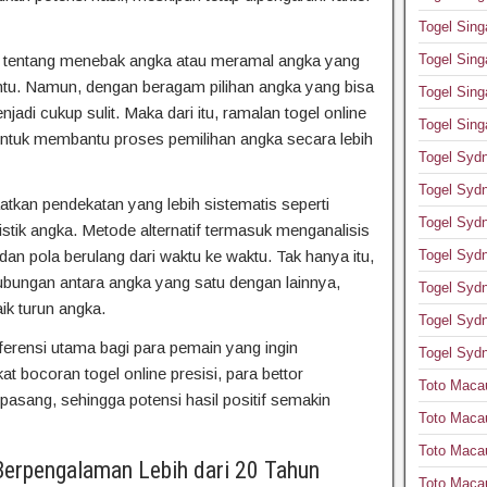
Togel Sing
h tentang menebak angka atau meramal angka yang
Togel Sing
tentu. Namun, dengan beragam pilihan angka yang bisa
Togel Sing
adi cukup sulit. Maka dari itu, ramalan togel online
Togel Sing
untuk membantu proses pemilihan angka secara lebih
Togel Syd
Togel Syd
atkan pendekatan yang lebih sistematis seperti
Togel Syd
tistik angka. Metode alternatif termasuk menganalisis
dan pola berulang dari waktu ke waktu. Tak hanya itu,
Togel Syd
ubungan antara angka yang satu dengan lainnya,
Togel Syd
aik turun angka.
Togel Syd
ferensi utama bagi para pemain yang ingin
Togel Syd
 bocoran togel online presisi, para bettor
Toto Maca
pasang, sehingga potensi hasil positif semakin
Toto Maca
Toto Maca
 Berpengalaman Lebih dari 20 Tahun
Toto Maca