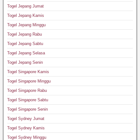
Togel Jepang Jumat
Togel Jepang Kamis
Togel Jepang Minggu
Togel Jepang Rabu
Togel Jepang Sabtu
Togel Jepang Selasa
Togel Jepang Senin
Togel Singapore Kamis
Togel Singapore Minggu
Togel Singapore Rabu
Togel Singapore Sabtu
Togel Singapore Senin
Togel Sydney Jumat
Togel Sydney Kamis
Togel Sydney Minggu