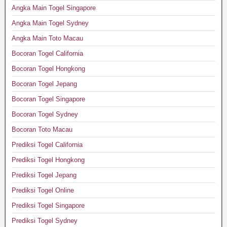
Angka Main Togel Singapore
Angka Main Togel Sydney
Angka Main Toto Macau
Bocoran Togel California
Bocoran Togel Hongkong
Bocoran Togel Jepang
Bocoran Togel Singapore
Bocoran Togel Sydney
Bocoran Toto Macau
Prediksi Togel California
Prediksi Togel Hongkong
Prediksi Togel Jepang
Prediksi Togel Online
Prediksi Togel Singapore
Prediksi Togel Sydney