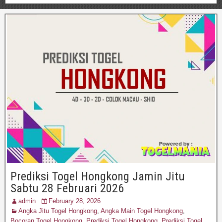
Prediksi Togel Hongkong Jamin Jitu
Sabtu 28 Februari 2026
admin
February 28, 2026
Angka Jitu Togel Hongkong
,
Angka Main Togel Hongkong
,
Bocoran Togel Hongkong
,
Prediksi Togel Hongkong
,
Prediksi Togel