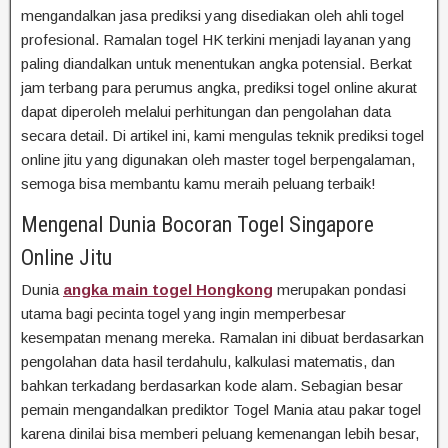
mengandalkan jasa prediksi yang disediakan oleh ahli togel
profesional. Ramalan togel HK terkini menjadi layanan yang
paling diandalkan untuk menentukan angka potensial. Berkat
jam terbang para perumus angka, prediksi togel online akurat
dapat diperoleh melalui perhitungan dan pengolahan data
secara detail. Di artikel ini, kami mengulas teknik prediksi togel
online jitu yang digunakan oleh master togel berpengalaman,
semoga bisa membantu kamu meraih peluang terbaik!
Mengenal Dunia Bocoran Togel Singapore
Online Jitu
Dunia
angka main togel Hongkong
merupakan pondasi
utama bagi pecinta togel yang ingin memperbesar
kesempatan menang mereka. Ramalan ini dibuat berdasarkan
pengolahan data hasil terdahulu, kalkulasi matematis, dan
bahkan terkadang berdasarkan kode alam. Sebagian besar
pemain mengandalkan prediktor Togel Mania atau pakar togel
karena dinilai bisa memberi peluang kemenangan lebih besar,