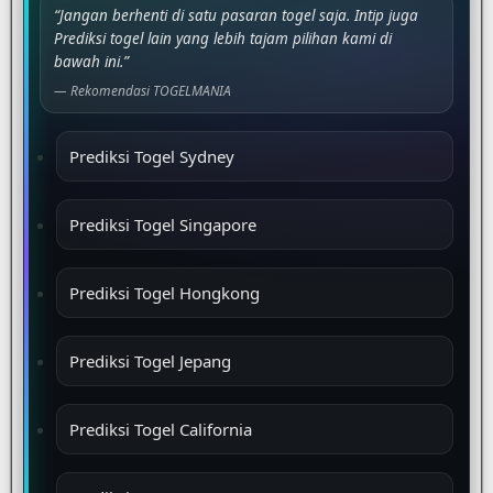
“Jangan berhenti di satu pasaran togel saja. Intip juga
Prediksi togel lain yang lebih tajam pilihan kami di
bawah ini.”
— Rekomendasi TOGELMANIA
Prediksi Togel Sydney
Prediksi Togel Singapore
Prediksi Togel Hongkong
Prediksi Togel Jepang
Prediksi Togel California