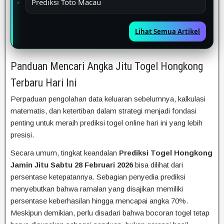
Prediksi Toto Macau
Lihat Semua Artikel
Panduan Mencari Angka Jitu Togel Hongkong
Terbaru Hari Ini
Perpaduan pengolahan data keluaran sebelumnya, kalkulasi
matematis, dan ketertiban dalam strategi menjadi fondasi
penting untuk meraih prediksi togel online hari ini yang lebih
presisi.
Secara umum, tingkat keandalan
Prediksi Togel Hongkong
Jamin Jitu Sabtu 28 Februari 2026
bisa dilihat dari
persentase ketepatannya. Sebagian penyedia prediksi
menyebutkan bahwa ramalan yang disajikan memiliki
persentase keberhasilan hingga mencapai angka 70%.
Meskipun demikian, perlu disadari bahwa bocoran togel tetap