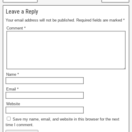
Leave a Reply
Your email address will not be published.
Required fields are marked
*
Comment
*
Name
*
Email
*
Website
Save my name, email, and website in this browser for the next
time I comment.