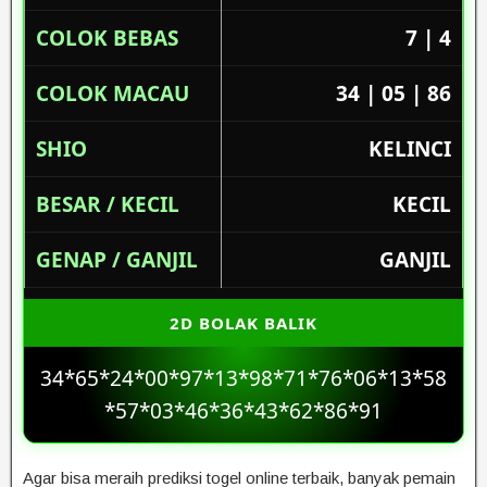
COLOK BEBAS
7 | 4
COLOK MACAU
34 | 05 | 86
SHIO
KELINCI
BESAR / KECIL
KECIL
GENAP / GANJIL
GANJIL
2D BOLAK BALIK
34*65*24*00*97*13*98*71*76*06*13*58
*57*03*46*36*43*62*86*91
Agar bisa meraih prediksi togel online terbaik, banyak pemain