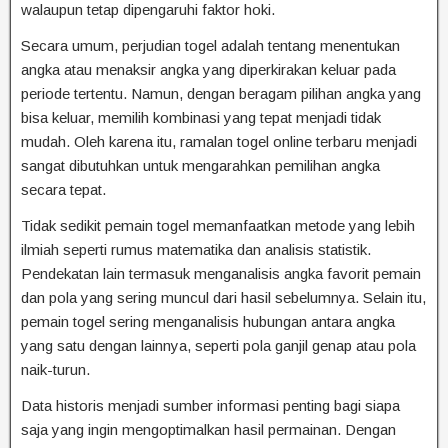
walaupun tetap dipengaruhi faktor hoki.
Secara umum, perjudian togel adalah tentang menentukan
angka atau menaksir angka yang diperkirakan keluar pada
periode tertentu. Namun, dengan beragam pilihan angka yang
bisa keluar, memilih kombinasi yang tepat menjadi tidak
mudah. Oleh karena itu, ramalan togel online terbaru menjadi
sangat dibutuhkan untuk mengarahkan pemilihan angka
secara tepat.
Tidak sedikit pemain togel memanfaatkan metode yang lebih
ilmiah seperti rumus matematika dan analisis statistik.
Pendekatan lain termasuk menganalisis angka favorit pemain
dan pola yang sering muncul dari hasil sebelumnya. Selain itu,
pemain togel sering menganalisis hubungan antara angka
yang satu dengan lainnya, seperti pola ganjil genap atau pola
naik-turun.
Data historis menjadi sumber informasi penting bagi siapa
saja yang ingin mengoptimalkan hasil permainan. Dengan