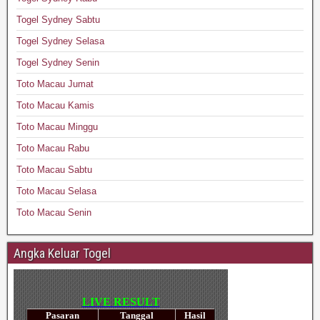
Togel Sydney Sabtu
Togel Sydney Selasa
Togel Sydney Senin
Toto Macau Jumat
Toto Macau Kamis
Toto Macau Minggu
Toto Macau Rabu
Toto Macau Sabtu
Toto Macau Selasa
Toto Macau Senin
Angka Keluar Togel