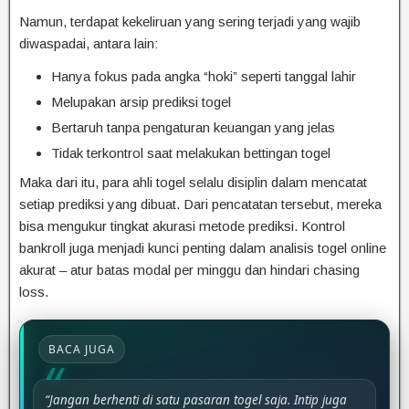
Namun, terdapat kekeliruan yang sering terjadi yang wajib
diwaspadai, antara lain:
Hanya fokus pada angka “hoki” seperti tanggal lahir
Melupakan arsip prediksi togel
Bertaruh tanpa pengaturan keuangan yang jelas
Tidak terkontrol saat melakukan bettingan togel
Maka dari itu, para ahli togel selalu disiplin dalam mencatat
setiap prediksi yang dibuat. Dari pencatatan tersebut, mereka
bisa mengukur tingkat akurasi metode prediksi. Kontrol
bankroll juga menjadi kunci penting dalam analisis togel online
akurat – atur batas modal per minggu dan hindari chasing
loss.
BACA JUGA
“Jangan berhenti di satu pasaran togel saja. Intip juga