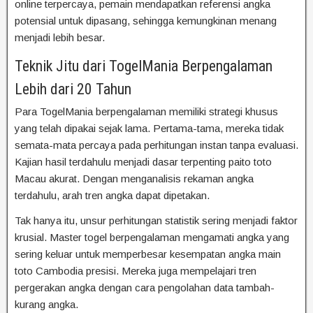
online terpercaya, pemain mendapatkan referensi angka
potensial untuk dipasang, sehingga kemungkinan menang
menjadi lebih besar.
Teknik Jitu dari TogelMania Berpengalaman
Lebih dari 20 Tahun
Para TogelMania berpengalaman memiliki strategi khusus
yang telah dipakai sejak lama. Pertama-tama, mereka tidak
semata-mata percaya pada perhitungan instan tanpa evaluasi.
Kajian hasil terdahulu menjadi dasar terpenting paito toto
Macau akurat. Dengan menganalisis rekaman angka
terdahulu, arah tren angka dapat dipetakan.
Tak hanya itu, unsur perhitungan statistik sering menjadi faktor
krusial. Master togel berpengalaman mengamati angka yang
sering keluar untuk memperbesar kesempatan angka main
toto Cambodia presisi. Mereka juga mempelajari tren
pergerakan angka dengan cara pengolahan data tambah-
kurang angka.