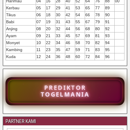
Harimau
04
16
28
40
52
64
76
88
00
Kerbau
05
17
29
41
53
65
77
89
Tikus
06
18
30
42
54
66
78
90
Babi
07
19
31
43
55
67
79
91
Anjing
08
20
32
44
56
68
80
92
Ayam
09
21
33
45
57
69
81
93
Monyet
10
22
34
46
58
70
82
94
Kambing
11
23
35
47
59
71
83
95
Kuda
12
24
36
48
60
72
84
96
PREDIKTOR
TOGELMANIA
PARTNER KAMI