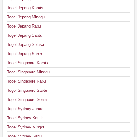
Togel Jepang Kamis
Togel Jepang Minggu
Togel Jepang Rabu
Togel Jepang Sabtu
Togel Jepang Selasa
Togel Jepang Senin
Togel Singapore Kamis
Togel Singapore Minggu
Togel Singapore Rabu
Togel Singapore Sabtu
Togel Singapore Senin
Togel Sydney Jumat
Togel Sydney Kamis
Togel Sydney Minggu
Togel Sydney Rabu