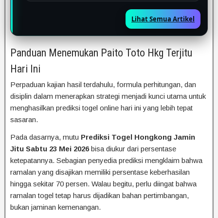
Lihat Semua Artikel
Panduan Menemukan Paito Toto Hkg Terjitu
Hari Ini
Perpaduan kajian hasil terdahulu, formula perhitungan, dan
disiplin dalam menerapkan strategi menjadi kunci utama untuk
menghasilkan prediksi togel online hari ini yang lebih tepat
sasaran.
Pada dasarnya, mutu
Prediksi Togel Hongkong Jamin
Jitu Sabtu 23 Mei 2026
bisa diukur dari persentase
ketepatannya. Sebagian penyedia prediksi mengklaim bahwa
ramalan yang disajikan memiliki persentase keberhasilan
hingga sekitar 70 persen. Walau begitu, perlu diingat bahwa
ramalan togel tetap harus dijadikan bahan pertimbangan,
bukan jaminan kemenangan.