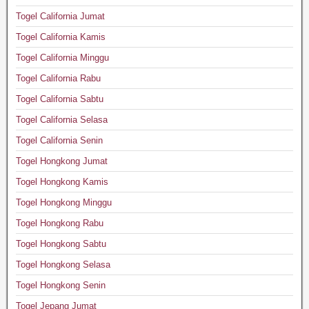
Togel California Jumat
Togel California Kamis
Togel California Minggu
Togel California Rabu
Togel California Sabtu
Togel California Selasa
Togel California Senin
Togel Hongkong Jumat
Togel Hongkong Kamis
Togel Hongkong Minggu
Togel Hongkong Rabu
Togel Hongkong Sabtu
Togel Hongkong Selasa
Togel Hongkong Senin
Togel Jepang Jumat