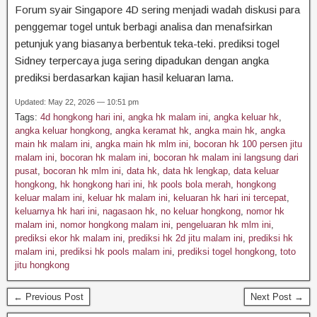
Forum syair Singapore 4D sering menjadi wadah diskusi para
penggemar togel untuk berbagi analisa dan menafsirkan
petunjuk yang biasanya berbentuk teka-teki. prediksi togel
Sidney terpercaya juga sering dipadukan dengan angka
prediksi berdasarkan kajian hasil keluaran lama.
Updated: May 22, 2026 — 10:51 pm
Tags:
4d hongkong hari ini
,
angka hk malam ini
,
angka keluar hk
,
angka keluar hongkong
,
angka keramat hk
,
angka main hk
,
angka
main hk malam ini
,
angka main hk mlm ini
,
bocoran hk 100 persen jitu
malam ini
,
bocoran hk malam ini
,
bocoran hk malam ini langsung dari
pusat
,
bocoran hk mlm ini
,
data hk
,
data hk lengkap
,
data keluar
hongkong
,
hk hongkong hari ini
,
hk pools bola merah
,
hongkong
keluar malam ini
,
keluar hk malam ini
,
keluaran hk hari ini tercepat
,
keluarnya hk hari ini
,
nagasaon hk
,
no keluar hongkong
,
nomor hk
malam ini
,
nomor hongkong malam ini
,
pengeluaran hk mlm ini
,
prediksi ekor hk malam ini
,
prediksi hk 2d jitu malam ini
,
prediksi hk
malam ini
,
prediksi hk pools malam ini
,
prediksi togel hongkong
,
toto
jitu hongkong
← Previous Post
Next Post →