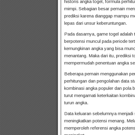
historis angka togel, formula perhit
mimpi. Sebagian besar pemain menja
prediksi karena dianggap mampu mem
lepas dari unsur keberuntungan.
Pada dasarnya, game togel adalah
berpotensi muncul pada periode ter
kemungkinan angka yang bisa muncu
menantang. Maka dari itu, prediksi t
mempermudah penentuan angka seca
Beberapa pemain menggunakan pende
perhitungan dan pengolahan data sta
kombinasi angka populer dan pola be
turut mengamati keterkaitan kombinas
turun angka.
Data keluaran sebelumnya menjadi s
meningkatkan potensi menang. Melalu
memperoleh referensi angka potens