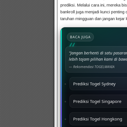
prediksi. Melalui cara ini, mereka 
bankroll juga menjadi kunci penting 
taruhan mingguan dan jangan kejar 
BACA JUGA
“Jangan berhenti di satu pasaran
lebih tajam pilihan kami di bawa
— Rekomendasi TOGELMANIA
Prediksi Togel Sydney
Prediksi Togel Singapore
Prediksi Togel Hongkong