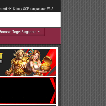
eperti HK, Sidney, SGP dan pasaran WLA.
Bocoran Togel Singapore