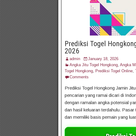
Prediksi Togel Hongkon
2026
admin
January 18, 2026
Angka Jitu Togel Hongkong
,
Angka M
Togel Hongkong
,
Prediksi Togel Online
,
Comments
Prediksi Togel Hongkong Jamin Jitu
pencarian yang ramai dicari di Indon
dengan ramalan angka potensial yan
dan hasil keluaran terdahulu. Pasar
dan memiliki basis pemain yang luas 