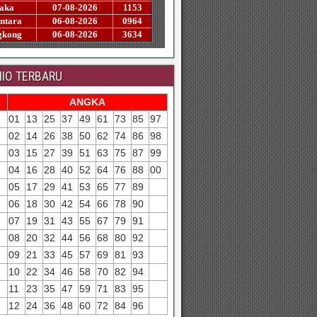
HIO TERBARU
ANGKA
01
13
25
37
49
61
73
85
97
02
14
26
38
50
62
74
86
98
03
15
27
39
51
63
75
87
99
04
16
28
40
52
64
76
88
00
05
17
29
41
53
65
77
89
06
18
30
42
54
66
78
90
07
19
31
43
55
67
79
91
08
20
32
44
56
68
80
92
09
21
33
45
57
69
81
93
10
22
34
46
58
70
82
94
11
23
35
47
59
71
83
95
12
24
36
48
60
72
84
96