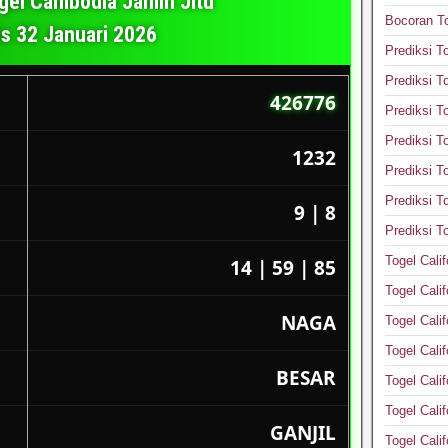
ogel Cambodia Jamin Jitu
Bocoran T
s 32 Januari 2026
Prediksi To
Prediksi T
426776
Prediksi T
Prediksi T
1232
Prediksi T
Prediksi T
9 | 8
Prediksi T
Togel Cali
14 | 59 | 85
Togel Cali
NAGA
Togel Cali
Togel Cali
BESAR
Togel Calif
Togel Cali
GANJIL
Togel Calif