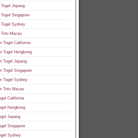
 Togel Jepang
 Togel Singapore
 Togel Sydney
u Toto Macau
 Togel California
n Togel Hongkong
n Togel Jepang
n Togel Singapore
n Togel Sydney
n Toto Macau
gel California
ogel Hongkong
ogel Jepang
gel Singapore
ogel Sydney