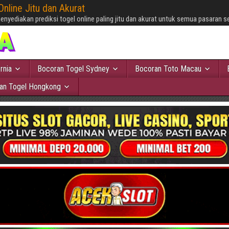
nline Jitu dan Akurat
yediakan prediksi togel online paling jitu dan akurat untuk semua pasaran s
rnia
Bocoran Togel Sydney
Bocoran Toto Macau
an Togel Hongkong