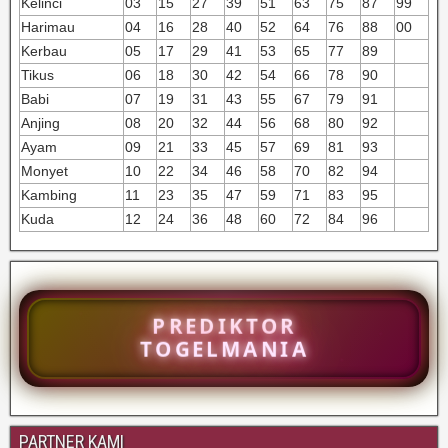
Kelinci
03
15
27
39
51
63
75
87
99
Harimau
04
16
28
40
52
64
76
88
00
Kerbau
05
17
29
41
53
65
77
89
Tikus
06
18
30
42
54
66
78
90
Babi
07
19
31
43
55
67
79
91
Anjing
08
20
32
44
56
68
80
92
Ayam
09
21
33
45
57
69
81
93
Monyet
10
22
34
46
58
70
82
94
Kambing
11
23
35
47
59
71
83
95
Kuda
12
24
36
48
60
72
84
96
PREDIKTOR
TOGELMANIA
PARTNER KAMI