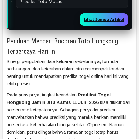
Prediksi Toto Macau
Lihat Semua Artikel
Panduan Mencari Bocoran Toto Hongkong
Terpercaya Hari Ini
Sinergi pengolahan data keluaran sebelumnya, formula
perhitungan, dan ketertiban dalam strategi menjadi fondasi
penting untuk mendapatkan prediksi togel online hari ini yang
lebih presisi.
Pada prinsipnya, tingkat keandalan
Prediksi Togel
Hongkong Jamin Jitu Kamis 11 Juni 2026
bisa diukur dari
persentase ketepatannya. Sebagian penyedia prediksi
menyebutkan bahwa prediksi yang mereka berikan memiliki
persentase keberhasilan hingga sekitar 70 persen. Namun
demikian, perlu diingat bahwa ramalan togel tetap harus