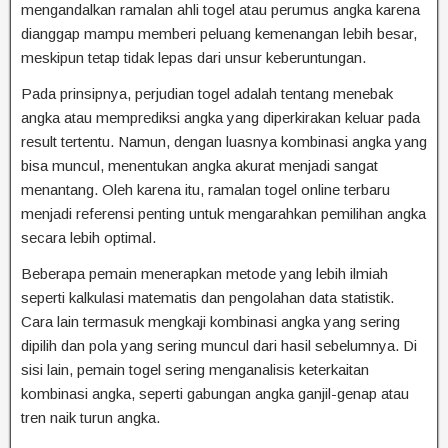
mengandalkan ramalan ahli togel atau perumus angka karena
dianggap mampu memberi peluang kemenangan lebih besar,
meskipun tetap tidak lepas dari unsur keberuntungan.
Pada prinsipnya, perjudian togel adalah tentang menebak
angka atau memprediksi angka yang diperkirakan keluar pada
result tertentu. Namun, dengan luasnya kombinasi angka yang
bisa muncul, menentukan angka akurat menjadi sangat
menantang. Oleh karena itu, ramalan togel online terbaru
menjadi referensi penting untuk mengarahkan pemilihan angka
secara lebih optimal.
Beberapa pemain menerapkan metode yang lebih ilmiah
seperti kalkulasi matematis dan pengolahan data statistik.
Cara lain termasuk mengkaji kombinasi angka yang sering
dipilih dan pola yang sering muncul dari hasil sebelumnya. Di
sisi lain, pemain togel sering menganalisis keterkaitan
kombinasi angka, seperti gabungan angka ganjil-genap atau
tren naik turun angka.