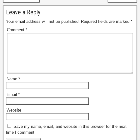
Leave a Reply
Your email address will not be published.
Required fields are marked
*
Comment
*
Name
*
Email
*
Website
Save my name, email, and website in this browser for the next
time I comment.