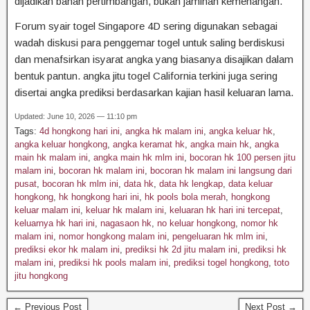
dijadikan bahan pertimbangan, bukan jaminan kemenangan.
Forum syair togel Singapore 4D sering digunakan sebagai
wadah diskusi para penggemar togel untuk saling berdiskusi
dan menafsirkan isyarat angka yang biasanya disajikan dalam
bentuk pantun. angka jitu togel California terkini juga sering
disertai angka prediksi berdasarkan kajian hasil keluaran lama.
Updated: June 10, 2026 — 11:10 pm
Tags:
4d hongkong hari ini
,
angka hk malam ini
,
angka keluar hk
,
angka keluar hongkong
,
angka keramat hk
,
angka main hk
,
angka
main hk malam ini
,
angka main hk mlm ini
,
bocoran hk 100 persen jitu
malam ini
,
bocoran hk malam ini
,
bocoran hk malam ini langsung dari
pusat
,
bocoran hk mlm ini
,
data hk
,
data hk lengkap
,
data keluar
hongkong
,
hk hongkong hari ini
,
hk pools bola merah
,
hongkong
keluar malam ini
,
keluar hk malam ini
,
keluaran hk hari ini tercepat
,
keluarnya hk hari ini
,
nagasaon hk
,
no keluar hongkong
,
nomor hk
malam ini
,
nomor hongkong malam ini
,
pengeluaran hk mlm ini
,
prediksi ekor hk malam ini
,
prediksi hk 2d jitu malam ini
,
prediksi hk
malam ini
,
prediksi hk pools malam ini
,
prediksi togel hongkong
,
toto
jitu hongkong
← Previous Post
Next Post →