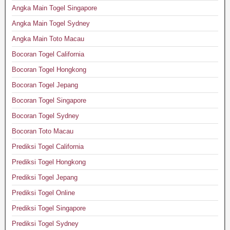
Angka Main Togel Singapore
Angka Main Togel Sydney
Angka Main Toto Macau
Bocoran Togel California
Bocoran Togel Hongkong
Bocoran Togel Jepang
Bocoran Togel Singapore
Bocoran Togel Sydney
Bocoran Toto Macau
Prediksi Togel California
Prediksi Togel Hongkong
Prediksi Togel Jepang
Prediksi Togel Online
Prediksi Togel Singapore
Prediksi Togel Sydney