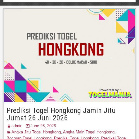
Prediksi Togel Hongkong Jamin Jitu
Jumat 26 Juni 2026
admin
June 26, 2026
Angka Jitu Togel Hongkong
,
Angka Main Togel Hongkong
,
Bocoran Togel Hongkong
,
Prediksi Togel Hongkong
,
Prediksi Togel