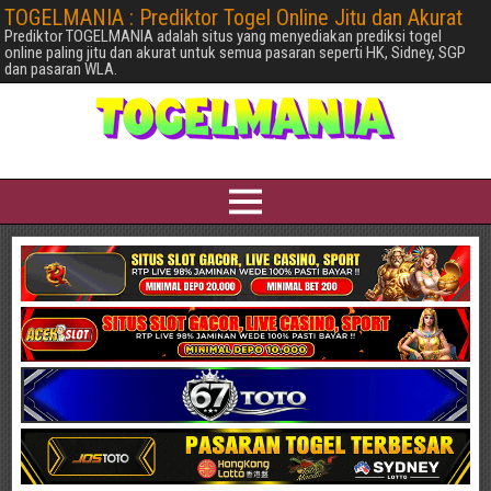
TOGELMANIA : Prediktor Togel Online Jitu dan Akurat
Prediktor TOGELMANIA adalah situs yang menyediakan prediksi togel
online paling jitu dan akurat untuk semua pasaran seperti HK, Sidney, SGP
dan pasaran WLA.