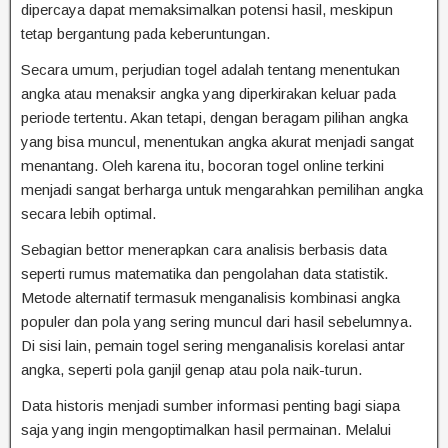
dipercaya dapat memaksimalkan potensi hasil, meskipun
tetap bergantung pada keberuntungan.
Secara umum, perjudian togel adalah tentang menentukan
angka atau menaksir angka yang diperkirakan keluar pada
periode tertentu. Akan tetapi, dengan beragam pilihan angka
yang bisa muncul, menentukan angka akurat menjadi sangat
menantang. Oleh karena itu, bocoran togel online terkini
menjadi sangat berharga untuk mengarahkan pemilihan angka
secara lebih optimal.
Sebagian bettor menerapkan cara analisis berbasis data
seperti rumus matematika dan pengolahan data statistik.
Metode alternatif termasuk menganalisis kombinasi angka
populer dan pola yang sering muncul dari hasil sebelumnya.
Di sisi lain, pemain togel sering menganalisis korelasi antar
angka, seperti pola ganjil genap atau pola naik-turun.
Data historis menjadi sumber informasi penting bagi siapa
saja yang ingin mengoptimalkan hasil permainan. Melalui