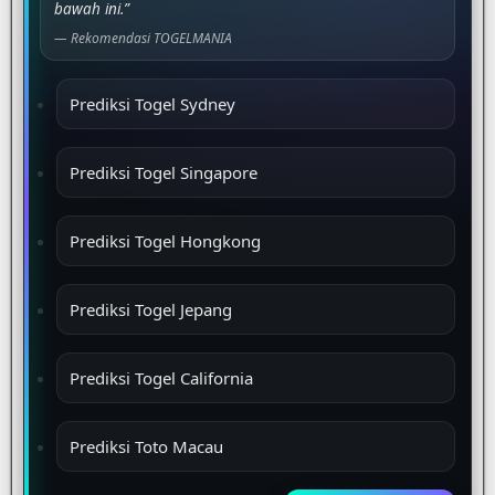
bawah ini.”
— Rekomendasi TOGELMANIA
Prediksi Togel Sydney
Prediksi Togel Singapore
Prediksi Togel Hongkong
Prediksi Togel Jepang
Prediksi Togel California
Prediksi Toto Macau