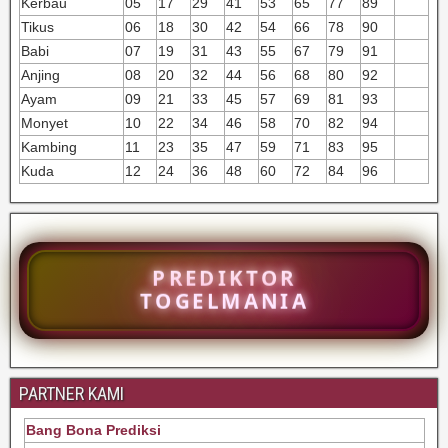
Kerbau
05
17
29
41
53
65
77
89
Tikus
06
18
30
42
54
66
78
90
Babi
07
19
31
43
55
67
79
91
Anjing
08
20
32
44
56
68
80
92
Ayam
09
21
33
45
57
69
81
93
Monyet
10
22
34
46
58
70
82
94
Kambing
11
23
35
47
59
71
83
95
Kuda
12
24
36
48
60
72
84
96
PREDIKTOR
TOGELMANIA
PARTNER KAMI
Bang Bona Prediksi