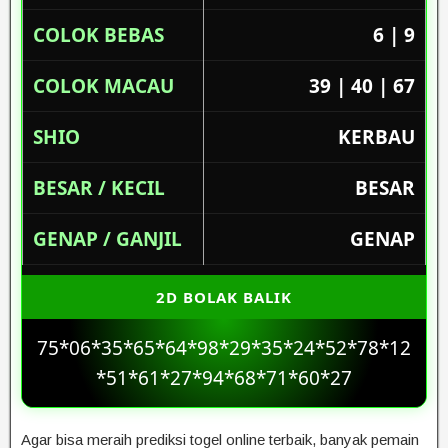
COLOK BEBAS
6 | 9
COLOK MACAU
39 | 40 | 67
SHIO
KERBAU
BESAR / KECIL
BESAR
GENAP / GANJIL
GENAP
2D BOLAK BALIK
75*06*35*65*64*98*29*35*24*52*78*12
*51*61*27*94*68*71*60*27
Agar bisa meraih prediksi togel online terbaik, banyak pemain