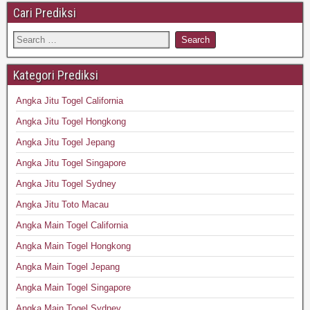
Cari Prediksi
Kategori Prediksi
Angka Jitu Togel California
Angka Jitu Togel Hongkong
Angka Jitu Togel Jepang
Angka Jitu Togel Singapore
Angka Jitu Togel Sydney
Angka Jitu Toto Macau
Angka Main Togel California
Angka Main Togel Hongkong
Angka Main Togel Jepang
Angka Main Togel Singapore
Angka Main Togel Sydney