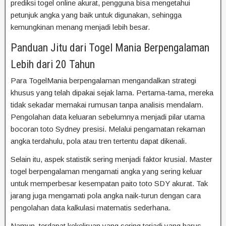
prediksi togel online akurat, pengguna bisa mengetahui
petunjuk angka yang baik untuk digunakan, sehingga
kemungkinan menang menjadi lebih besar.
Panduan Jitu dari Togel Mania Berpengalaman
Lebih dari 20 Tahun
Para TogelMania berpengalaman mengandalkan strategi
khusus yang telah dipakai sejak lama. Pertama-tama, mereka
tidak sekadar memakai rumusan tanpa analisis mendalam.
Pengolahan data keluaran sebelumnya menjadi pilar utama
bocoran toto Sydney presisi. Melalui pengamatan rekaman
angka terdahulu, pola atau tren tertentu dapat dikenali.
Selain itu, aspek statistik sering menjadi faktor krusial. Master
togel berpengalaman mengamati angka yang sering keluar
untuk memperbesar kesempatan paito toto SDY akurat. Tak
jarang juga mengamati pola angka naik-turun dengan cara
pengolahan data kalkulasi matematis sederhana.
Namun, terdapat kekeliruan yang sering terjadi yang harus