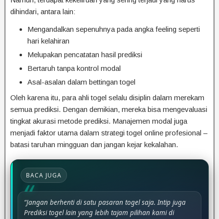
dihindari, antara lain:
Mengandalkan sepenuhnya pada angka feeling seperti
hari kelahiran
Melupakan pencatatan hasil prediksi
Bertaruh tanpa kontrol modal
Asal-asalan dalam bettingan togel
Oleh karena itu, para ahli togel selalu disiplin dalam merekam
semua prediksi. Dengan demikian, mereka bisa mengevaluasi
tingkat akurasi metode prediksi. Manajemen modal juga
menjadi faktor utama dalam strategi togel online profesional –
batasi taruhan mingguan dan jangan kejar kekalahan.
BACA JUGA
“Jangan berhenti di satu pasaran togel saja. Intip juga
Prediksi togel lain yang lebih tajam pilihan kami di