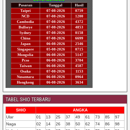
TABEL SHIO TERBARU
SHIO
ANGKA
Ular
01
13
25
37
49
61
73
85
97
Naga
02
14
26
38
50
62
74
86
98