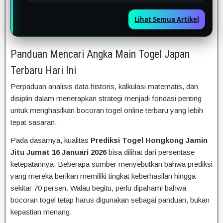
Lihat Semua Artikel
Panduan Mencari Angka Main Togel Japan
Terbaru Hari Ini
Perpaduan analisis data historis, kalkulasi matematis, dan
disiplin dalam menerapkan strategi menjadi fondasi penting
untuk menghasilkan bocoran togel online terbaru yang lebih
tepat sasaran.
Pada dasarnya, kualitas
Prediksi Togel Hongkong Jamin
Jitu Jumat 16 Januari 2026
bisa dilihat dari persentase
ketepatannya. Beberapa sumber menyebutkan bahwa prediksi
yang mereka berikan memiliki tingkat keberhasilan hingga
sekitar 70 persen. Walau begitu, perlu dipahami bahwa
bocoran togel tetap harus digunakan sebagai panduan, bukan
kepastian menang.