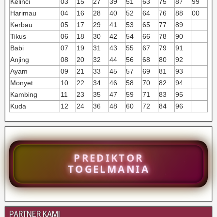
Kelinci
03
15
27
39
51
63
75
87
99
Harimau
04
16
28
40
52
64
76
88
00
Kerbau
05
17
29
41
53
65
77
89
Tikus
06
18
30
42
54
66
78
90
Babi
07
19
31
43
55
67
79
91
Anjing
08
20
32
44
56
68
80
92
Ayam
09
21
33
45
57
69
81
93
Monyet
10
22
34
46
58
70
82
94
Kambing
11
23
35
47
59
71
83
95
Kuda
12
24
36
48
60
72
84
96
PREDIKTOR
TOGELMANIA
PARTNER KAMI