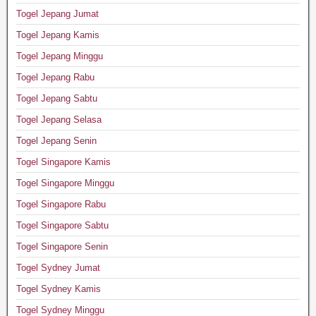
Togel Jepang Jumat
Togel Jepang Kamis
Togel Jepang Minggu
Togel Jepang Rabu
Togel Jepang Sabtu
Togel Jepang Selasa
Togel Jepang Senin
Togel Singapore Kamis
Togel Singapore Minggu
Togel Singapore Rabu
Togel Singapore Sabtu
Togel Singapore Senin
Togel Sydney Jumat
Togel Sydney Kamis
Togel Sydney Minggu