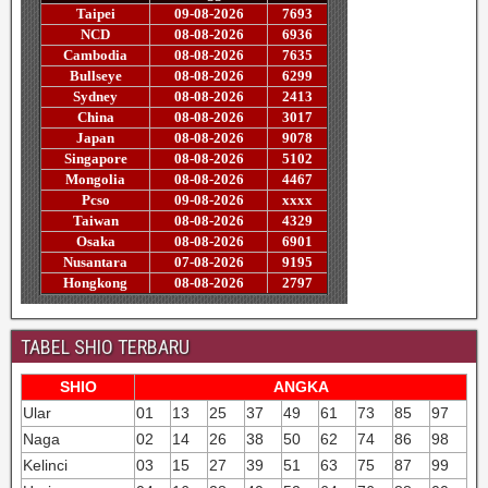
TABEL SHIO TERBARU
SHIO
ANGKA
Ular
01
13
25
37
49
61
73
85
97
Naga
02
14
26
38
50
62
74
86
98
Kelinci
03
15
27
39
51
63
75
87
99