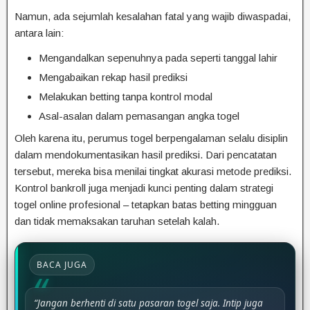
Namun, ada sejumlah kesalahan fatal yang wajib diwaspadai,
antara lain:
Mengandalkan sepenuhnya pada seperti tanggal lahir
Mengabaikan rekap hasil prediksi
Melakukan betting tanpa kontrol modal
Asal-asalan dalam pemasangan angka togel
Oleh karena itu, perumus togel berpengalaman selalu disiplin
dalam mendokumentasikan hasil prediksi. Dari pencatatan
tersebut, mereka bisa menilai tingkat akurasi metode prediksi.
Kontrol bankroll juga menjadi kunci penting dalam strategi
togel online profesional – tetapkan batas betting mingguan
dan tidak memaksakan taruhan setelah kalah.
BACA JUGA
“Jangan berhenti di satu pasaran togel saja. Intip juga