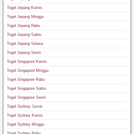
Togel Jepang Kamis
Togel Jepang Minggu
Togel Jepang Rabu
Togel Jepang Sabtu
Togel Jepang Selasa
Togel Jepang Senin
Togel Singapore Kamis
Togel Singapore Minggu
Togel Singapore Rabu
Togel Singapore Sabtu
Togel Singapore Senin
Togel Sydney Jumat
Togel Sydney Kamis
Togel Sydney Minggu
Togel Sydney Rabu