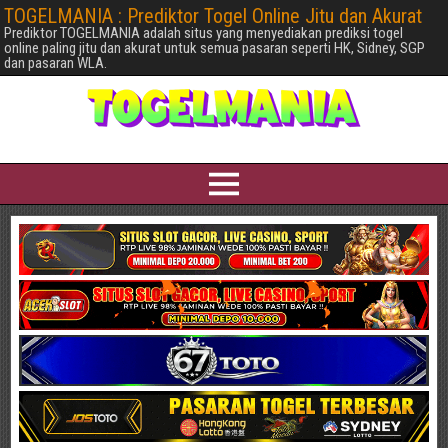
TOGELMANIA : Prediktor Togel Online Jitu dan Akurat
Prediktor TOGELMANIA adalah situs yang menyediakan prediksi togel
online paling jitu dan akurat untuk semua pasaran seperti HK, Sidney, SGP
dan pasaran WLA.