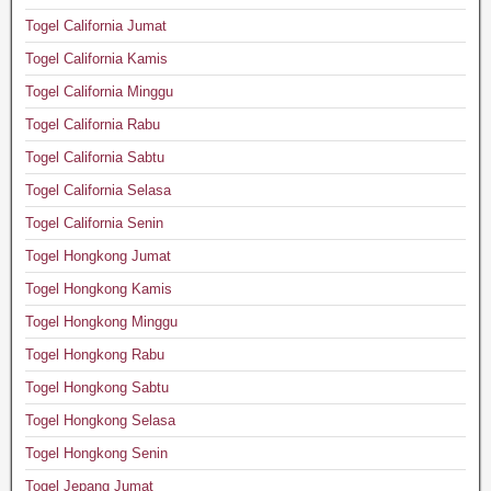
Togel California Jumat
Togel California Kamis
Togel California Minggu
Togel California Rabu
Togel California Sabtu
Togel California Selasa
Togel California Senin
Togel Hongkong Jumat
Togel Hongkong Kamis
Togel Hongkong Minggu
Togel Hongkong Rabu
Togel Hongkong Sabtu
Togel Hongkong Selasa
Togel Hongkong Senin
Togel Jepang Jumat