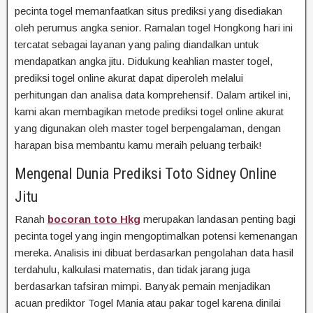
pecinta togel memanfaatkan situs prediksi yang disediakan
oleh perumus angka senior. Ramalan togel Hongkong hari ini
tercatat sebagai layanan yang paling diandalkan untuk
mendapatkan angka jitu. Didukung keahlian master togel,
prediksi togel online akurat dapat diperoleh melalui
perhitungan dan analisa data komprehensif. Dalam artikel ini,
kami akan membagikan metode prediksi togel online akurat
yang digunakan oleh master togel berpengalaman, dengan
harapan bisa membantu kamu meraih peluang terbaik!
Mengenal Dunia Prediksi Toto Sidney Online
Jitu
Ranah
bocoran toto Hkg
merupakan landasan penting bagi
pecinta togel yang ingin mengoptimalkan potensi kemenangan
mereka. Analisis ini dibuat berdasarkan pengolahan data hasil
terdahulu, kalkulasi matematis, dan tidak jarang juga
berdasarkan tafsiran mimpi. Banyak pemain menjadikan
acuan prediktor Togel Mania atau pakar togel karena dinilai