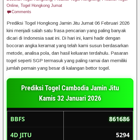
Online
,
Togel Hongkong Jumat
Comments
Prediksi Togel Hongkong Jamin Jitu Jumat 06 Februari 2026
kini menjadi salah satu frasa pencarian yang paling banyak
dicari di Indonesia saat ini. Di hari ini, kami hadir dengan
bocoran angka keramat yang telah kami susun berdasarkan
metode, analisa pola, dan hasil keluaran terdahulu. Pasaran
togel seperti SGP termasuk yang paling ramai dan memiliki
jumlah pemain yang besar di kalangan bettor togel.
Prediksi Togel Cambodia Jamin Jitu
Kamis 32 Januari 2026
BBFS
861686
4D JITU
5294