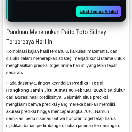
Lihat Semua Artikel
Panduan Menemukan Paito Toto Sidney
Terpercaya Hari Ini
Kombinasi kajian hasil terdahulu, kalkulasi matematis, dan
disiplin dalam menerapkan strategi menjadi kunci utama untuk
menghasilkan prediksi togel online hari ini yang lebih tepat
sasaran.
Pada dasarnya, tingkat keandalan
Prediksi Togel
Hongkong Jamin Jitu Jumat 06 Februari 2026
bisa diukur
dari akurasi hasil prediksinya. Sejumlah situs prediksi
mengklaim bahwa prediksi yang mereka berikan memiliki
akurasi prediksi hingga mencapai angka 70%. Namun
demikian, perlu disadari bahwa bocoran togel tetap harus
dijadikan bahan pertimbangan, bukan jaminan kemenangan.