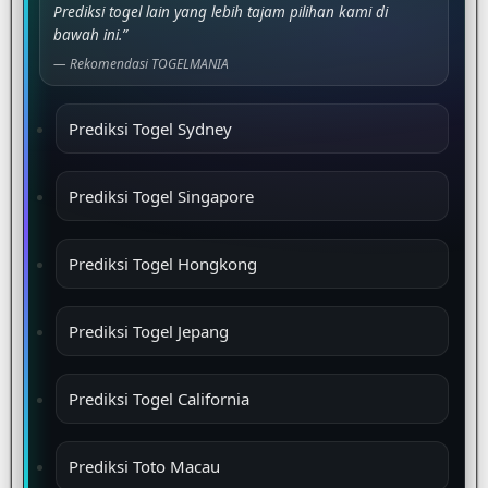
Prediksi togel lain yang lebih tajam pilihan kami di
bawah ini.”
— Rekomendasi TOGELMANIA
Prediksi Togel Sydney
Prediksi Togel Singapore
Prediksi Togel Hongkong
Prediksi Togel Jepang
Prediksi Togel California
Prediksi Toto Macau