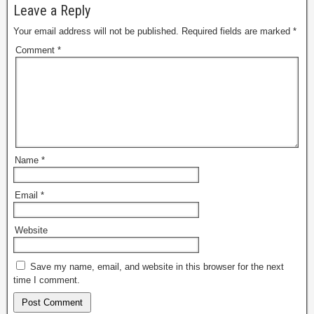
Leave a Reply
Your email address will not be published.
Required fields are marked
*
Comment
*
Name
*
Email
*
Website
Save my name, email, and website in this browser for the next
time I comment.