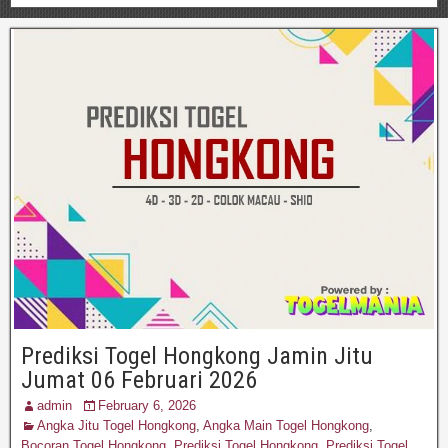
Prediksi Togel Hongkong Jamin Jitu
Jumat 06 Februari 2026
admin
February 6, 2026
Angka Jitu Togel Hongkong
,
Angka Main Togel Hongkong
,
Bocoran Togel Hongkong
,
Prediksi Togel Hongkong
,
Prediksi Togel