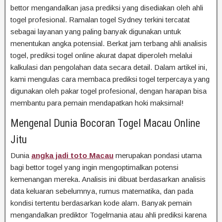
bettor mengandalkan jasa prediksi yang disediakan oleh ahli
togel profesional. Ramalan togel Sydney terkini tercatat
sebagai layanan yang paling banyak digunakan untuk
menentukan angka potensial. Berkat jam terbang ahli analisis
togel, prediksi togel online akurat dapat diperoleh melalui
kalkulasi dan pengolahan data secara detail. Dalam artikel ini,
kami mengulas cara membaca prediksi togel terpercaya yang
digunakan oleh pakar togel profesional, dengan harapan bisa
membantu para pemain mendapatkan hoki maksimal!
Mengenal Dunia Bocoran Togel Macau Online
Jitu
Dunia
angka jadi toto Macau
merupakan pondasi utama
bagi bettor togel yang ingin mengoptimalkan potensi
kemenangan mereka. Analisis ini dibuat berdasarkan analisis
data keluaran sebelumnya, rumus matematika, dan pada
kondisi tertentu berdasarkan kode alam. Banyak pemain
mengandalkan prediktor Togelmania atau ahli prediksi karena