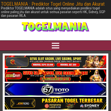
TOGELMANIA : Prediktor Togel Online Jitu dan Akurat
Prediktor TOGELMANIA adalah situs yang menyediakan prediksi togel
online paling jitu dan akurat untuk semua pasaran seperti HK, Sidney, SGP
dan pasaran WLA.