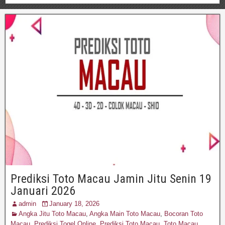
Prediksi Toto Macau Jamin Jitu Senin 19
Januari 2026
admin
January 18, 2026
Angka Jitu Toto Macau
,
Angka Main Toto Macau
,
Bocoran Toto
Macau
,
Prediksi Togel Online
,
Prediksi Toto Macau
,
Toto Macau