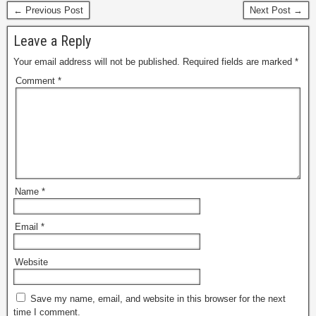
← Previous Post
Next Post →
Leave a Reply
Your email address will not be published.
Required fields are marked
*
Comment
*
Name
*
Email
*
Website
Save my name, email, and website in this browser for the next
time I comment.