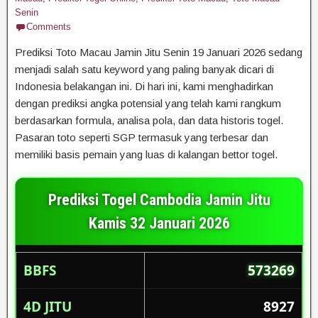
Senin
Comments
Prediksi Toto Macau Jamin Jitu Senin 19 Januari 2026 sedang
menjadi salah satu keyword yang paling banyak dicari di
Indonesia belakangan ini. Di hari ini, kami menghadirkan
dengan prediksi angka potensial yang telah kami rangkum
berdasarkan formula, analisa pola, dan data historis togel.
Pasaran toto seperti SGP termasuk yang terbesar dan
memiliki basis pemain yang luas di kalangan bettor togel.
Prediksi Togel Cambodia Jamin Jitu
Kamis 32 Januari 2026
BBFS
573269
4D JITU
8927