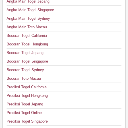
Angka Main Togel Jepang
Angka Main Togel Singapore
Angka Main Togel Sydney
Angka Main Toto Macau
Bocoran Togel California
Bocoran Togel Hongkong
Bocoran Togel Jepang
Bocoran Togel Singapore
Bocoran Togel Sydney
Bocoran Toto Macau
Prediksi Togel California
Prediksi Togel Hongkong
Prediksi Togel Jepang
Prediksi Togel Online
Prediksi Togel Singapore