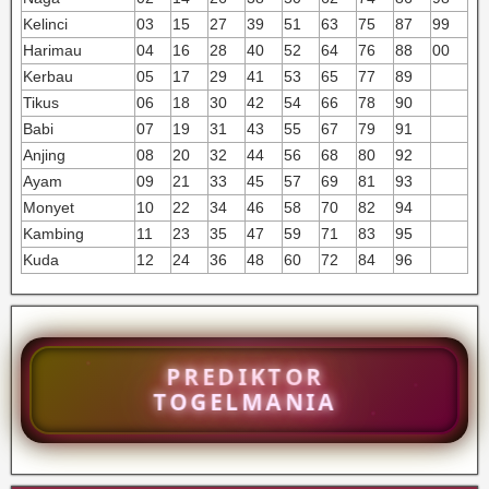
Kelinci
03
15
27
39
51
63
75
87
99
Harimau
04
16
28
40
52
64
76
88
00
Kerbau
05
17
29
41
53
65
77
89
Tikus
06
18
30
42
54
66
78
90
Babi
07
19
31
43
55
67
79
91
Anjing
08
20
32
44
56
68
80
92
Ayam
09
21
33
45
57
69
81
93
Monyet
10
22
34
46
58
70
82
94
Kambing
11
23
35
47
59
71
83
95
Kuda
12
24
36
48
60
72
84
96
PREDIKTOR
TOGELMANIA