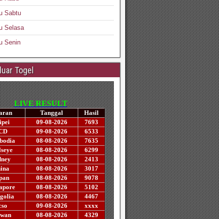
u Sabtu
u Selasa
u Senin
luar Togel