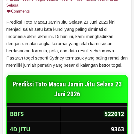
Selasa
Comments
Prediksi Toto Macau Jamin Jitu Selasa 23 Juni 2026 kini
menjadi salah satu kata kunci yang paling diminati di
Indonesia akhir-akhir ini. Di hari ini, kami menghadirkan
dengan ramalan angka keramat yang telah kami susun
berdasarkan formula, pola, dan data result sebelumnya.
Pasaran togel seperti Sydney termasuk yang paling ramai dan
memiliki jumlah pemain yang besar di kalangan bettor togel.
Prediksi Toto Macau Jamin Jitu Selasa 23
Juni 2026
BBFS
522012
4D JITU
9363