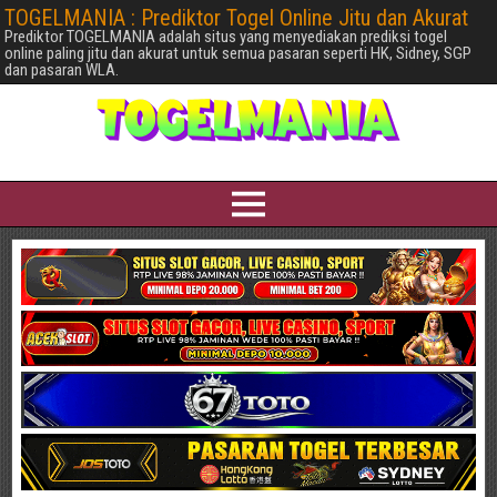
TOGELMANIA : Prediktor Togel Online Jitu dan Akurat
Prediktor TOGELMANIA adalah situs yang menyediakan prediksi togel
online paling jitu dan akurat untuk semua pasaran seperti HK, Sidney, SGP
dan pasaran WLA.