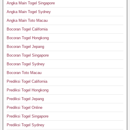
Angka Main Togel Singapore
Angka Main Togel Sydney
Angka Main Toto Macau
Bocoran Togel California
Bocoran Togel Hongkong
Bocoran Togel Jepang
Bocoran Togel Singapore
Bocoran Togel Sydney
Bocoran Toto Macau
Prediksi Togel California
Prediksi Togel Hongkong
Prediksi Togel Jepang
Prediksi Togel Online
Prediksi Togel Singapore
Prediksi Togel Sydney