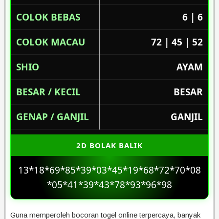
COLOK BEBAS
6 | 6
COLOK MACAU
72 | 45 | 52
SHIO
AYAM
BESAR / KECIL
BESAR
GENAP / GANJIL
GANJIL
2D BOLAK BALIK
13*18*69*85*39*03*45*19*68*72*70*08
*05*41*39*43*78*93*96*98
Guna memperoleh bocoran togel online terpercaya, banyak