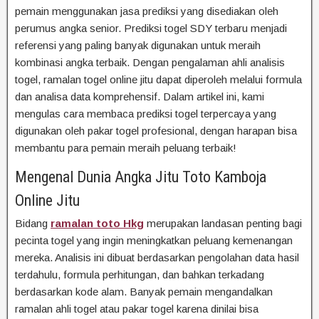
pemain menggunakan jasa prediksi yang disediakan oleh
perumus angka senior. Prediksi togel SDY terbaru menjadi
referensi yang paling banyak digunakan untuk meraih
kombinasi angka terbaik. Dengan pengalaman ahli analisis
togel, ramalan togel online jitu dapat diperoleh melalui formula
dan analisa data komprehensif. Dalam artikel ini, kami
mengulas cara membaca prediksi togel terpercaya yang
digunakan oleh pakar togel profesional, dengan harapan bisa
membantu para pemain meraih peluang terbaik!
Mengenal Dunia Angka Jitu Toto Kamboja
Online Jitu
Bidang
ramalan toto Hkg
merupakan landasan penting bagi
pecinta togel yang ingin meningkatkan peluang kemenangan
mereka. Analisis ini dibuat berdasarkan pengolahan data hasil
terdahulu, formula perhitungan, dan bahkan terkadang
berdasarkan kode alam. Banyak pemain mengandalkan
ramalan ahli togel atau pakar togel karena dinilai bisa