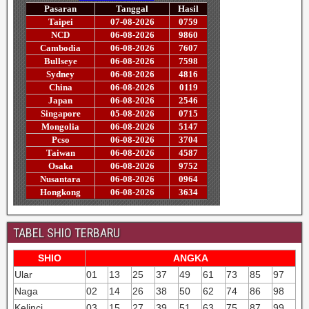
TABEL SHIO TERBARU
SHIO
ANGKA
Ular
01
13
25
37
49
61
73
85
97
Naga
02
14
26
38
50
62
74
86
98
Kelinci
03
15
27
39
51
63
75
87
99