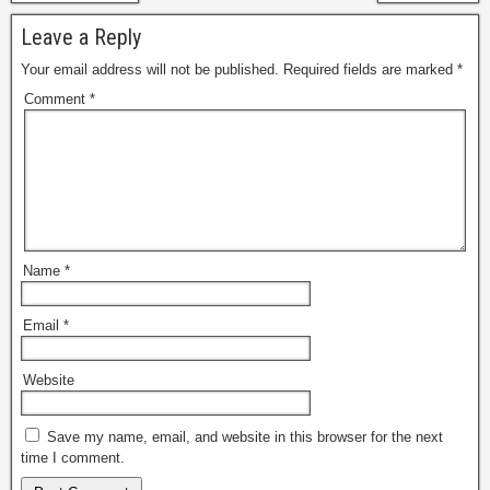
Leave a Reply
Your email address will not be published.
Required fields are marked
*
Comment
*
Name
*
Email
*
Website
Save my name, email, and website in this browser for the next
time I comment.