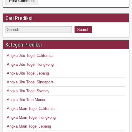
Cari Prediksi
Kategori Prediksi
Angka Jitu Togel California
Angka Jitu Togel Hongkong
Angka Jitu Togel Jepang
Angka Jitu Togel Singapore
Angka Jitu Togel Sydney
Angka Jitu Toto Macau
Angka Main Togel California
Angka Main Togel Hongkong
Angka Main Togel Jepang