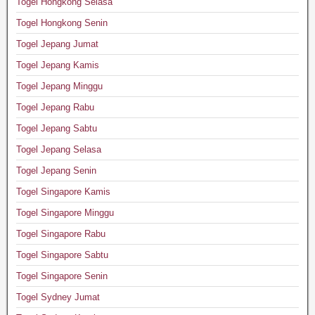
Togel Hongkong Selasa
Togel Hongkong Senin
Togel Jepang Jumat
Togel Jepang Kamis
Togel Jepang Minggu
Togel Jepang Rabu
Togel Jepang Sabtu
Togel Jepang Selasa
Togel Jepang Senin
Togel Singapore Kamis
Togel Singapore Minggu
Togel Singapore Rabu
Togel Singapore Sabtu
Togel Singapore Senin
Togel Sydney Jumat