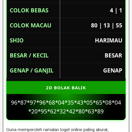
COLOK BEBAS
4 | 1
COLOK MACAU
80 | 13 | 55
SHIO
HARIMAU
BESAR / KECIL
BESAR
GENAP / GANJIL
GENAP
2D BOLAK BALIK
96*87*97*96*68*04*35*43*05*65*08*04
*20*95*62*32*42*80*63*89
Guna memperoleh ramalan togel online paling akurat,