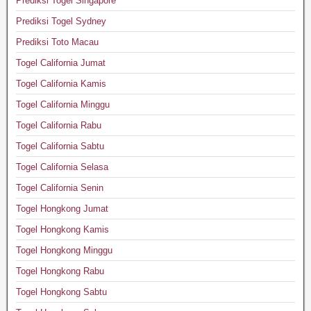
Prediksi Togel Singapore
Prediksi Togel Sydney
Prediksi Toto Macau
Togel California Jumat
Togel California Kamis
Togel California Minggu
Togel California Rabu
Togel California Sabtu
Togel California Selasa
Togel California Senin
Togel Hongkong Jumat
Togel Hongkong Kamis
Togel Hongkong Minggu
Togel Hongkong Rabu
Togel Hongkong Sabtu