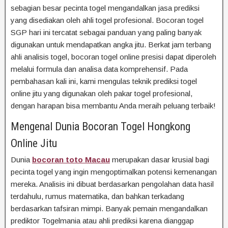
sebagian besar pecinta togel mengandalkan jasa prediksi
yang disediakan oleh ahli togel profesional. Bocoran togel
SGP hari ini tercatat sebagai panduan yang paling banyak
digunakan untuk mendapatkan angka jitu. Berkat jam terbang
ahli analisis togel, bocoran togel online presisi dapat diperoleh
melalui formula dan analisa data komprehensif. Pada
pembahasan kali ini, kami mengulas teknik prediksi togel
online jitu yang digunakan oleh pakar togel profesional,
dengan harapan bisa membantu Anda meraih peluang terbaik!
Mengenal Dunia Bocoran Togel Hongkong
Online Jitu
Dunia
bocoran toto Macau
merupakan dasar krusial bagi
pecinta togel yang ingin mengoptimalkan potensi kemenangan
mereka. Analisis ini dibuat berdasarkan pengolahan data hasil
terdahulu, rumus matematika, dan bahkan terkadang
berdasarkan tafsiran mimpi. Banyak pemain mengandalkan
prediktor Togelmania atau ahli prediksi karena dianggap