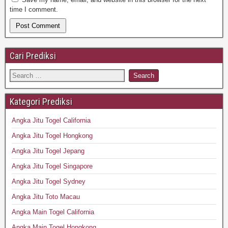
time I comment.
Cari Prediksi
Kategori Prediksi
Angka Jitu Togel California
Angka Jitu Togel Hongkong
Angka Jitu Togel Jepang
Angka Jitu Togel Singapore
Angka Jitu Togel Sydney
Angka Jitu Toto Macau
Angka Main Togel California
Angka Main Togel Hongkong