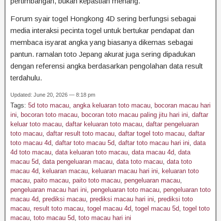
pertimbangan, bukan kepastian menang.
Forum syair togel Hongkong 4D sering berfungsi sebagai
media interaksi pecinta togel untuk bertukar pendapat dan
membaca isyarat angka yang biasanya dikemas sebagai
pantun. ramalan toto Jepang akurat juga sering dipadukan
dengan referensi angka berdasarkan pengolahan data result
terdahulu.
Updated: June 20, 2026 — 8:18 pm
Tags:
5d toto macau
,
angka keluaran toto macau
,
bocoran macau hari
ini
,
bocoran toto macau
,
bocoran toto macau paling jitu hari ini
,
daftar
keluar toto macau
,
daftar keluaran toto macau
,
daftar pengeluaran
toto macau
,
daftar result toto macau
,
daftar togel toto macau
,
daftar
toto macau 4d
,
daftar toto macau 5d
,
daftar toto macau hari ini
,
data
4d toto macau
,
data keluaran toto macau
,
data macau 4d
,
data
macau 5d
,
data pengeluaran macau
,
data toto macau
,
data toto
macau 4d
,
keluaran macau
,
keluaran macau hari ini
,
keluaran toto
macau
,
paito macau
,
paito toto macau
,
pengeluaran macau
,
pengeluaran macau hari ini
,
pengeluaran toto macau
,
pengeluaran toto
macau 4d
,
prediksi macau
,
prediksi macau hari ini
,
prediksi toto
macau
,
result toto macau
,
togel macau 4d
,
togel macau 5d
,
togel toto
macau
,
toto macau 5d
,
toto macau hari ini