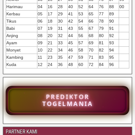
Harimau
04
16
28
40
52
64
76
88
00
Kerbau
05
17
29
41
53
65
77
89
Tikus
06
18
30
42
54
66
78
90
Babi
07
19
31
43
55
67
79
91
Anjing
08
20
32
44
56
68
80
92
Ayam
09
21
33
45
57
69
81
93
Monyet
10
22
34
46
58
70
82
94
Kambing
11
23
35
47
59
71
83
95
Kuda
12
24
36
48
60
72
84
96
PREDIKTOR
TOGELMANIA
PARTNER KAMI