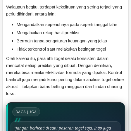
Walaupun begitu, terdapat kekeliruan yang sering terjadi yang
perlu dihindari, antara lain:
Mengandalkan sepenuhnya pada seperti tanggal lahir
Mengabaikan rekap hasil prediksi
Bermain tanpa pengaturan keuangan yang jelas
Tidak terkontrol saat melakukan bettingan togel
Oleh karena itu, para ahli togel selalu konsisten dalam
mencatat setiap prediksi yang dibuat. Dengan demikian,
mereka bisa menilai efektivitas formula yang dipakai. Kontrol
bankroll juga menjadi kunci penting dalam analisis togel online
akurat – tetapkan batas betting mingguan dan hindari chasing
loss.
BACA JUGA
“Jangan berhenti di satu pasaran togel saja. Intip juga