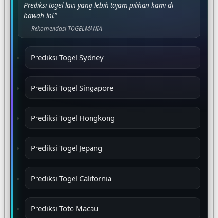
Prediksi togel lain yang lebih tajam pilihan kami di
bawah ini.”
— Rekomendasi TOGELMANIA
Prediksi Togel Sydney
Prediksi Togel Singapore
Prediksi Togel Hongkong
Prediksi Togel Jepang
Prediksi Togel California
Prediksi Toto Macau