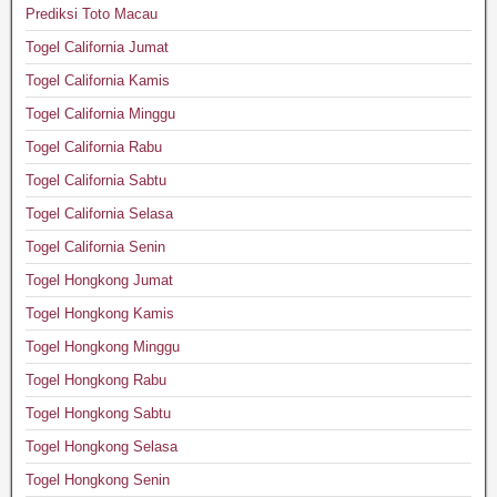
Prediksi Toto Macau
Togel California Jumat
Togel California Kamis
Togel California Minggu
Togel California Rabu
Togel California Sabtu
Togel California Selasa
Togel California Senin
Togel Hongkong Jumat
Togel Hongkong Kamis
Togel Hongkong Minggu
Togel Hongkong Rabu
Togel Hongkong Sabtu
Togel Hongkong Selasa
Togel Hongkong Senin