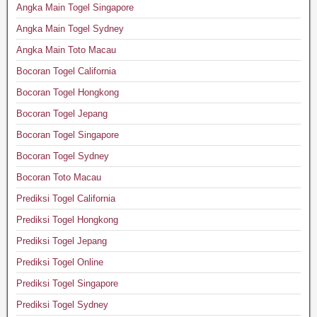
Angka Main Togel Singapore
Angka Main Togel Sydney
Angka Main Toto Macau
Bocoran Togel California
Bocoran Togel Hongkong
Bocoran Togel Jepang
Bocoran Togel Singapore
Bocoran Togel Sydney
Bocoran Toto Macau
Prediksi Togel California
Prediksi Togel Hongkong
Prediksi Togel Jepang
Prediksi Togel Online
Prediksi Togel Singapore
Prediksi Togel Sydney