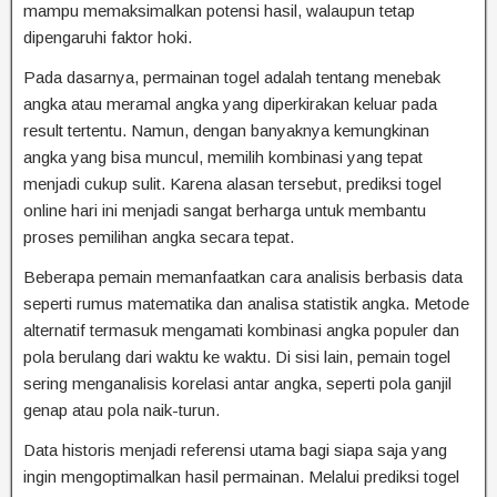
mampu memaksimalkan potensi hasil, walaupun tetap
dipengaruhi faktor hoki.
Pada dasarnya, permainan togel adalah tentang menebak
angka atau meramal angka yang diperkirakan keluar pada
result tertentu. Namun, dengan banyaknya kemungkinan
angka yang bisa muncul, memilih kombinasi yang tepat
menjadi cukup sulit. Karena alasan tersebut, prediksi togel
online hari ini menjadi sangat berharga untuk membantu
proses pemilihan angka secara tepat.
Beberapa pemain memanfaatkan cara analisis berbasis data
seperti rumus matematika dan analisa statistik angka. Metode
alternatif termasuk mengamati kombinasi angka populer dan
pola berulang dari waktu ke waktu. Di sisi lain, pemain togel
sering menganalisis korelasi antar angka, seperti pola ganjil
genap atau pola naik-turun.
Data historis menjadi referensi utama bagi siapa saja yang
ingin mengoptimalkan hasil permainan. Melalui prediksi togel