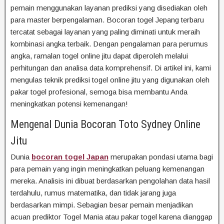
pemain menggunakan layanan prediksi yang disediakan oleh
para master berpengalaman. Bocoran togel Jepang terbaru
tercatat sebagai layanan yang paling diminati untuk meraih
kombinasi angka terbaik. Dengan pengalaman para perumus
angka, ramalan togel online jitu dapat diperoleh melalui
perhitungan dan analisa data komprehensif. Di artikel ini, kami
mengulas teknik prediksi togel online jitu yang digunakan oleh
pakar togel profesional, semoga bisa membantu Anda
meningkatkan potensi kemenangan!
Mengenal Dunia Bocoran Toto Sydney Online
Jitu
Dunia
bocoran togel Japan
merupakan pondasi utama bagi
para pemain yang ingin meningkatkan peluang kemenangan
mereka. Analisis ini dibuat berdasarkan pengolahan data hasil
terdahulu, rumus matematika, dan tidak jarang juga
berdasarkan mimpi. Sebagian besar pemain menjadikan
acuan prediktor Togel Mania atau pakar togel karena dianggap