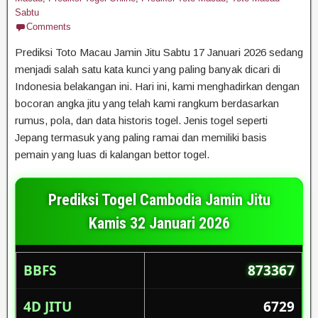
Sabtu
Comments
Prediksi Toto Macau Jamin Jitu Sabtu 17 Januari 2026 sedang
menjadi salah satu kata kunci yang paling banyak dicari di
Indonesia belakangan ini. Hari ini, kami menghadirkan dengan
bocoran angka jitu yang telah kami rangkum berdasarkan
rumus, pola, dan data historis togel. Jenis togel seperti
Jepang termasuk yang paling ramai dan memiliki basis
pemain yang luas di kalangan bettor togel.
Prediksi Togel Cambodia Jamin Jitu
Kamis 32 Januari 2026
BBFS
873367
4D JITU
6729