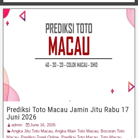
Prediksi Toto Macau Jamin Jitu Rabu 17
Juni 2026
admin
June 16, 2026
Angka Jitu Toto Macau
,
Angka Main Toto Macau
,
Bocoran Toto
Macau
,
Prediksi Togel Online
,
Prediksi Toto Macau
,
Toto Macau