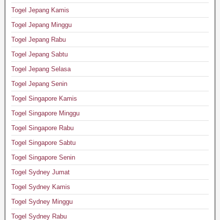
Togel Jepang Kamis
Togel Jepang Minggu
Togel Jepang Rabu
Togel Jepang Sabtu
Togel Jepang Selasa
Togel Jepang Senin
Togel Singapore Kamis
Togel Singapore Minggu
Togel Singapore Rabu
Togel Singapore Sabtu
Togel Singapore Senin
Togel Sydney Jumat
Togel Sydney Kamis
Togel Sydney Minggu
Togel Sydney Rabu