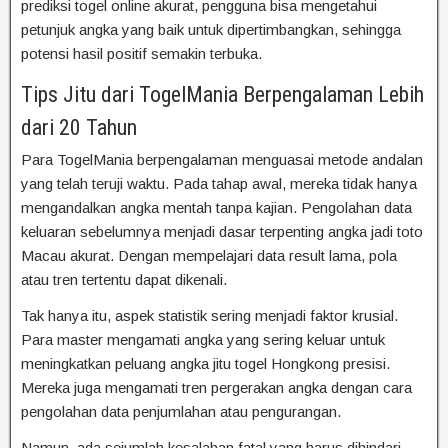
prediksi togel online akurat, pengguna bisa mengetahui
petunjuk angka yang baik untuk dipertimbangkan, sehingga
potensi hasil positif semakin terbuka.
Tips Jitu dari TogelMania Berpengalaman Lebih
dari 20 Tahun
Para TogelMania berpengalaman menguasai metode andalan
yang telah teruji waktu. Pada tahap awal, mereka tidak hanya
mengandalkan angka mentah tanpa kajian. Pengolahan data
keluaran sebelumnya menjadi dasar terpenting angka jadi toto
Macau akurat. Dengan mempelajari data result lama, pola
atau tren tertentu dapat dikenali.
Tak hanya itu, aspek statistik sering menjadi faktor krusial.
Para master mengamati angka yang sering keluar untuk
meningkatkan peluang angka jitu togel Hongkong presisi.
Mereka juga mengamati tren pergerakan angka dengan cara
pengolahan data penjumlahan atau pengurangan.
Namun, ada sejumlah kesalahan fatal yang harus dihindari,