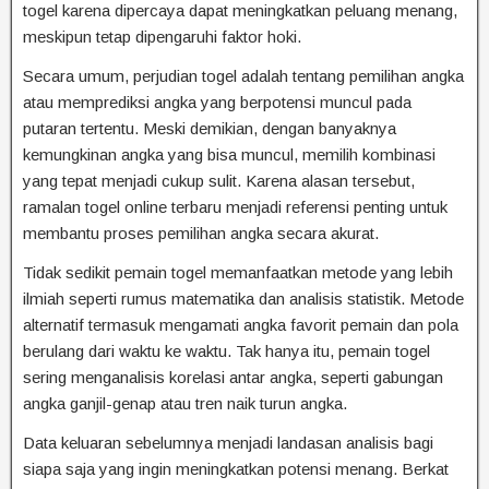
togel karena dipercaya dapat meningkatkan peluang menang,
meskipun tetap dipengaruhi faktor hoki.
Secara umum, perjudian togel adalah tentang pemilihan angka
atau memprediksi angka yang berpotensi muncul pada
putaran tertentu. Meski demikian, dengan banyaknya
kemungkinan angka yang bisa muncul, memilih kombinasi
yang tepat menjadi cukup sulit. Karena alasan tersebut,
ramalan togel online terbaru menjadi referensi penting untuk
membantu proses pemilihan angka secara akurat.
Tidak sedikit pemain togel memanfaatkan metode yang lebih
ilmiah seperti rumus matematika dan analisis statistik. Metode
alternatif termasuk mengamati angka favorit pemain dan pola
berulang dari waktu ke waktu. Tak hanya itu, pemain togel
sering menganalisis korelasi antar angka, seperti gabungan
angka ganjil-genap atau tren naik turun angka.
Data keluaran sebelumnya menjadi landasan analisis bagi
siapa saja yang ingin meningkatkan potensi menang. Berkat