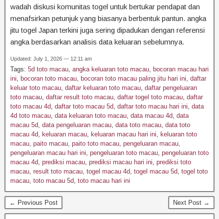
wadah diskusi komunitas togel untuk bertukar pendapat dan
menafsirkan petunjuk yang biasanya berbentuk pantun. angka
jitu togel Japan terkini juga sering dipadukan dengan referensi
angka berdasarkan analisis data keluaran sebelumnya.
Updated: July 1, 2026 — 12:11 am
Tags:
5d toto macau
,
angka keluaran toto macau
,
bocoran macau hari
ini
,
bocoran toto macau
,
bocoran toto macau paling jitu hari ini
,
daftar
keluar toto macau
,
daftar keluaran toto macau
,
daftar pengeluaran
toto macau
,
daftar result toto macau
,
daftar togel toto macau
,
daftar
toto macau 4d
,
daftar toto macau 5d
,
daftar toto macau hari ini
,
data
4d toto macau
,
data keluaran toto macau
,
data macau 4d
,
data
macau 5d
,
data pengeluaran macau
,
data toto macau
,
data toto
macau 4d
,
keluaran macau
,
keluaran macau hari ini
,
keluaran toto
macau
,
paito macau
,
paito toto macau
,
pengeluaran macau
,
pengeluaran macau hari ini
,
pengeluaran toto macau
,
pengeluaran toto
macau 4d
,
prediksi macau
,
prediksi macau hari ini
,
prediksi toto
macau
,
result toto macau
,
togel macau 4d
,
togel macau 5d
,
togel toto
macau
,
toto macau 5d
,
toto macau hari ini
← Previous Post
Next Post →