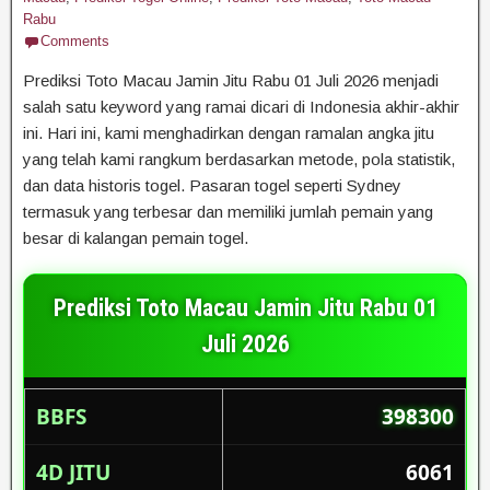
Rabu
Comments
Prediksi Toto Macau Jamin Jitu Rabu 01 Juli 2026 menjadi
salah satu keyword yang ramai dicari di Indonesia akhir-akhir
ini. Hari ini, kami menghadirkan dengan ramalan angka jitu
yang telah kami rangkum berdasarkan metode, pola statistik,
dan data historis togel. Pasaran togel seperti Sydney
termasuk yang terbesar dan memiliki jumlah pemain yang
besar di kalangan pemain togel.
Prediksi Toto Macau Jamin Jitu Rabu 01
Juli 2026
BBFS
398300
4D JITU
6061