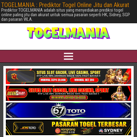
TOGELMANIA : Prediktor Togel Online Jitu dan Akurat
Prediktor TOGELMANIA adalah situs yang menyediakan prediksi togel
online paling jitu dan akurat untuk semua pasaran seperti HK, Sidney, SGP
dan pasaran WLA.