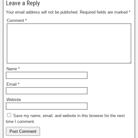
Leave a Reply
Your email address will not be published.
Required fields are marked
*
Comment
*
Name
*
Email
*
Website
Save my name, email, and website in this browser for the next
time I comment.