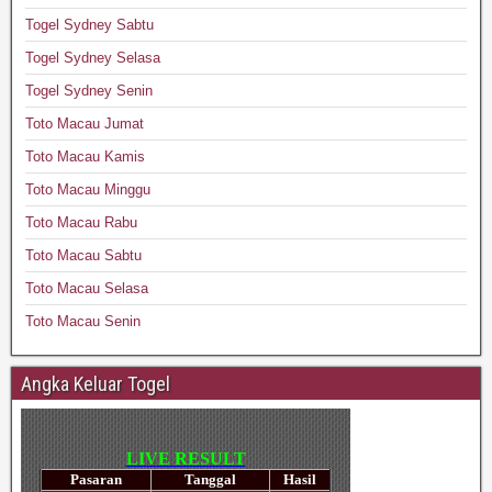
Togel Sydney Sabtu
Togel Sydney Selasa
Togel Sydney Senin
Toto Macau Jumat
Toto Macau Kamis
Toto Macau Minggu
Toto Macau Rabu
Toto Macau Sabtu
Toto Macau Selasa
Toto Macau Senin
Angka Keluar Togel