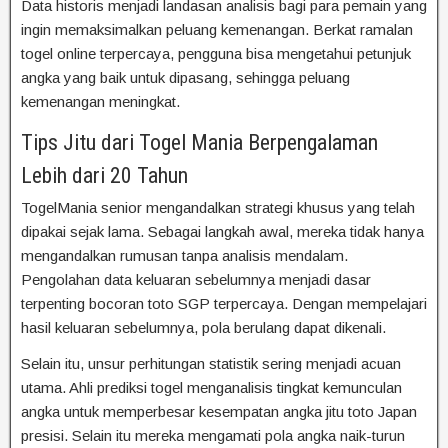
Data historis menjadi landasan analisis bagi para pemain yang
ingin memaksimalkan peluang kemenangan. Berkat ramalan
togel online terpercaya, pengguna bisa mengetahui petunjuk
angka yang baik untuk dipasang, sehingga peluang
kemenangan meningkat.
Tips Jitu dari Togel Mania Berpengalaman
Lebih dari 20 Tahun
TogelMania senior mengandalkan strategi khusus yang telah
dipakai sejak lama. Sebagai langkah awal, mereka tidak hanya
mengandalkan rumusan tanpa analisis mendalam.
Pengolahan data keluaran sebelumnya menjadi dasar
terpenting bocoran toto SGP terpercaya. Dengan mempelajari
hasil keluaran sebelumnya, pola berulang dapat dikenali.
Selain itu, unsur perhitungan statistik sering menjadi acuan
utama. Ahli prediksi togel menganalisis tingkat kemunculan
angka untuk memperbesar kesempatan angka jitu toto Japan
presisi. Selain itu mereka mengamati pola angka naik-turun