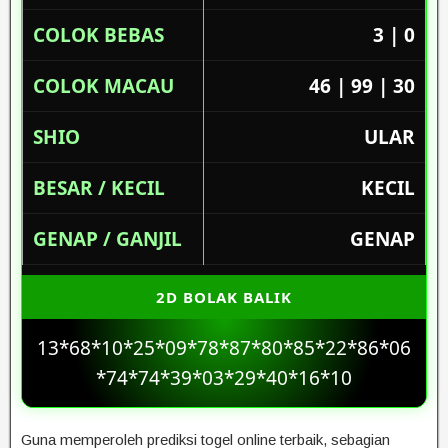
COLOK BEBAS
3 | 0
COLOK MACAU
46 | 99 | 30
SHIO
ULAR
BESAR / KECIL
KECIL
GENAP / GANJIL
GENAP
2D BOLAK BALIK
13*68*10*25*09*78*87*80*85*22*86*06
*74*74*39*03*29*40*16*10
Guna memperoleh prediksi togel online terbaik, sebagian