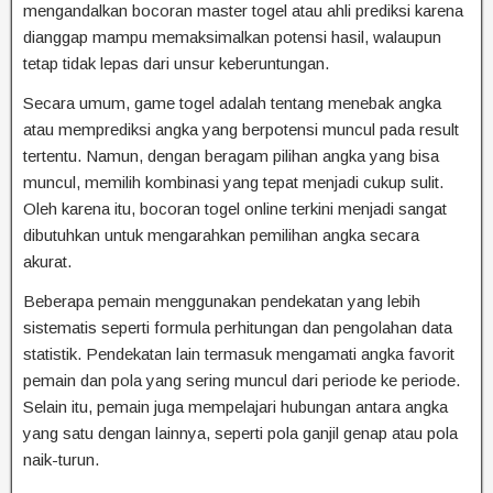
mengandalkan bocoran master togel atau ahli prediksi karena
dianggap mampu memaksimalkan potensi hasil, walaupun
tetap tidak lepas dari unsur keberuntungan.
Secara umum, game togel adalah tentang menebak angka
atau memprediksi angka yang berpotensi muncul pada result
tertentu. Namun, dengan beragam pilihan angka yang bisa
muncul, memilih kombinasi yang tepat menjadi cukup sulit.
Oleh karena itu, bocoran togel online terkini menjadi sangat
dibutuhkan untuk mengarahkan pemilihan angka secara
akurat.
Beberapa pemain menggunakan pendekatan yang lebih
sistematis seperti formula perhitungan dan pengolahan data
statistik. Pendekatan lain termasuk mengamati angka favorit
pemain dan pola yang sering muncul dari periode ke periode.
Selain itu, pemain juga mempelajari hubungan antara angka
yang satu dengan lainnya, seperti pola ganjil genap atau pola
naik-turun.