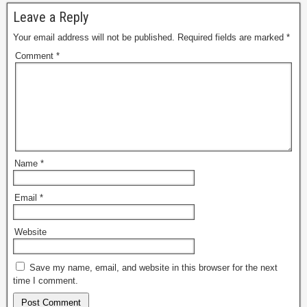
Leave a Reply
Your email address will not be published.
Required fields are marked
*
Comment
*
Name
*
Email
*
Website
Save my name, email, and website in this browser for the next
time I comment.