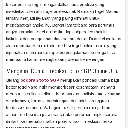
besar pecinta togel mengandalkan jasa prediksi yang
disediakan oleh ahli togel profesional. Ramalan togel Macau
terbaru menjadi layanan yang paling diminati untuk
mendapatkan angka jitu. Berkat jam terbang para perumus
angka, ramalan togel online jitu dapat diperoleh melalui
kalkulasi dan pengolahan data secara detail. Di artikel ini, kami
akan membagikan metode prediksi togel online akurat yang
digunakan oleh master togel berpengalaman, semoga bisa
membantu kamu meningkatkan potensi kemenangan!
Mengenal Dunia Prediksi Toto SGP Online Jitu
Bidang
bocoran toto SGP
merupakan pondasi utama bagi
bettor togel yang ingin memperbesar kesempatan menang
mereka. Prediksi ini dibuat berdasarkan analisis data keluaran
sebelumnya, formula perhitungan, dan tidak jarang juga
berdasarkan mimpi. Sebagian besar pemain menjadikan
acuan prediksi dari para master atau perumus angka karena
dinilai bisa memaksimalkan potensi hasil, meskipun tetap