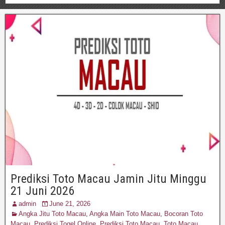
Prediksi Toto Macau Jamin Jitu Minggu
21 Juni 2026
admin
June 21, 2026
Angka Jitu Toto Macau
,
Angka Main Toto Macau
,
Bocoran Toto
Macau
,
Prediksi Togel Online
,
Prediksi Toto Macau
,
Toto Macau