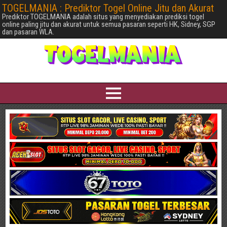
TOGELMANIA : Prediktor Togel Online Jitu dan Akurat
Prediktor TOGELMANIA adalah situs yang menyediakan prediksi togel
online paling jitu dan akurat untuk semua pasaran seperti HK, Sidney, SGP
dan pasaran WLA.