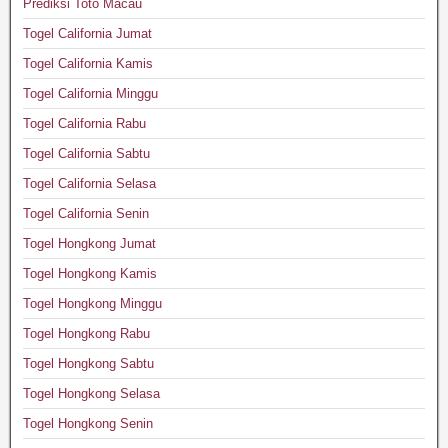
Prediksi Toto Macau
Togel California Jumat
Togel California Kamis
Togel California Minggu
Togel California Rabu
Togel California Sabtu
Togel California Selasa
Togel California Senin
Togel Hongkong Jumat
Togel Hongkong Kamis
Togel Hongkong Minggu
Togel Hongkong Rabu
Togel Hongkong Sabtu
Togel Hongkong Selasa
Togel Hongkong Senin