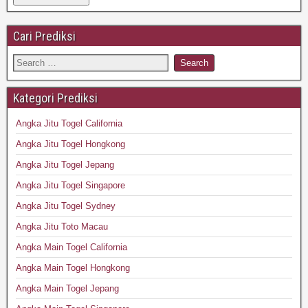
Cari Prediksi
Kategori Prediksi
Angka Jitu Togel California
Angka Jitu Togel Hongkong
Angka Jitu Togel Jepang
Angka Jitu Togel Singapore
Angka Jitu Togel Sydney
Angka Jitu Toto Macau
Angka Main Togel California
Angka Main Togel Hongkong
Angka Main Togel Jepang