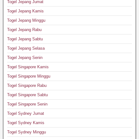
Togel Jepang Jumat
Togel Jepang Kamis
Togel Jepang Minggu
Togel Jepang Rabu
Togel Jepang Sabtu
Togel Jepang Selasa
Togel Jepang Senin
Togel Singapore Kamis
Togel Singapore Minggu
Togel Singapore Rabu
Togel Singapore Sabtu
Togel Singapore Senin
Togel Sydney Jumat
Togel Sydney Kamis
Togel Sydney Minggu