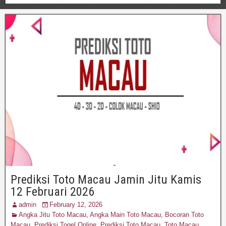
Prediksi Toto Macau Jamin Jitu Kamis
12 Februari 2026
admin
February 12, 2026
Angka Jitu Toto Macau
,
Angka Main Toto Macau
,
Bocoran Toto
Macau
,
Prediksi Togel Online
,
Prediksi Toto Macau
,
Toto Macau