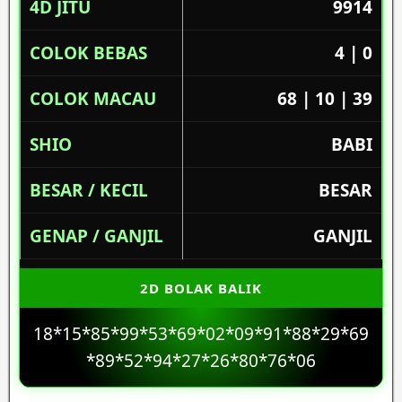
4D JITU
9914
COLOK BEBAS
4 | 0
COLOK MACAU
68 | 10 | 39
SHIO
BABI
BESAR / KECIL
BESAR
GENAP / GANJIL
GANJIL
2D BOLAK BALIK
18*15*85*99*53*69*02*09*91*88*29*69
*89*52*94*27*26*80*76*06