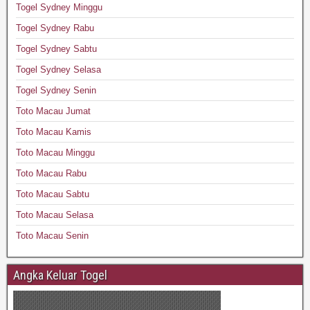
Togel Sydney Minggu
Togel Sydney Rabu
Togel Sydney Sabtu
Togel Sydney Selasa
Togel Sydney Senin
Toto Macau Jumat
Toto Macau Kamis
Toto Macau Minggu
Toto Macau Rabu
Toto Macau Sabtu
Toto Macau Selasa
Toto Macau Senin
Angka Keluar Togel