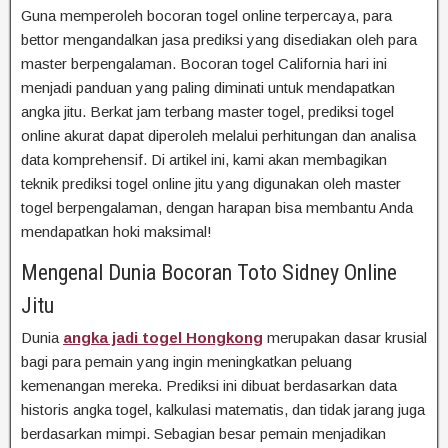
Guna memperoleh bocoran togel online terpercaya, para
bettor mengandalkan jasa prediksi yang disediakan oleh para
master berpengalaman. Bocoran togel California hari ini
menjadi panduan yang paling diminati untuk mendapatkan
angka jitu. Berkat jam terbang master togel, prediksi togel
online akurat dapat diperoleh melalui perhitungan dan analisa
data komprehensif. Di artikel ini, kami akan membagikan
teknik prediksi togel online jitu yang digunakan oleh master
togel berpengalaman, dengan harapan bisa membantu Anda
mendapatkan hoki maksimal!
Mengenal Dunia Bocoran Toto Sidney Online
Jitu
Dunia
angka jadi togel Hongkong
merupakan dasar krusial
bagi para pemain yang ingin meningkatkan peluang
kemenangan mereka. Prediksi ini dibuat berdasarkan data
historis angka togel, kalkulasi matematis, dan tidak jarang juga
berdasarkan mimpi. Sebagian besar pemain menjadikan