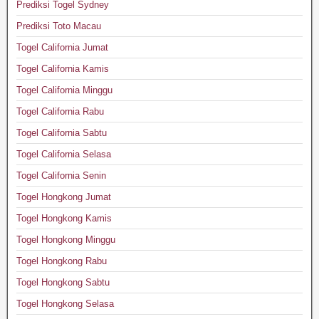
Prediksi Togel Sydney
Prediksi Toto Macau
Togel California Jumat
Togel California Kamis
Togel California Minggu
Togel California Rabu
Togel California Sabtu
Togel California Selasa
Togel California Senin
Togel Hongkong Jumat
Togel Hongkong Kamis
Togel Hongkong Minggu
Togel Hongkong Rabu
Togel Hongkong Sabtu
Togel Hongkong Selasa