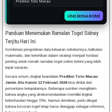
Prediksi Toto Macau
Lihat Semua Artikel
Panduan Menemukan Ramalan Togel Sidney
Terjitu Hari Ini
Kombinasi pengolahan data keluaran sebelumnya, kalkulasi
matematis, dan ketertiban dalam strategi menjadi fondasi
penting untuk meraih ramalan togel online terkini yang lebih
tepat sasaran.
Secara umum, tingkat keandalan
Prediksi Toto Macau
Jamin Jitu Kamis 12 Februari 2026
bisa dinilai dari
persentase ketepatannya. Beberapa sumber mengklaim
bahwa angka yang direkomendasikan memiliki tingkat
keberhasilan hingga 70%. Namun demikian, perlu diingat
bahwa bocoran togel tetap harus dianggap sebagai referensi,