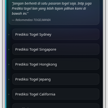
“Jangan berhenti di satu pasaran togel saja. Intip juga
Prediksi togel lain yang lebih tajam pilihan kami di
bawah ini.”
— Rekomendasi TOGELMANIA
Prediksi Togel Sydney
Prediksi Togel Singapore
Prediksi Togel Hongkong
Prediksi Togel Jepang
Prediksi Togel California