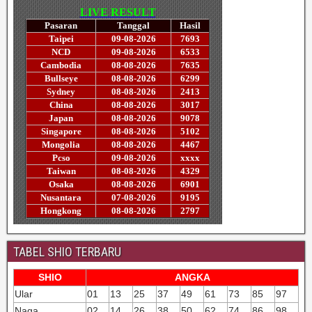
TABEL SHIO TERBARU
SHIO
ANGKA
Ular
01
13
25
37
49
61
73
85
97
Naga
02
14
26
38
50
62
74
86
98