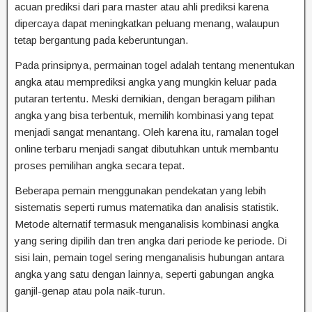
acuan prediksi dari para master atau ahli prediksi karena
dipercaya dapat meningkatkan peluang menang, walaupun
tetap bergantung pada keberuntungan.
Pada prinsipnya, permainan togel adalah tentang menentukan
angka atau memprediksi angka yang mungkin keluar pada
putaran tertentu. Meski demikian, dengan beragam pilihan
angka yang bisa terbentuk, memilih kombinasi yang tepat
menjadi sangat menantang. Oleh karena itu, ramalan togel
online terbaru menjadi sangat dibutuhkan untuk membantu
proses pemilihan angka secara tepat.
Beberapa pemain menggunakan pendekatan yang lebih
sistematis seperti rumus matematika dan analisis statistik.
Metode alternatif termasuk menganalisis kombinasi angka
yang sering dipilih dan tren angka dari periode ke periode. Di
sisi lain, pemain togel sering menganalisis hubungan antara
angka yang satu dengan lainnya, seperti gabungan angka
ganjil-genap atau pola naik-turun.