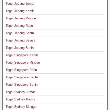
Togel Jepang Jumat
Togel Jepang Kamis
Togel Jepang Minggu
Togel Jepang Rabu
Togel Jepang Sabtu
Togel Jepang Selasa
Togel Jepang Senin
Togel Singapore Kamis
Togel Singapore Minggu
Togel Singapore Rabu
Togel Singapore Sabtu
Togel Singapore Senin
Togel Sydney Jumat
Togel Sydney Kamis
Togel Sydney Minggu