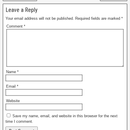
Leave a Reply
Your email address will not be published.
Required fields are marked
*
Comment
*
Name
*
Email
*
Website
Save my name, email, and website in this browser for the next
time I comment.