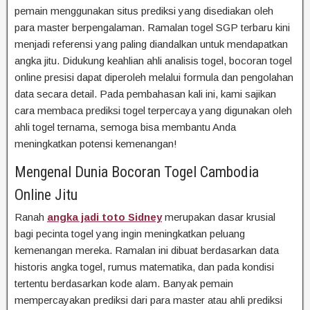
pemain menggunakan situs prediksi yang disediakan oleh
para master berpengalaman. Ramalan togel SGP terbaru kini
menjadi referensi yang paling diandalkan untuk mendapatkan
angka jitu. Didukung keahlian ahli analisis togel, bocoran togel
online presisi dapat diperoleh melalui formula dan pengolahan
data secara detail. Pada pembahasan kali ini, kami sajikan
cara membaca prediksi togel terpercaya yang digunakan oleh
ahli togel ternama, semoga bisa membantu Anda
meningkatkan potensi kemenangan!
Mengenal Dunia Bocoran Togel Cambodia
Online Jitu
Ranah
angka jadi toto Sidney
merupakan dasar krusial
bagi pecinta togel yang ingin meningkatkan peluang
kemenangan mereka. Ramalan ini dibuat berdasarkan data
historis angka togel, rumus matematika, dan pada kondisi
tertentu berdasarkan kode alam. Banyak pemain
mempercayakan prediksi dari para master atau ahli prediksi