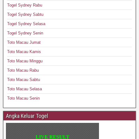
Togel Sydney Rabu
Togel Sydney Sabtu
Togel Sydney Selasa
Togel Sydney Senin
Toto Macau Jumat
Toto Macau Kamis
Toto Macau Minggu
Toto Macau Rabu
Toto Macau Sabtu
Toto Macau Selasa
Toto Macau Senin
Angka Keluar Togel