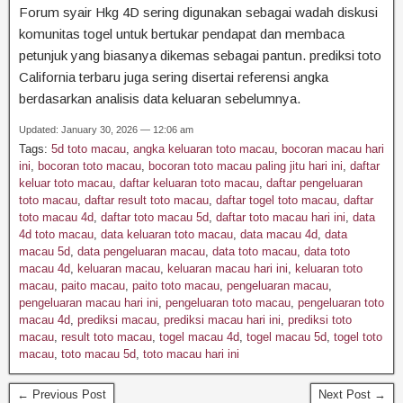
Forum syair Hkg 4D sering digunakan sebagai wadah diskusi
komunitas togel untuk bertukar pendapat dan membaca
petunjuk yang biasanya dikemas sebagai pantun. prediksi toto
California terbaru juga sering disertai referensi angka
berdasarkan analisis data keluaran sebelumnya.
Updated: January 30, 2026 — 12:06 am
Tags:
5d toto macau
,
angka keluaran toto macau
,
bocoran macau hari
ini
,
bocoran toto macau
,
bocoran toto macau paling jitu hari ini
,
daftar
keluar toto macau
,
daftar keluaran toto macau
,
daftar pengeluaran
toto macau
,
daftar result toto macau
,
daftar togel toto macau
,
daftar
toto macau 4d
,
daftar toto macau 5d
,
daftar toto macau hari ini
,
data
4d toto macau
,
data keluaran toto macau
,
data macau 4d
,
data
macau 5d
,
data pengeluaran macau
,
data toto macau
,
data toto
macau 4d
,
keluaran macau
,
keluaran macau hari ini
,
keluaran toto
macau
,
paito macau
,
paito toto macau
,
pengeluaran macau
,
pengeluaran macau hari ini
,
pengeluaran toto macau
,
pengeluaran toto
macau 4d
,
prediksi macau
,
prediksi macau hari ini
,
prediksi toto
macau
,
result toto macau
,
togel macau 4d
,
togel macau 5d
,
togel toto
macau
,
toto macau 5d
,
toto macau hari ini
← Previous Post
Next Post →