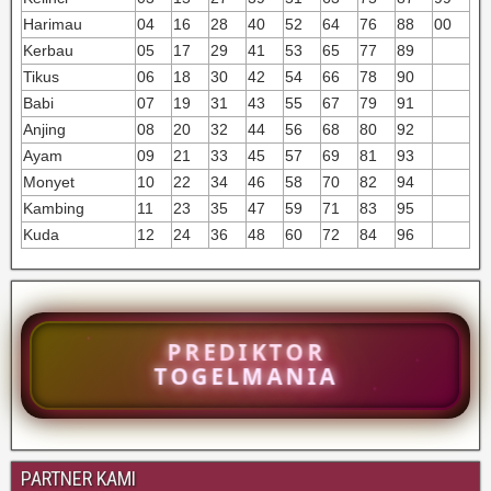
Harimau
04
16
28
40
52
64
76
88
00
Kerbau
05
17
29
41
53
65
77
89
Tikus
06
18
30
42
54
66
78
90
Babi
07
19
31
43
55
67
79
91
Anjing
08
20
32
44
56
68
80
92
Ayam
09
21
33
45
57
69
81
93
Monyet
10
22
34
46
58
70
82
94
Kambing
11
23
35
47
59
71
83
95
Kuda
12
24
36
48
60
72
84
96
PREDIKTOR
TOGELMANIA
PARTNER KAMI