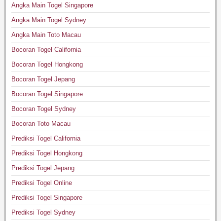
Angka Main Togel Singapore
Angka Main Togel Sydney
Angka Main Toto Macau
Bocoran Togel California
Bocoran Togel Hongkong
Bocoran Togel Jepang
Bocoran Togel Singapore
Bocoran Togel Sydney
Bocoran Toto Macau
Prediksi Togel California
Prediksi Togel Hongkong
Prediksi Togel Jepang
Prediksi Togel Online
Prediksi Togel Singapore
Prediksi Togel Sydney