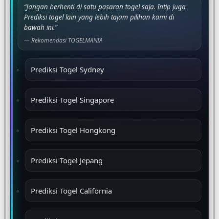
“Jangan berhenti di satu pasaran togel saja. Intip juga
Prediksi togel lain yang lebih tajam pilihan kami di
bawah ini.”
— Rekomendasi TOGELMANIA
Prediksi Togel Sydney
Prediksi Togel Singapore
Prediksi Togel Hongkong
Prediksi Togel Jepang
Prediksi Togel California