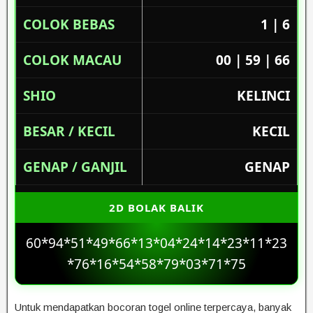
COLOK BEBAS
1 | 6
COLOK MACAU
00 | 59 | 66
SHIO
KELINCI
BESAR / KECIL
KECIL
GENAP / GANJIL
GENAP
2D BOLAK BALIK
60*94*51*49*66*13*04*24*14*23*11*23
*76*16*54*58*79*03*71*75
Untuk mendapatkan bocoran togel online terpercaya, banyak