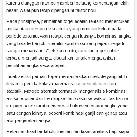
karena dianggap mampu memberi peluang kemenangan lebih
besar, walaupun tetap dipengaruhi faktor hoki.
Pada prinsipnya, permainan togel adalah tentang menentukan
angka atau memprediksi angka yang mungkin keluar pada
periode tertentu. Akan tetapi, dengan luasnya kombinasi angka
yang bisa terbentuk, memilih kombinasi yang tepat menjadi
sangat menantang. Oleh karena itu, ramalan togel online
terbaru menjadi sangat dibutuhkan untuk mengarahkan
pemilihan angka secara tepat.
Tidak sedikit pemain togel memanfaatkan metode yang lebih
ilmiah seperti kalkulasi matematis dan pengolahan data
statistik. Metode alternatif termasuk menganalisis kombinasi
angka populer dan tren angka dari waktu ke waktu. Tak hanya
itu, para bettor turut mengamati hubungan antara angka yang
satu dengan lainnya, seperti kombinasi ganjil dan genap atau
alur pergerakan angka.
Rekaman hasil terdahulu menjadi landasan analisis bagi siapa