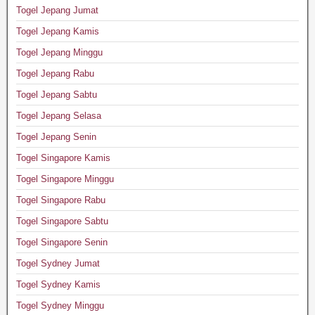
Togel Jepang Jumat
Togel Jepang Kamis
Togel Jepang Minggu
Togel Jepang Rabu
Togel Jepang Sabtu
Togel Jepang Selasa
Togel Jepang Senin
Togel Singapore Kamis
Togel Singapore Minggu
Togel Singapore Rabu
Togel Singapore Sabtu
Togel Singapore Senin
Togel Sydney Jumat
Togel Sydney Kamis
Togel Sydney Minggu