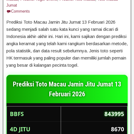
Jumat
Comments
Prediksi Toto Macau Jamin Jitu Jumat 13 Februari 2026
sedang menjadi salah satu kata kunci yang ramai dicari di
Indonesia akhir-akhir ini. Hari ini, kami sajikan dengan prediksi
angka keramat yang telah kami rangkum berdasarkan metode,
pola statistik, dan data result sebelumnya. Jenis toto seperti
HK termasuk yang paling populer dan memiliki jumlah pemain
yang besar di kalangan pecinta togel.
Prediksi Toto Macau Jamin Jitu Jumat 13
Februari 2026
BBFS
843995
4D JITU
8670