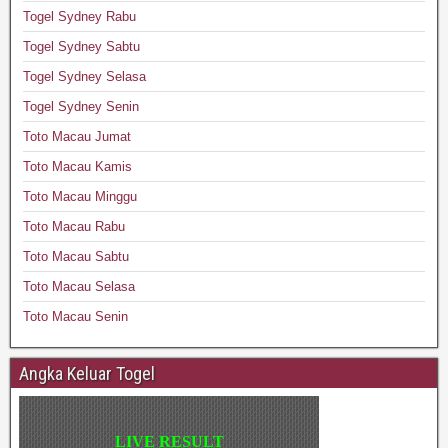
Togel Sydney Rabu
Togel Sydney Sabtu
Togel Sydney Selasa
Togel Sydney Senin
Toto Macau Jumat
Toto Macau Kamis
Toto Macau Minggu
Toto Macau Rabu
Toto Macau Sabtu
Toto Macau Selasa
Toto Macau Senin
Angka Keluar Togel