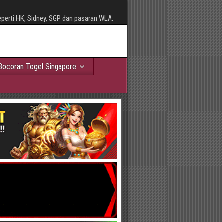
eperti HK, Sidney, SGP dan pasaran WLA.
Bocoran Togel Singapore