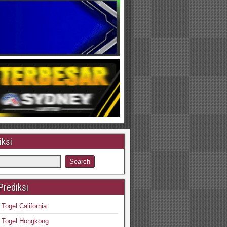
iksi
Prediksi
Togel California
u Togel Hongkong