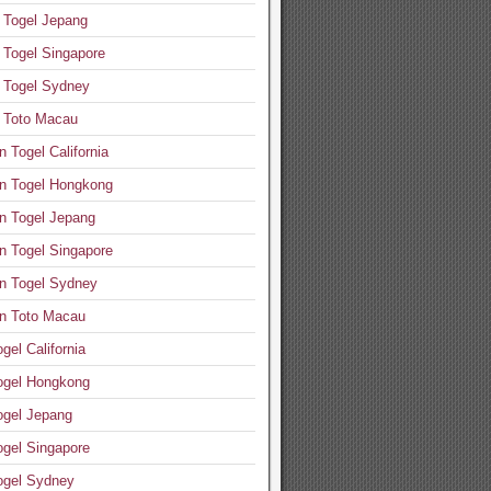
 Togel Jepang
 Togel Singapore
 Togel Sydney
u Toto Macau
 Togel California
n Togel Hongkong
n Togel Jepang
n Togel Singapore
n Togel Sydney
n Toto Macau
gel California
ogel Hongkong
ogel Jepang
gel Singapore
ogel Sydney