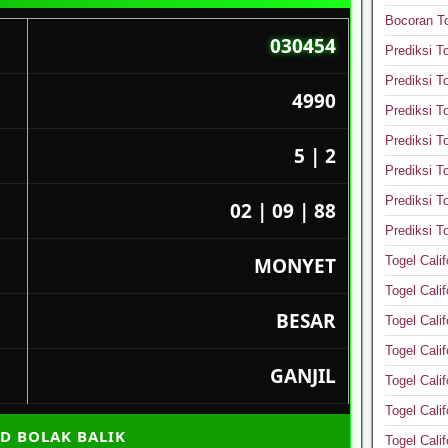
Bocoran T
030454
Prediksi To
Prediksi T
4990
Prediksi T
Prediksi T
5 | 2
Prediksi T
Prediksi T
02 | 09 | 88
Prediksi T
MONYET
Togel Cali
Togel Cali
BESAR
Togel Cali
Togel Cali
GANJIL
Togel Calif
Togel Cali
D BOLAK BALIK
Togel Calif