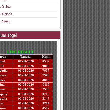
u Sabtu
u Selasa
u Senin
luar Togel