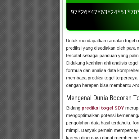
97*26*47*63*24*51*70
Untuk mendapatkan ramalan togel on
prediksi yang disediakan oleh para
tercatat sebagai panduan yang palin
Didukung keahlian ahli analisis togel
formula dan analisa data komprehen
membaca prediksi togel terpercaya
dengan harapan bisa membantu An
Mengenal Dunia Bocoran To
Bidang
prediksi togel SDY
merupa
mengoptimalkan potensi kemenangan
pengolahan data hasil terdahulu, f
mimpi. Banyak pemain mempercayak
karena dipercaya dapat memberi pel