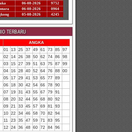
HIO TERBARU
ANGKA
01
13
25
37
49
61
73
85
97
02
14
26
38
50
62
74
86
98
03
15
27
39
51
63
75
87
99
04
16
28
40
52
64
76
88
00
05
17
29
41
53
65
77
89
06
18
30
42
54
66
78
90
07
19
31
43
55
67
79
91
08
20
32
44
56
68
80
92
09
21
33
45
57
69
81
93
10
22
34
46
58
70
82
94
11
23
35
47
59
71
83
95
12
24
36
48
60
72
84
96