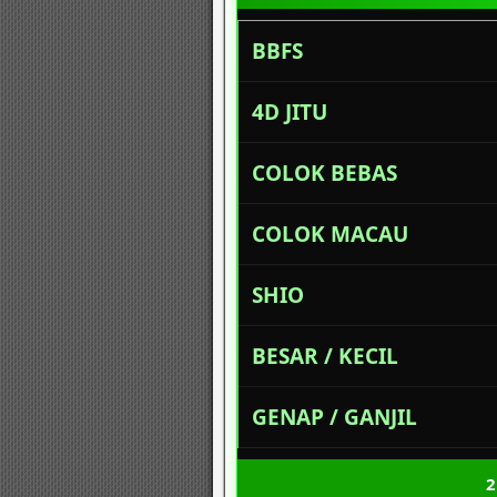
BBFS
4D JITU
COLOK BEBAS
COLOK MACAU
SHIO
BESAR / KECIL
GENAP / GANJIL
2