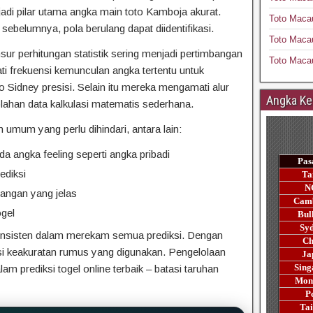
njadi pilar utama angka main toto Kamboja akurat.
Toto Maca
sebelumnya, pola berulang dapat diidentifikasi.
Toto Maca
r perhitungan statistik sering menjadi pertimbangan
Toto Maca
ati frekuensi kemunculan angka tertentu untuk
Sidney presisi. Selain itu mereka mengamati alur
Angka Ke
lahan data kalkulasi matematis sederhana.
umum yang perlu dihindari, antara lain:
 angka feeling seperti angka pribadi
ediksi
angan yang jelas
ogel
 konsisten dalam merekam semua prediksi. Dengan
i keakuratan rumus yang digunakan. Pengelolaan
am prediksi togel online terbaik – batasi taruhan