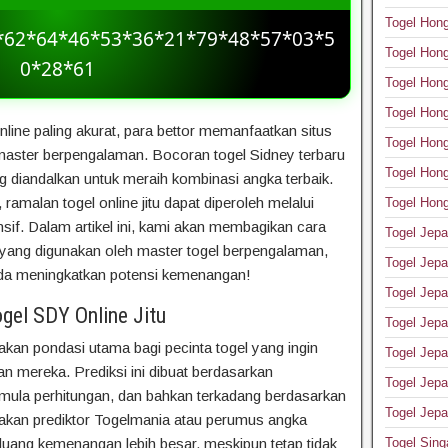
Togel Hon
*62*64*46*53*36*21*79*48*57*03*5
Togel Hon
0*28*61
Togel Hon
Togel Hon
line paling akurat, para bettor memanfaatkan situs
Togel Hon
 master berpengalaman. Bocoran togel Sidney terbaru
Togel Hon
g diandalkan untuk meraih kombinasi angka terbaik.
, ramalan togel online jitu dapat diperoleh melalui
Togel Hon
sif. Dalam artikel ini, kami akan membagikan cara
Togel Jep
 yang digunakan oleh master togel berpengalaman,
Togel Jep
da meningkatkan potensi kemenangan!
Togel Jep
gel SDY Online Jitu
Togel Jep
kan pondasi utama bagi pecinta togel yang ingin
Togel Jep
 mereka. Prediksi ini dibuat berdasarkan
Togel Jep
ormula perhitungan, dan bahkan terkadang berdasarkan
Togel Jepa
an prediktor Togelmania atau perumus angka
uang kemenangan lebih besar, meskipun tetap tidak
Togel Sin