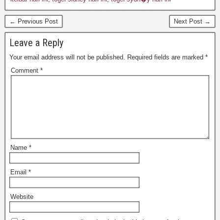
← Previous Post
Next Post →
Leave a Reply
Your email address will not be published.
Required fields are marked
*
Comment
*
Name
*
Email
*
Website