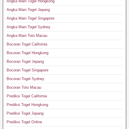
Angka Main Togel Hongkong
Angka Main Togel Jepang
Angka Main Togel Singapore
Angka Main Togel Sydney
Angka Main Toto Macau
Bocoran Togel California
Bocoran Togel Hongkong
Bocoran Togel Jepang
Bocoran Togel Singapore
Bocoran Togel Sydney
Bocoran Toto Macau
Prediksi Togel California
Prediksi Togel Hongkong
Prediksi Togel Jepang
Prediksi Togel Online