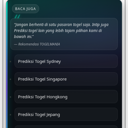
BACA JUGA
“Jangan berhenti di satu pasaran togel saja. Intip juga
Prediksi togel lain yang lebih tajam pilihan kami di
bawah ini.”
— Rekomendasi TOGELMANIA
Prediksi Togel Sydney
Prediksi Togel Singapore
Prediksi Togel Hongkong
Prediksi Togel Jepang