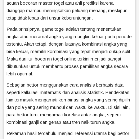
acuan bocoran master togel atau ahli prediksi karena
dianggap mampu meningkatkan peluang menang, meskipun
tetap tidak lepas dari unsur keberuntungan.
Pada prinsipnya, game togel adalah tentang menentukan
angka atau meramal angka yang mungkin keluar pada periode
tertentu. Akan tetapi, dengan luasnya kombinasi angka yang
bisa keluar, memilih kombinasi yang tepat menjadi cukup sulit.
Maka dari itu, bocoran togel online terkini menjadi sangat
dibutuhkan untuk membantu proses pemilihan angka secara
lebih optimal.
Sebagian bettor menggunakan cara analisis berbasis data
seperti kalkulasi matematis dan analisis statistik. Pendekatan
lain termasuk mengamati kombinasi angka yang sering dipilih
dan pola yang sering muncul dari waktu ke waktu. Di sisi lain,
para bettor turut mengamati korelasi antar angka, seperti
kombinasi ganjil dan genap atau tren naik turun angka.
Rekaman hasil terdahulu menjadi referensi utama bagi bettor