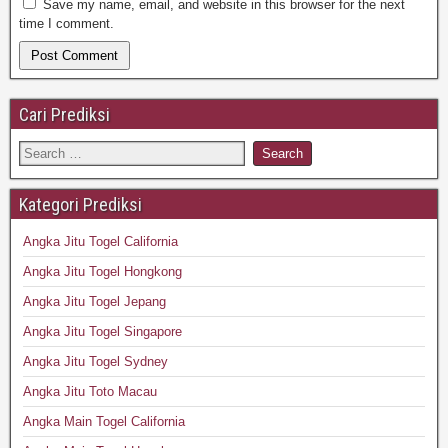
Save my name, email, and website in this browser for the next
time I comment.
Cari Prediksi
Kategori Prediksi
Angka Jitu Togel California
Angka Jitu Togel Hongkong
Angka Jitu Togel Jepang
Angka Jitu Togel Singapore
Angka Jitu Togel Sydney
Angka Jitu Toto Macau
Angka Main Togel California