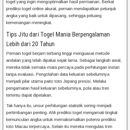
togel yang ingin mengoptimalkan hasil permainan. Berkat
prediksi togel online akurat, pemain mendapatkan petunjuk
angka yang baik untuk dipasang, sehingga peluang
kemenangan meningkat.
Tips Jitu dari Togel Mania Berpengalaman
Lebih dari 20 Tahun
Pemain togel berjam terbang tinggi menguasai metode
andalan yang telah dipakai sejak lama. Sebagai langkah awal,
mereka tidak semata-mata percaya pada perhitungan instan
tanpa evaluasi. Pengolahan data keluaran sebelumnya
menjadi pilar utama paito toto Jepang presisi. Melalui
pengamatan hasil keluaran sebelumnya, pola atau tren
tertentu dapat dipetakan.
Tak hanya itu, unsur perhitungan statistik sering menjadi
pertimbangan penting. Ahli prediksi togel mengamati tingkat
kemunculan angka untuk memaksimalkan potensi prediksi
toto Macau terpercaya. Selain itu mereka mengulas tren