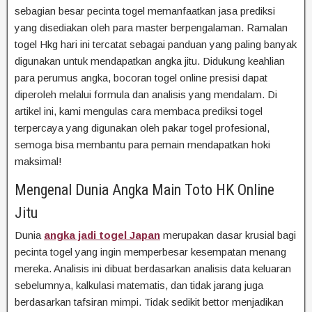
sebagian besar pecinta togel memanfaatkan jasa prediksi
yang disediakan oleh para master berpengalaman. Ramalan
togel Hkg hari ini tercatat sebagai panduan yang paling banyak
digunakan untuk mendapatkan angka jitu. Didukung keahlian
para perumus angka, bocoran togel online presisi dapat
diperoleh melalui formula dan analisis yang mendalam. Di
artikel ini, kami mengulas cara membaca prediksi togel
terpercaya yang digunakan oleh pakar togel profesional,
semoga bisa membantu para pemain mendapatkan hoki
maksimal!
Mengenal Dunia Angka Main Toto HK Online
Jitu
Dunia
angka jadi togel Japan
merupakan dasar krusial bagi
pecinta togel yang ingin memperbesar kesempatan menang
mereka. Analisis ini dibuat berdasarkan analisis data keluaran
sebelumnya, kalkulasi matematis, dan tidak jarang juga
berdasarkan tafsiran mimpi. Tidak sedikit bettor menjadikan