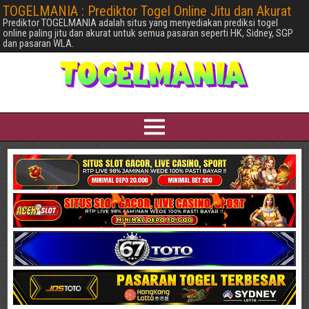
TOGELMANIA : Prediktor Togel Online Jitu dan Akurat
Prediktor TOGELMANIA adalah situs yang menyediakan prediksi togel
online paling jitu dan akurat untuk semua pasaran seperti HK, Sidney, SGP
dan pasaran WLA.