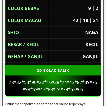
COLOK BEBAS
9 | 2
COLOK MACAU
42 | 18 | 21
SHIO
NAGA
BESAR / KECIL
KECIL
GENAP / GANJIL
GANJIL
2D BOLAK BALIK
78*32*53*90*22*16*38*74*43*82*39*75
*98*59*47*83*24*79*53*65
Untuk mendapatkan bocoran togel online terpercaya,