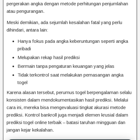
pergerakan angka dengan metode perhitungan penjumlahan
atau pengurangan.
Meski demikian, ada sejumlah kesalahan fatal yang perlu
dihindari, antara lain:
Hanya fokus pada angka keberuntungan seperti angka
pribadi
Melupakan rekap hasil prediksi
Bermain tanpa pengaturan keuangan yang jelas
Tidak terkontrol saat melakukan pemasangan angka
togel
Karena alasan tersebut, perumus togel berpengalaman selalu
konsisten dalam mendokumentasikan hasil prediksi. Melalui
cara ini, mereka bisa mengevaluasi tingkat akurasi metode
prediksi. Kontrol bankroll juga menjadi elemen krusial dalam
prediksi togel online terbaik – batasi taruhan mingguan dan
jangan kejar kekalahan.