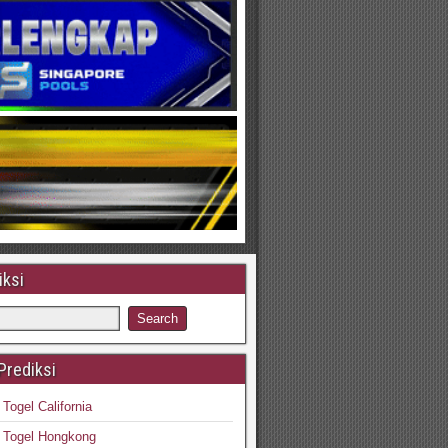
iksi
Prediksi
Togel California
u Togel Hongkong