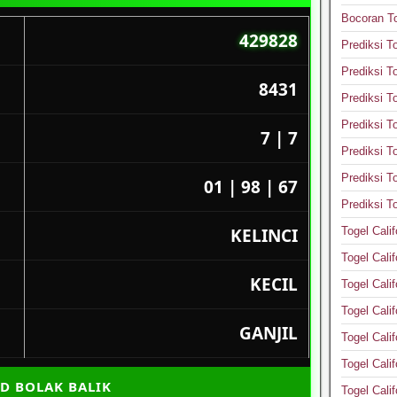
Bocoran T
429828
Prediksi To
Prediksi T
8431
Prediksi T
Prediksi T
7 | 7
Prediksi T
Prediksi T
01 | 98 | 67
Prediksi T
KELINCI
Togel Cali
Togel Cali
KECIL
Togel Cali
Togel Cali
GANJIL
Togel Calif
Togel Cali
D BOLAK BALIK
Togel Calif