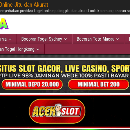
nline Jitu dan Akurat
yediakan prediksi togel online paling jitu dan akurat untuk semua pasaran s
rnia
Bocoran Togel Sydney
Bocoran Toto Macau
an Togel Hongkong