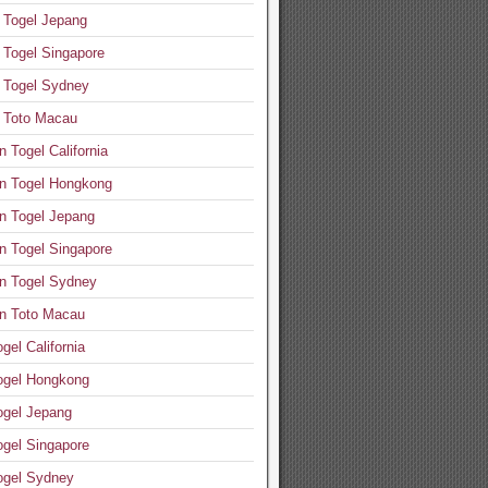
 Togel Jepang
 Togel Singapore
 Togel Sydney
u Toto Macau
 Togel California
n Togel Hongkong
n Togel Jepang
n Togel Singapore
n Togel Sydney
n Toto Macau
gel California
ogel Hongkong
ogel Jepang
gel Singapore
ogel Sydney