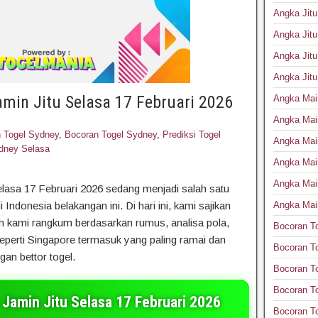
Angka Jitu
Angka Jitu
Angka Jitu
Angka Jit
amin Jitu Selasa 17 Februari 2026
Angka Main
Angka Mai
 Togel Sydney
,
Bocoran Togel Sydney
,
Prediksi Togel
Angka Mai
dney Selasa
Angka Mai
Angka Mai
elasa 17 Februari 2026 sedang menjadi salah satu
 Indonesia belakangan ini. Di hari ini, kami sajikan
Angka Mai
ah kami rangkum berdasarkan rumus, analisa pola,
Bocoran To
 seperti Singapore termasuk yang paling ramai dan
Bocoran T
an bettor togel.
Bocoran T
Bocoran To
 Jamin Jitu Selasa 17 Februari 2026
Bocoran T