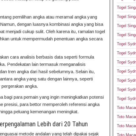
Togel Sing
ntang pemilihan angka atau meramal angka yang
Togel Sing
u. Namun, dengan luasnya kombinasi angka yang bisa
Togel Sing
t menjadi cukup sulit. Oleh karena itu, ramalan togel
Togel Sing
utuhkan untuk mempermudah penentuan angka secara
Togel Syd
Togel Syd
kan cara analisis berbasis data seperti formula
Togel Syd
ngka. Pendekatan lain termasuk menganalisis
dan tren angka dari hasil sebelumnya. Selain itu,
Togel Syd
ntara angka yang satu dengan lainnya, seperti
Togel Syd
r pergerakan angka.
Togel Syd
ma bagi para pemain yang ingin meningkatkan potensi
Togel Syd
e presisi, para bettor memperoleh referensi angka
Toto Maca
sehingga peluang kemenangan meningkat.
Toto Maca
Berpengalaman Lebih dari 20 Tahun
Toto Maca
guasai metode andalan yang telah dipakai sejak
Toto Maca