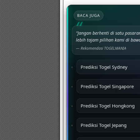
BACA JUGA
“Jangan berhenti di satu pasaran
lebih tajam pilihan kami di bawa
— Rekomendasi TOGELMANIA
Prediksi Togel Sydney
Prediksi Togel Singapore
Prediksi Togel Hongkong
Prediksi Togel Jepang