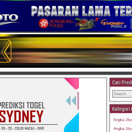
Cari Pred
Kategori 
Angka Jitu 
Angka Jit