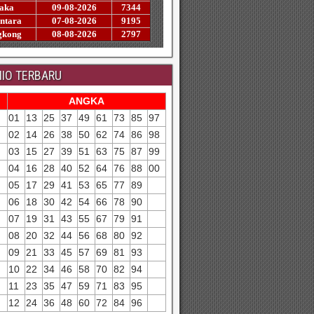
HIO TERBARU
ANGKA
01
13
25
37
49
61
73
85
97
02
14
26
38
50
62
74
86
98
03
15
27
39
51
63
75
87
99
04
16
28
40
52
64
76
88
00
05
17
29
41
53
65
77
89
06
18
30
42
54
66
78
90
07
19
31
43
55
67
79
91
08
20
32
44
56
68
80
92
09
21
33
45
57
69
81
93
10
22
34
46
58
70
82
94
11
23
35
47
59
71
83
95
12
24
36
48
60
72
84
96