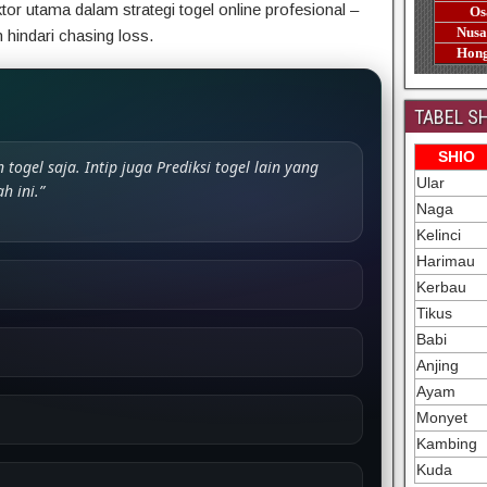
or utama dalam strategi togel online profesional –
 hindari chasing loss.
TABEL S
SHIO
 togel saja. Intip juga Prediksi togel lain yang
Ular
h ini.”
Naga
Kelinci
Harimau
Kerbau
Tikus
Babi
Anjing
Ayam
Monyet
Kambing
Kuda