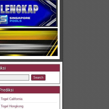
iksi
Prediksi
Togel California
u Togel Hongkong