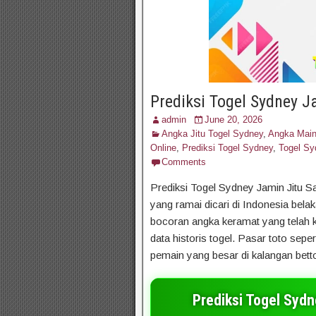
Prediksi Togel Sydney J
admin
June 20, 2026
Angka Jitu Togel Sydney
,
Angka Main
Online
,
Prediksi Togel Sydney
,
Togel Sy
Comments
Prediksi Togel Sydney Jamin Jitu Sa
yang ramai dicari di Indonesia belak
bocoran angka keramat yang telah ka
data historis togel. Pasar toto sep
pemain yang besar di kalangan betto
Prediksi Togel Sydn