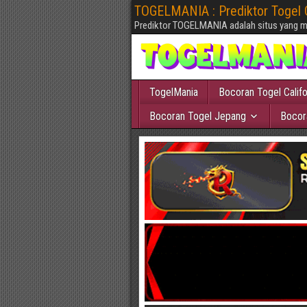
TOGELMANIA : Prediktor Togel O
Prediktor TOGELMANIA adalah situs yang men
TogelMania
Bocoran Togel Califo
Bocoran Togel Jepang
Bocor