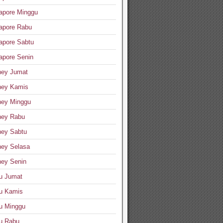
apore Minggu
apore Rabu
apore Sabtu
apore Senin
ney Jumat
ney Kamis
ney Minggu
ney Rabu
ney Sabtu
ney Selasa
ney Senin
u Jumat
u Kamis
u Minggu
u Rabu