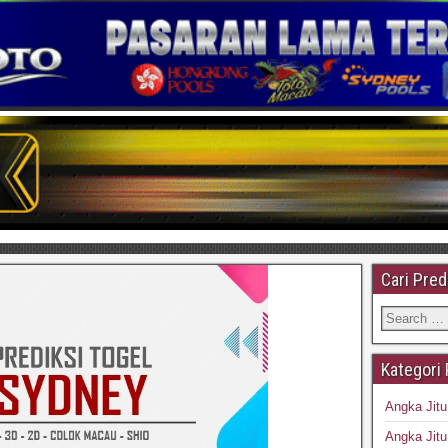
Cari Pred
Kategori 
Angka Jitu 
Angka Jit