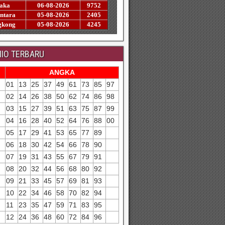
HIO TERBARU
ANGKA
01
13
25
37
49
61
73
85
97
02
14
26
38
50
62
74
86
98
03
15
27
39
51
63
75
87
99
04
16
28
40
52
64
76
88
00
05
17
29
41
53
65
77
89
06
18
30
42
54
66
78
90
07
19
31
43
55
67
79
91
08
20
32
44
56
68
80
92
09
21
33
45
57
69
81
93
10
22
34
46
58
70
82
94
11
23
35
47
59
71
83
95
12
24
36
48
60
72
84
96