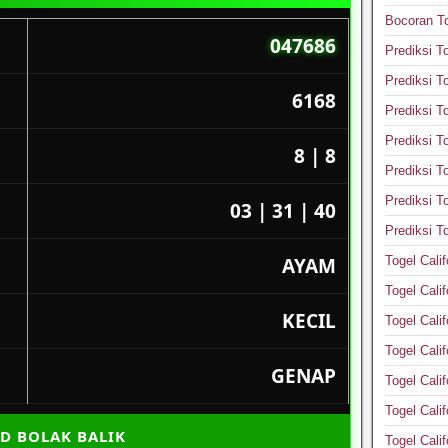
Bocoran T
047686
Prediksi To
Prediksi T
6168
Prediksi T
Prediksi T
8 | 8
Prediksi T
Prediksi T
03 | 31 | 40
Prediksi T
AYAM
Togel Cali
Togel Cali
KECIL
Togel Cali
Togel Cali
GENAP
Togel Calif
Togel Cali
D BOLAK BALIK
Togel Calif