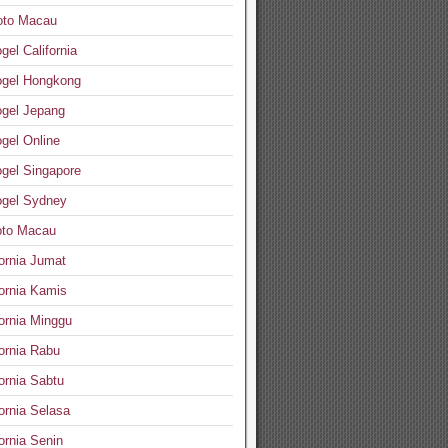
oto Macau
gel California
ogel Hongkong
ogel Jepang
ogel Online
ogel Singapore
ogel Sydney
oto Macau
fornia Jumat
fornia Kamis
fornia Minggu
fornia Rabu
ornia Sabtu
fornia Selasa
ornia Senin