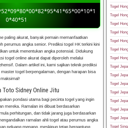
Togel Hon
*52*09*80*00*82*95*41*65*00*10*1
Togel Hon
0*40*51
Togel Hon
Togel Hon
ine paling akurat, banyak pemain memanfaatkan
Togel Hon
h perumus angka senior. Prediksi togel HK terkini kini
Togel Hon
alkan untuk menentukan angka potensial. Didukung
i togel online akurat dapat diperoleh melalui
Togel Hon
ensif. Dalam artikel ini, kami sajikan teknik prediksi
Togel Jep
eh master togel berpengalaman, dengan harapan bisa
Togel Jep
 maksimal!
Togel Jep
Toto Sidney Online Jitu
Togel Jep
akan pondasi utama bagi pecinta togel yang ingin
Togel Jep
n mereka. Ramalan ini dibuat berdasarkan
Togel Jep
rmula perhitungan, dan tidak jarang juga berdasarkan
Togel Jepa
r mengandalkan ramalan ahli togel atau perumus angka
an peluang menang, meskipun tetap bergantung
Togel Sin