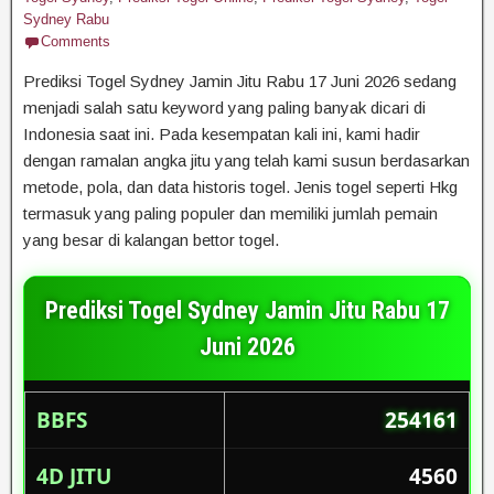
Sydney Rabu
Comments
Prediksi Togel Sydney Jamin Jitu Rabu 17 Juni 2026 sedang
menjadi salah satu keyword yang paling banyak dicari di
Indonesia saat ini. Pada kesempatan kali ini, kami hadir
dengan ramalan angka jitu yang telah kami susun berdasarkan
metode, pola, dan data historis togel. Jenis togel seperti Hkg
termasuk yang paling populer dan memiliki jumlah pemain
yang besar di kalangan bettor togel.
Prediksi Togel Sydney Jamin Jitu Rabu 17
Juni 2026
BBFS
254161
4D JITU
4560