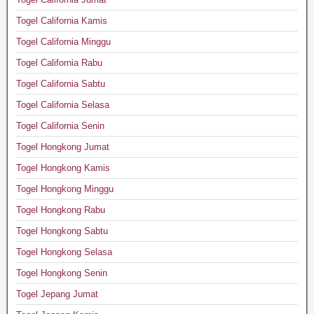
Togel California Kamis
Togel California Minggu
Togel California Rabu
Togel California Sabtu
Togel California Selasa
Togel California Senin
Togel Hongkong Jumat
Togel Hongkong Kamis
Togel Hongkong Minggu
Togel Hongkong Rabu
Togel Hongkong Sabtu
Togel Hongkong Selasa
Togel Hongkong Senin
Togel Jepang Jumat