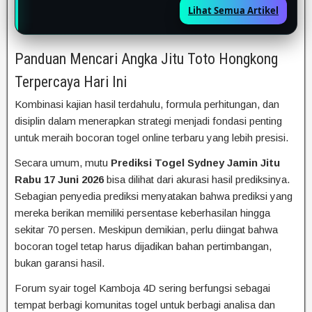
Lihat Semua Artikel
Panduan Mencari Angka Jitu Toto Hongkong
Terpercaya Hari Ini
Kombinasi kajian hasil terdahulu, formula perhitungan, dan
disiplin dalam menerapkan strategi menjadi fondasi penting
untuk meraih bocoran togel online terbaru yang lebih presisi.
Secara umum, mutu
Prediksi Togel Sydney Jamin Jitu
Rabu 17 Juni 2026
bisa dilihat dari akurasi hasil prediksinya.
Sebagian penyedia prediksi menyatakan bahwa prediksi yang
mereka berikan memiliki persentase keberhasilan hingga
sekitar 70 persen. Meskipun demikian, perlu diingat bahwa
bocoran togel tetap harus dijadikan bahan pertimbangan,
bukan garansi hasil.
Forum syair togel Kamboja 4D sering berfungsi sebagai
tempat berbagi komunitas togel untuk berbagi analisa dan