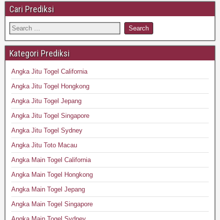
Cari Prediksi
Kategori Prediksi
Angka Jitu Togel California
Angka Jitu Togel Hongkong
Angka Jitu Togel Jepang
Angka Jitu Togel Singapore
Angka Jitu Togel Sydney
Angka Jitu Toto Macau
Angka Main Togel California
Angka Main Togel Hongkong
Angka Main Togel Jepang
Angka Main Togel Singapore
Angka Main Togel Sydney