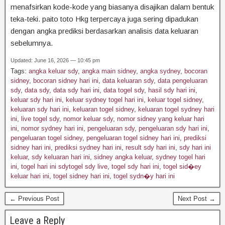
menafsirkan kode-kode yang biasanya disajikan dalam bentuk
teka-teki. paito toto Hkg terpercaya juga sering dipadukan
dengan angka prediksi berdasarkan analisis data keluaran
sebelumnya.
Updated: June 16, 2026 — 10:45 pm
Tags:
angka keluar sdy
,
angka main sidney
,
angka sydney
,
bocoran
sidney
,
bocoran sidney hari ini
,
data keluaran sdy
,
data pengeluaran
sdy
,
data sdy
,
data sdy hari ini
,
data togel sdy
,
hasil sdy hari ini
,
keluar sdy hari ini
,
keluar sydney togel hari ini
,
keluar togel sidney
,
keluaran sdy hari ini
,
keluaran togel sidney
,
keluaran togel sydney hari
ini
,
live togel sdy
,
nomor keluar sdy
,
nomor sidney yang keluar hari
ini
,
nomor sydney hari ini
,
pengeluaran sdy
,
pengeluaran sdy hari ini
,
pengeluaran togel sidney
,
pengeluaran togel sidney hari ini
,
prediksi
sidney hari ini
,
prediksi sydney hari ini
,
result sdy hari ini
,
sdy hari ini
keluar
,
sdy keluaran hari ini
,
sidney angka keluar
,
sydney togel hari
ini
,
togel hari ini sdytogel sdy live
,
togel sdy hari ini
,
togel sid�ey
keluar hari ini
,
togel sidney hari ini
,
togel sydn�y hari ini
← Previous Post
Next Post →
Leave a Reply