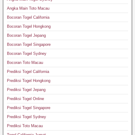
Angka Main Toto Macau
Bocoran Togel California
Bocoran Togel Hongkong
Bocoran Togel Jepang
Bocoran Togel Singapore
Bocoran Togel Sydney
Bocoran Toto Macau
Prediksi Togel California
Prediksi Togel Hongkong
Prediksi Togel Jepang
Prediksi Togel Online
Prediksi Togel Singapore
Prediksi Togel Sydney
Prediksi Toto Macau
Togel California Jumat