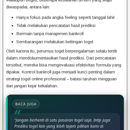
diwaspadai, antara lain:
Hanya fokus pada angka feeling seperti tanggal lahir
Tidak melakukan pencatatan hasil prediksi
Bermain tanpa manajemen bankroll
Sembarangan melakukan bettingan togel
Oleh karena itu, perumus togel berpengalaman selalu tertib
dalam mendokumentasikan hasil prediksi. Dari pencatatan
tersebut, mereka bisa mengevaluasi efektivitas formula yang
dipakai. Kontrol bankroll juga menjadi kunci penting dalam
strategi togel online profesional – batasi taruhan mingguan
dan jangan kejar kekalahan.
BACA JUGA
“Jangan berhenti di satu pasaran togel saja. Intip juga
Prediksi togel lain yang lebih tajam pilihan kami di