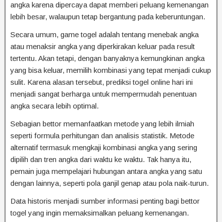
angka karena dipercaya dapat memberi peluang kemenangan
lebih besar, walaupun tetap bergantung pada keberuntungan.
Secara umum, game togel adalah tentang menebak angka
atau menaksir angka yang diperkirakan keluar pada result
tertentu. Akan tetapi, dengan banyaknya kemungkinan angka
yang bisa keluar, memilih kombinasi yang tepat menjadi cukup
sulit. Karena alasan tersebut, prediksi togel online hari ini
menjadi sangat berharga untuk mempermudah penentuan
angka secara lebih optimal.
Sebagian bettor memanfaatkan metode yang lebih ilmiah
seperti formula perhitungan dan analisis statistik. Metode
alternatif termasuk mengkaji kombinasi angka yang sering
dipilih dan tren angka dari waktu ke waktu. Tak hanya itu,
pemain juga mempelajari hubungan antara angka yang satu
dengan lainnya, seperti pola ganjil genap atau pola naik-turun.
Data historis menjadi sumber informasi penting bagi bettor
togel yang ingin memaksimalkan peluang kemenangan.