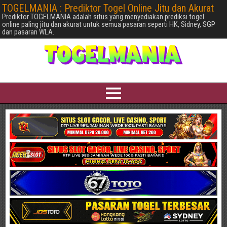
TOGELMANIA : Prediktor Togel Online Jitu dan Akurat
Prediktor TOGELMANIA adalah situs yang menyediakan prediksi togel
online paling jitu dan akurat untuk semua pasaran seperti HK, Sidney, SGP
dan pasaran WLA.