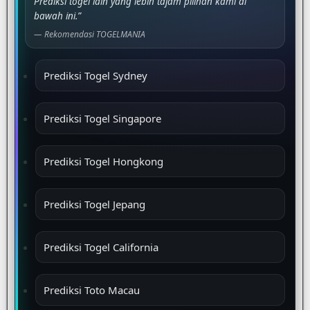
Prediksi togel lain yang lebih tajam pilihan kami di
bawah ini.”
— Rekomendasi TOGELMANIA
Prediksi Togel Sydney
Prediksi Togel Singapore
Prediksi Togel Hongkong
Prediksi Togel Jepang
Prediksi Togel California
Prediksi Toto Macau