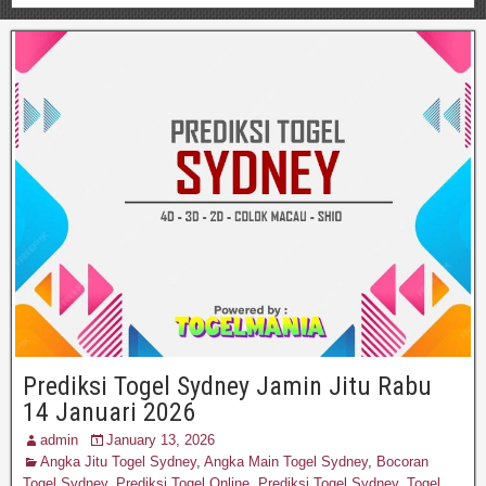
Prediksi Togel Sydney Jamin Jitu Rabu
14 Januari 2026
admin
January 13, 2026
Angka Jitu Togel Sydney
,
Angka Main Togel Sydney
,
Bocoran
Togel Sydney
,
Prediksi Togel Online
,
Prediksi Togel Sydney
,
Togel