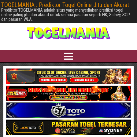
TOGELMANIA : Prediktor Togel Online Jitu dan Akurat
Prediktor TOGELMANIA adalah situs yang menyediakan prediksi togel
online paling jitu dan akurat untuk semua pasaran seperti HK, Sidney, SGP
dan pasaran WLA.