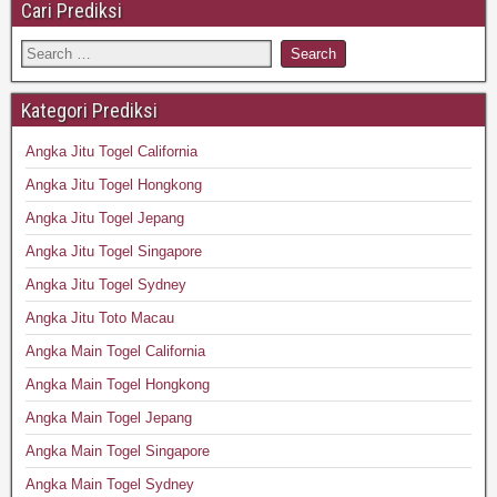
Cari Prediksi
Kategori Prediksi
Angka Jitu Togel California
Angka Jitu Togel Hongkong
Angka Jitu Togel Jepang
Angka Jitu Togel Singapore
Angka Jitu Togel Sydney
Angka Jitu Toto Macau
Angka Main Togel California
Angka Main Togel Hongkong
Angka Main Togel Jepang
Angka Main Togel Singapore
Angka Main Togel Sydney