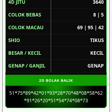
4D JITU
3640
COLOK BEBAS
8 | 5
COLOK MACAU
69 | 95 | 42
SHIO
TIKUS
BESAR / KECIL
KECIL
GENAP / GANJIL
GENAP
2D BOLAK BALIK
51*75*89*42*01*93*28*70*48*08*58*62
*91*26*20*51*54*74*08*73