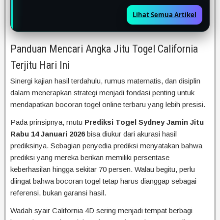
Lihat Semua Artikel
Panduan Mencari Angka Jitu Togel California
Terjitu Hari Ini
Sinergi kajian hasil terdahulu, rumus matematis, dan disiplin
dalam menerapkan strategi menjadi fondasi penting untuk
mendapatkan bocoran togel online terbaru yang lebih presisi.
Pada prinsipnya, mutu
Prediksi Togel Sydney Jamin Jitu
Rabu 14 Januari 2026
bisa diukur dari akurasi hasil
prediksinya. Sebagian penyedia prediksi menyatakan bahwa
prediksi yang mereka berikan memiliki persentase
keberhasilan hingga sekitar 70 persen. Walau begitu, perlu
diingat bahwa bocoran togel tetap harus dianggap sebagai
referensi, bukan garansi hasil.
Wadah syair California 4D sering menjadi tempat berbagi