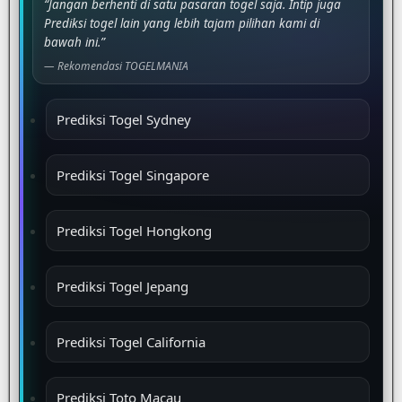
“Jangan berhenti di satu pasaran togel saja. Intip juga
Prediksi togel lain yang lebih tajam pilihan kami di
bawah ini.”
— Rekomendasi TOGELMANIA
Prediksi Togel Sydney
Prediksi Togel Singapore
Prediksi Togel Hongkong
Prediksi Togel Jepang
Prediksi Togel California
Prediksi Toto Macau