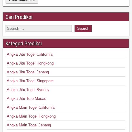
Cari Prediksi
Kategori Prediksi
Angka Jitu Togel California
Angka Jitu Togel Hongkong
Angka Jitu Togel Jepang
Angka Jitu Togel Singapore
Angka Jitu Togel Sydney
Angka Jitu Toto Macau
Angka Main Togel California
Angka Main Togel Hongkong
Angka Main Togel Jepang