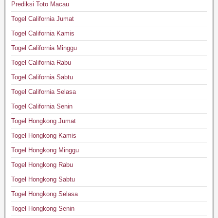
Prediksi Toto Macau
Togel California Jumat
Togel California Kamis
Togel California Minggu
Togel California Rabu
Togel California Sabtu
Togel California Selasa
Togel California Senin
Togel Hongkong Jumat
Togel Hongkong Kamis
Togel Hongkong Minggu
Togel Hongkong Rabu
Togel Hongkong Sabtu
Togel Hongkong Selasa
Togel Hongkong Senin