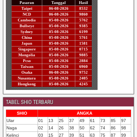
TABEL SHIO TERBARU
SHIO
ANGKA
Ular
01
13
25
37
49
61
73
85
97
Naga
02
14
26
38
50
62
74
86
98
Kelinci
03
15
27
39
51
63
75
87
99