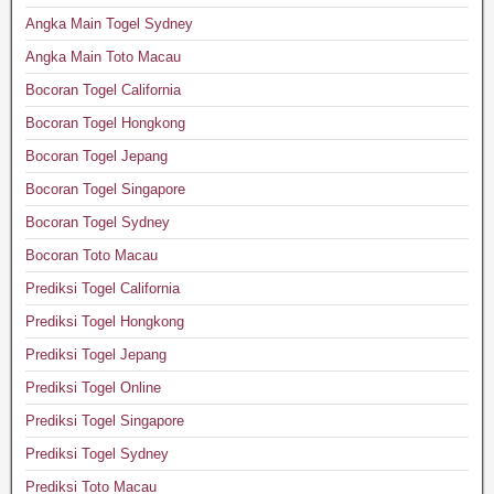
Angka Main Togel Sydney
Angka Main Toto Macau
Bocoran Togel California
Bocoran Togel Hongkong
Bocoran Togel Jepang
Bocoran Togel Singapore
Bocoran Togel Sydney
Bocoran Toto Macau
Prediksi Togel California
Prediksi Togel Hongkong
Prediksi Togel Jepang
Prediksi Togel Online
Prediksi Togel Singapore
Prediksi Togel Sydney
Prediksi Toto Macau