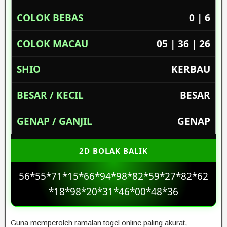
COLOK BEBAS
0 | 6
COLOK MACAU
05 | 36 | 26
SHIO
KERBAU
BESAR / KECIL
BESAR
GENAP / GANJIL
GENAP
2D BOLAK BALIK
56*55*71*15*66*94*98*82*59*27*82*62
*18*98*20*31*46*00*48*36
Guna memperoleh ramalan togel online paling akurat,