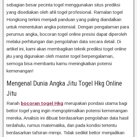
sebagian besar pecinta togel menggunakan situs prediksi
yang disediakan oleh ahli togel profesional. Ramalan togel
Hongkong terkini menjadi panduan yang paling diandalkan
untuk menentukan angka potensial. Dengan pengalaman para
perumus angka, bocoran togel online presisi dapat diperoleh
melalui perhitungan dan pengolahan data secara detail. Di
artikel ini, kami akan membagikan teknik prediksi togel online
jitu yang digunakan oleh master togel berpengalaman,
semoga bisa membantu kamu meningkatkan potensi
kemenangan!
Mengenal Dunia Angka Jitu Togel Hkg Online
Jitu
Ranah
bocoran togel Hkg
merupakan pondasi utama bagi
bettor togel yang ingin mengoptimalkan potensi kemenangan
mereka. Analisis ini dibuat berdasarkan pengolahan data hasil
terdahulu, rumus matematika, dan pada kondisi tertentu
berdasarkan tafsiran mimpi. Tidak sedikit bettor menjadikan