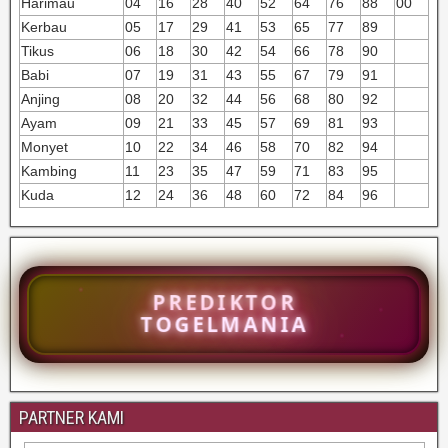
Harimau
04
16
28
40
52
64
76
88
00
Kerbau
05
17
29
41
53
65
77
89
Tikus
06
18
30
42
54
66
78
90
Babi
07
19
31
43
55
67
79
91
Anjing
08
20
32
44
56
68
80
92
Ayam
09
21
33
45
57
69
81
93
Monyet
10
22
34
46
58
70
82
94
Kambing
11
23
35
47
59
71
83
95
Kuda
12
24
36
48
60
72
84
96
PREDIKTOR
TOGELMANIA
PARTNER KAMI