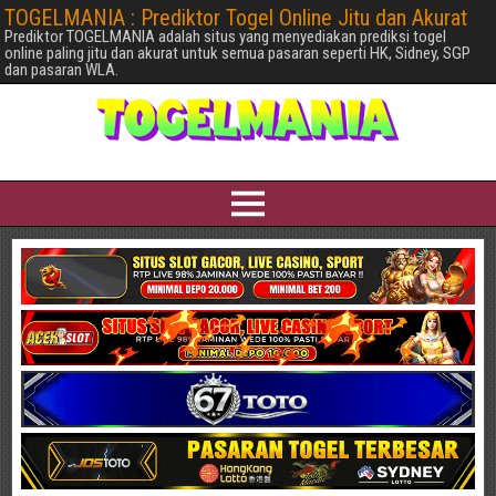
TOGELMANIA : Prediktor Togel Online Jitu dan Akurat
Prediktor TOGELMANIA adalah situs yang menyediakan prediksi togel
online paling jitu dan akurat untuk semua pasaran seperti HK, Sidney, SGP
dan pasaran WLA.