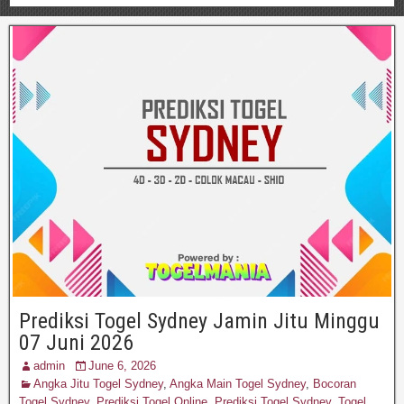
Prediksi Togel Sydney Jamin Jitu Minggu
07 Juni 2026
admin
June 6, 2026
Angka Jitu Togel Sydney
,
Angka Main Togel Sydney
,
Bocoran
Togel Sydney
,
Prediksi Togel Online
,
Prediksi Togel Sydney
,
Togel