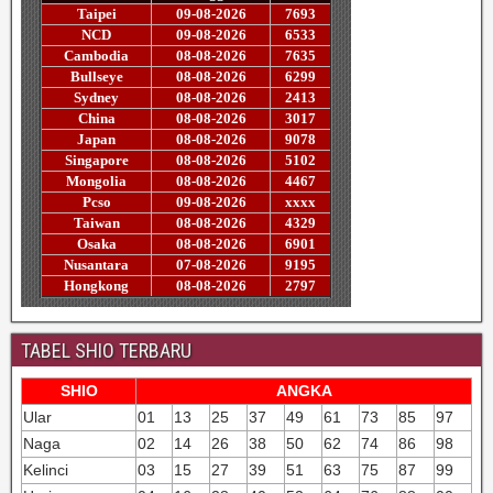
TABEL SHIO TERBARU
SHIO
ANGKA
Ular
01
13
25
37
49
61
73
85
97
Naga
02
14
26
38
50
62
74
86
98
Kelinci
03
15
27
39
51
63
75
87
99