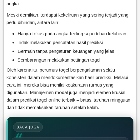
angka.
Meski demikian, terdapat kekeliruan yang sering terjadi yang
perlu dihindari, antara lain:
Hanya fokus pada angka feeling seperti hari kelahiran
Tidak melakukan pencatatan hasil prediksi
Bermain tanpa pengaturan keuangan yang jelas
Sembarangan melakukan bettingan togel
Oleh karena itu, perumus togel berpengalaman selalu
konsisten dalam mendokumentasikan hasil prediksi. Melalui
cara ini, mereka bisa menilai keakuratan rumus yang
digunakan. Manajemen modal juga menjadi elemen krusial
dalam prediksi togel online terbaik – batasi taruhan mingguan
dan tidak memaksakan taruhan setelah kalah.
BACA JUGA