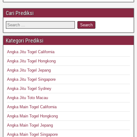
Cari Prediksi
Kategori Prediksi
Angka Jitu Togel California
Angka Jitu Togel Hongkong
Angka Jitu Togel Jepang
Angka Jitu Togel Singapore
Angka Jitu Togel Sydney
Angka Jitu Toto Macau
Angka Main Togel California
Angka Main Togel Hongkong
Angka Main Togel Jepang
Angka Main Togel Singapore