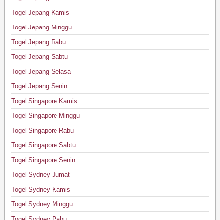
Togel Jepang Kamis
Togel Jepang Minggu
Togel Jepang Rabu
Togel Jepang Sabtu
Togel Jepang Selasa
Togel Jepang Senin
Togel Singapore Kamis
Togel Singapore Minggu
Togel Singapore Rabu
Togel Singapore Sabtu
Togel Singapore Senin
Togel Sydney Jumat
Togel Sydney Kamis
Togel Sydney Minggu
Togel Sydney Rabu