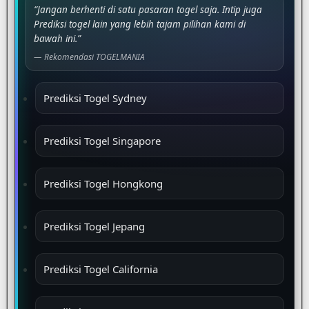
“Jangan berhenti di satu pasaran togel saja. Intip juga
Prediksi togel lain yang lebih tajam pilihan kami di
bawah ini.”
— Rekomendasi TOGELMANIA
Prediksi Togel Sydney
Prediksi Togel Singapore
Prediksi Togel Hongkong
Prediksi Togel Jepang
Prediksi Togel California