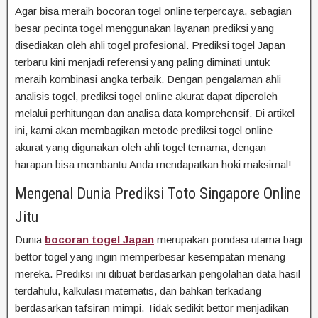
Agar bisa meraih bocoran togel online terpercaya, sebagian
besar pecinta togel menggunakan layanan prediksi yang
disediakan oleh ahli togel profesional. Prediksi togel Japan
terbaru kini menjadi referensi yang paling diminati untuk
meraih kombinasi angka terbaik. Dengan pengalaman ahli
analisis togel, prediksi togel online akurat dapat diperoleh
melalui perhitungan dan analisa data komprehensif. Di artikel
ini, kami akan membagikan metode prediksi togel online
akurat yang digunakan oleh ahli togel ternama, dengan
harapan bisa membantu Anda mendapatkan hoki maksimal!
Mengenal Dunia Prediksi Toto Singapore Online
Jitu
Dunia
bocoran togel Japan
merupakan pondasi utama bagi
bettor togel yang ingin memperbesar kesempatan menang
mereka. Prediksi ini dibuat berdasarkan pengolahan data hasil
terdahulu, kalkulasi matematis, dan bahkan terkadang
berdasarkan tafsiran mimpi. Tidak sedikit bettor menjadikan