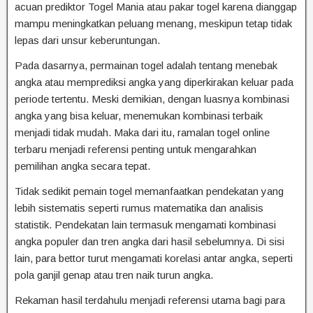
acuan prediktor Togel Mania atau pakar togel karena dianggap
mampu meningkatkan peluang menang, meskipun tetap tidak
lepas dari unsur keberuntungan.
Pada dasarnya, permainan togel adalah tentang menebak
angka atau memprediksi angka yang diperkirakan keluar pada
periode tertentu. Meski demikian, dengan luasnya kombinasi
angka yang bisa keluar, menemukan kombinasi terbaik
menjadi tidak mudah. Maka dari itu, ramalan togel online
terbaru menjadi referensi penting untuk mengarahkan
pemilihan angka secara tepat.
Tidak sedikit pemain togel memanfaatkan pendekatan yang
lebih sistematis seperti rumus matematika dan analisis
statistik. Pendekatan lain termasuk mengamati kombinasi
angka populer dan tren angka dari hasil sebelumnya. Di sisi
lain, para bettor turut mengamati korelasi antar angka, seperti
pola ganjil genap atau tren naik turun angka.
Rekaman hasil terdahulu menjadi referensi utama bagi para