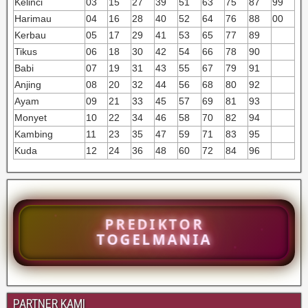
Kelinci
03
15
27
39
51
63
75
87
99
Harimau
04
16
28
40
52
64
76
88
00
Kerbau
05
17
29
41
53
65
77
89
Tikus
06
18
30
42
54
66
78
90
Babi
07
19
31
43
55
67
79
91
Anjing
08
20
32
44
56
68
80
92
Ayam
09
21
33
45
57
69
81
93
Monyet
10
22
34
46
58
70
82
94
Kambing
11
23
35
47
59
71
83
95
Kuda
12
24
36
48
60
72
84
96
PREDIKTOR
TOGELMANIA
PARTNER KAMI