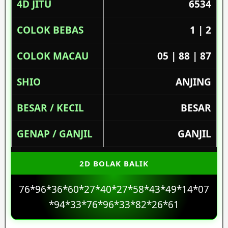
4D JITU
6534
COLOK BEBAS
1 | 2
COLOK MACAU
05 | 88 | 87
SHIO
ANJING
BESAR / KECIL
BESAR
GENAP / GANJIL
GANJIL
2D BOLAK BALIK
76*96*36*60*27*40*27*58*43*49*14*07
*94*33*76*96*33*82*26*61