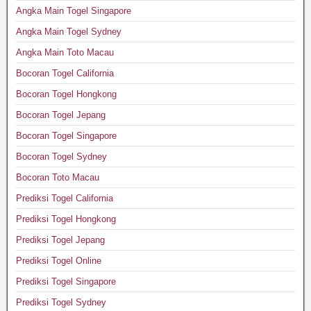
Angka Main Togel Singapore
Angka Main Togel Sydney
Angka Main Toto Macau
Bocoran Togel California
Bocoran Togel Hongkong
Bocoran Togel Jepang
Bocoran Togel Singapore
Bocoran Togel Sydney
Bocoran Toto Macau
Prediksi Togel California
Prediksi Togel Hongkong
Prediksi Togel Jepang
Prediksi Togel Online
Prediksi Togel Singapore
Prediksi Togel Sydney