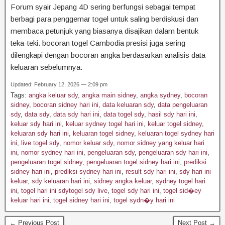
Forum syair Jepang 4D sering berfungsi sebagai tempat
berbagi para penggemar togel untuk saling berdiskusi dan
membaca petunjuk yang biasanya disajikan dalam bentuk
teka-teki. bocoran togel Cambodia presisi juga sering
dilengkapi dengan bocoran angka berdasarkan analisis data
keluaran sebelumnya.
Updated: February 12, 2026 — 2:09 pm
Tags:
angka keluar sdy
,
angka main sidney
,
angka sydney
,
bocoran
sidney
,
bocoran sidney hari ini
,
data keluaran sdy
,
data pengeluaran
sdy
,
data sdy
,
data sdy hari ini
,
data togel sdy
,
hasil sdy hari ini
,
keluar sdy hari ini
,
keluar sydney togel hari ini
,
keluar togel sidney
,
keluaran sdy hari ini
,
keluaran togel sidney
,
keluaran togel sydney hari
ini
,
live togel sdy
,
nomor keluar sdy
,
nomor sidney yang keluar hari
ini
,
nomor sydney hari ini
,
pengeluaran sdy
,
pengeluaran sdy hari ini
,
pengeluaran togel sidney
,
pengeluaran togel sidney hari ini
,
prediksi
sidney hari ini
,
prediksi sydney hari ini
,
result sdy hari ini
,
sdy hari ini
keluar
,
sdy keluaran hari ini
,
sidney angka keluar
,
sydney togel hari
ini
,
togel hari ini sdytogel sdy live
,
togel sdy hari ini
,
togel sid�ey
keluar hari ini
,
togel sidney hari ini
,
togel sydn�y hari ini
← Previous Post
Next Post →