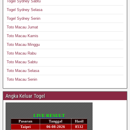
Togel Sydney Sabtu
Togel Sydney Selasa
Togel Sydney Senin
Toto Macau Jumat
Toto Macau Kamis
Toto Macau Minggu
Toto Macau Rabu
Toto Macau Sabtu
Toto Macau Selasa
Toto Macau Senin
Angka Keluar Togel