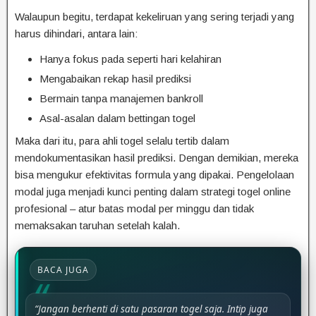
Walaupun begitu, terdapat kekeliruan yang sering terjadi yang
harus dihindari, antara lain:
Hanya fokus pada seperti hari kelahiran
Mengabaikan rekap hasil prediksi
Bermain tanpa manajemen bankroll
Asal-asalan dalam bettingan togel
Maka dari itu, para ahli togel selalu tertib dalam
mendokumentasikan hasil prediksi. Dengan demikian, mereka
bisa mengukur efektivitas formula yang dipakai. Pengelolaan
modal juga menjadi kunci penting dalam strategi togel online
profesional – atur batas modal per minggu dan tidak
memaksakan taruhan setelah kalah.
BACA JUGA
“Jangan berhenti di satu pasaran togel saja. Intip juga