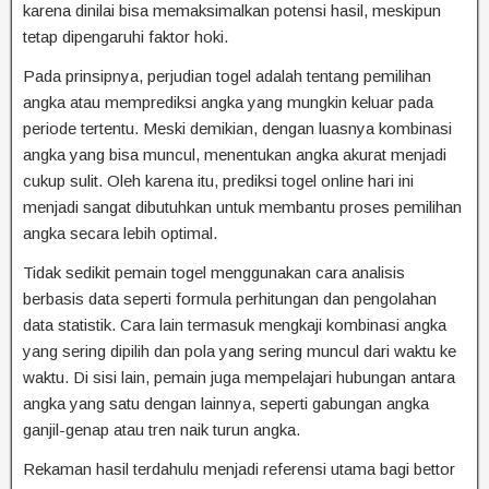
karena dinilai bisa memaksimalkan potensi hasil, meskipun
tetap dipengaruhi faktor hoki.
Pada prinsipnya, perjudian togel adalah tentang pemilihan
angka atau memprediksi angka yang mungkin keluar pada
periode tertentu. Meski demikian, dengan luasnya kombinasi
angka yang bisa muncul, menentukan angka akurat menjadi
cukup sulit. Oleh karena itu, prediksi togel online hari ini
menjadi sangat dibutuhkan untuk membantu proses pemilihan
angka secara lebih optimal.
Tidak sedikit pemain togel menggunakan cara analisis
berbasis data seperti formula perhitungan dan pengolahan
data statistik. Cara lain termasuk mengkaji kombinasi angka
yang sering dipilih dan pola yang sering muncul dari waktu ke
waktu. Di sisi lain, pemain juga mempelajari hubungan antara
angka yang satu dengan lainnya, seperti gabungan angka
ganjil-genap atau tren naik turun angka.
Rekaman hasil terdahulu menjadi referensi utama bagi bettor