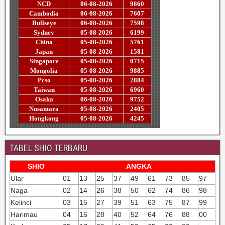
TABEL SHIO TERBARU
SHIO
ANGKA
Ular
01
13
25
37
49
61
73
85
97
Naga
02
14
26
38
50
62
74
86
98
Kelinci
03
15
27
39
51
63
75
87
99
Harimau
04
16
28
40
52
64
76
88
00