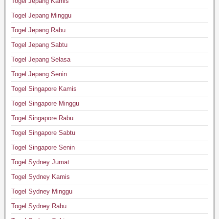
Togel Jepang Kamis
Togel Jepang Minggu
Togel Jepang Rabu
Togel Jepang Sabtu
Togel Jepang Selasa
Togel Jepang Senin
Togel Singapore Kamis
Togel Singapore Minggu
Togel Singapore Rabu
Togel Singapore Sabtu
Togel Singapore Senin
Togel Sydney Jumat
Togel Sydney Kamis
Togel Sydney Minggu
Togel Sydney Rabu