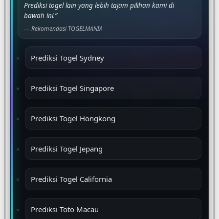
Prediksi togel lain yang lebih tajam pilihan kami di
bawah ini.”
— Rekomendasi TOGELMANIA
Prediksi Togel Sydney
Prediksi Togel Singapore
Prediksi Togel Hongkong
Prediksi Togel Jepang
Prediksi Togel California
Prediksi Toto Macau