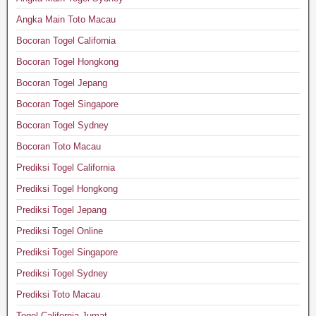
Angka Main Toto Macau
Bocoran Togel California
Bocoran Togel Hongkong
Bocoran Togel Jepang
Bocoran Togel Singapore
Bocoran Togel Sydney
Bocoran Toto Macau
Prediksi Togel California
Prediksi Togel Hongkong
Prediksi Togel Jepang
Prediksi Togel Online
Prediksi Togel Singapore
Prediksi Togel Sydney
Prediksi Toto Macau
Togel California Jumat