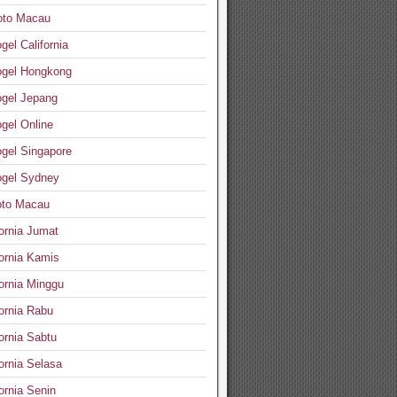
oto Macau
gel California
ogel Hongkong
ogel Jepang
ogel Online
ogel Singapore
ogel Sydney
oto Macau
fornia Jumat
fornia Kamis
fornia Minggu
fornia Rabu
ornia Sabtu
fornia Selasa
ornia Senin