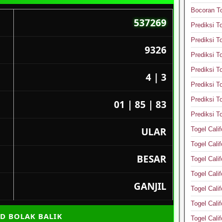
Bocoran T
537269
Prediksi To
Prediksi T
9326
Prediksi T
Prediksi T
4 | 3
Prediksi T
Prediksi T
01 | 85 | 83
Prediksi T
ULAR
Togel Cali
Togel Cali
BESAR
Togel Cali
Togel Cali
GANJIL
Togel Calif
Togel Cali
D BOLAK BALIK
Togel Calif