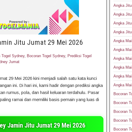
Angka Jitu
Angka Jitu
Angka Jitu
Angka Jit
Jamin Jitu Jumat 29 Mei 2026
Angka Main
Angka Mai
 Togel Sydney
,
Bocoran Togel Sydney
,
Prediksi Togel
Angka Mai
dney Jumat
Angka Mai
Angka Mai
mat 29 Mei 2026 kini menjadi salah satu kata kunci
ngan ini. Di hari ini, kami hadir dengan prediksi angka
Angka Mai
kan rumus, pola, dan hasil keluaran terdahulu. Pasar
Bocoran To
paling ramai dan memiliki basis pemain yang luas di
Bocoran T
Bocoran T
Bocoran To
ney Jamin Jitu Jumat 29 Mei 2026
Bocoran T